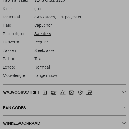
Fabrikant kleur
SEAGRASS/SS26
voor een informele bijeenkomst of gewoon een comfortabele keuze
Kleur
groen
voor dagelijks gebruik, deze Jack & Jones sweater past perfect bij
elke gelegenheid.
Materiaal
89% katoen, 11% polyester
Hals
Capuchon
Productgroep
Sweaters
Pasvorm
Regular
Zakken
Steekzakken
Patroon
Tekst
Lengte
Normaal
Mouwlengte
Lange mouw
WASVOORSCHRIFT
EAN CODES
WINKELVOORRAAD