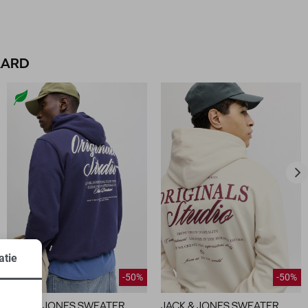
AARD
atie
-50%
-50%
JACK & JONES SWEATER
JACK & JONES SWEATER