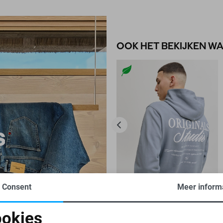
OOK HET BEKIJKEN W
Consent
Meer inform
-50%
okies
JACK & JONES SWEATER