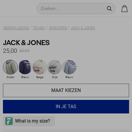
HERENKLEDING
TRUIEN
SWEATERS
JACK & JONES
JACK & JONES
25,00
49,99
Groen
Blauw
Beige
Grijs
Blauw
MAAT KIEZEN
IN JE TAS