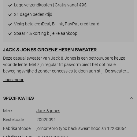
Lage verzendkosten | Gratis vanaf €95,-
21 dagen bedenktijd
Veilig betalen: iDeal, Billink, PayPal, creditcard
Spaar 4% korting bij elke aankoop
JACK & JONES GROENE HEREN SWEATER
Deze casual sweater van Jack & Jones is een betrouwbare keuze
voor de lente. Met zijn regular fit pasvorm biedt het optimale
bewegingsvrijheid zonder concessies te doen aan stijl. De sweater
heeft een rustgevende groene kleur en is afgewerkt met een
Lees meer
opvallende tekstprint. De capuchon en lange mouwen maken het
ideaal voor frissere dagen of ontspannen momenten, of je nu aan het
wandelen bent of een dagje doorbrengt in de stad.
SPECIFICATIES
De sweater is vervaardigd uit een blend van 89% katoen en 11%
Merk
Jack & jones
polyester, wat zorgt voor een prettig draagcomfort en duurzaamheid.
Bestelcode
20020091
Met een normale lengte is hij gemakkelijk te combineren met jeans of
Fabrikantcode
jornorrebro typo back sweat hood sn 12283054
een casual broek. De subtiele merkdetails op de borst en rug geven
een eigentijdse touch aan je outfit. Of je nu op zoek bent naar iets