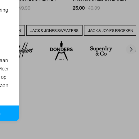
25,00
49,99
25,00
49,99
ring
d
VERHEMDEN
JACK & JONES SWEATERS
JACK & JONES BROEKEN
 aan
Meer
t op
 aan
n