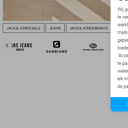
N
Wij g
te ve
A
werk
JACK & JONES SALE
JEANS
JACK & JONES BASICS
JACK 
mark
geper
biede
"Acce
te pa
wete
elk m
de pa