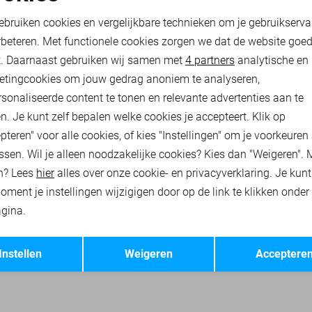
oodzakelijke cookies
Personalisatie cookies
25,00
49,99
ebruiken cookies en vergelijkbare technieken om je gebruikserva
rbeteren. Met functionele cookies zorgen we dat de website goe
nalytische cookies
Marketing cookies
t. Daarnaast gebruiken wij samen met
4 partners
analytische en
& JONES T-SHIRTS
JACK & JONES ACCESSOIRES
JACK & JONES O
etingcookies om jouw gedrag anoniem te analyseren,
sonaliseerde content te tonen en relevante advertenties aan te
n. Je kunt zelf bepalen welke cookies je accepteert. Klik op
pteren" voor alle cookies, of kies "Instellingen" om je voorkeuren
ssen. Wil je alleen noodzakelijke cookies? Kies dan "Weigeren". 
n? Lees
hier
alles over onze cookie- en privacyverklaring. Je kun
oment je instellingen wijzigigen door op de link te klikken onder
gina.
Opslaan
Terug
Instellen
Weigeren
Acceptere