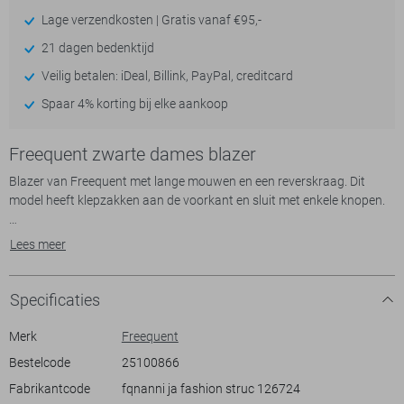
Lage verzendkosten | Gratis vanaf €95,-
21 dagen bedenktijd
Veilig betalen: iDeal, Billink, PayPal, creditcard
Spaar 4% korting bij elke aankoop
Freequent zwarte dames blazer
Blazer van Freequent met lange mouwen en een reverskraag. Dit
model heeft klepzakken aan de voorkant en sluit met enkele knopen.
Door lichtinval kan de kleur anders lijken in kunstlicht dan in natuurlijk
Lees meer
licht.
Specificaties
Merk
Freequent
Bestelcode
25100866
Fabrikantcode
fqnanni ja fashion struc 126724