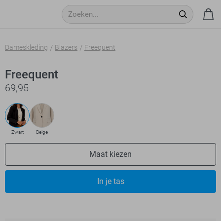
Dameskleding
Blazers
Freequent
Freequent
69,95
Zwart
Beige
Maat kiezen
In je tas