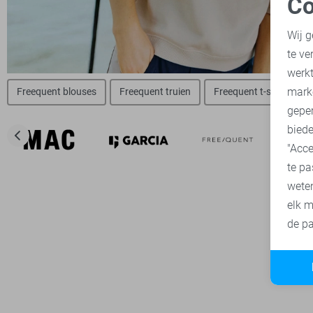
Co
N
Wij g
te ve
A
werk
mark
Freequent blouses
Freequent truien
Freequent t-shirts
geper
biede
"Acce
te pa
wete
elk m
de pa