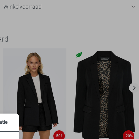
Winkelvoorraad
ard
atie
-50%
-20%