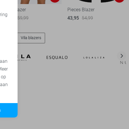
Only Blazer
Pieces Blazer
ring
30,00
59,99
43,95
54,99
d
lazers
Vila blazers
 aan
Meer
t op
 aan
n