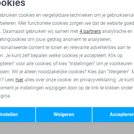
okies
oodzakelijke cookies
Personalisatie cookies
Freequent Blazer
ebruiken cookies en vergelijkbare technieken om je gebruikserva
69,95
rbeteren. Met functionele cookies zorgen we dat de website goe
nalytische cookies
Marketing cookies
t. Daarnaast gebruiken wij samen met
4 partners
analytische en
etingcookies om jouw gedrag anoniem te analyseren,
Freequent vesten
Pieces blazers
Only blazers
Vero Moda b
sonaliseerde content te tonen en relevante advertenties aan te
n. Je kunt zelf bepalen welke cookies je accepteert. Klik op
pteren" voor alle cookies, of kies "Instellingen" om je voorkeuren
ssen. Wil je alleen noodzakelijke cookies? Kies dan "Weigeren". 
n? Lees
hier
alles over onze cookie- en privacyverklaring. Je kun
oment je instellingen wijzigigen door op de link te klikken onder
gina.
Opslaan
Terug
Instellen
Weigeren
Acceptere