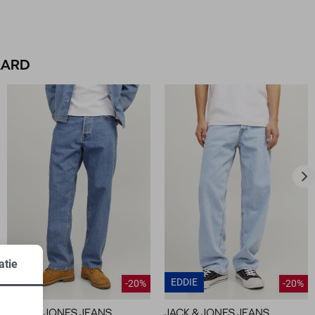
AARD
atie
EDDIE
-20%
-20%
JACK & JONES JEANS
JACK & JONES JEANS