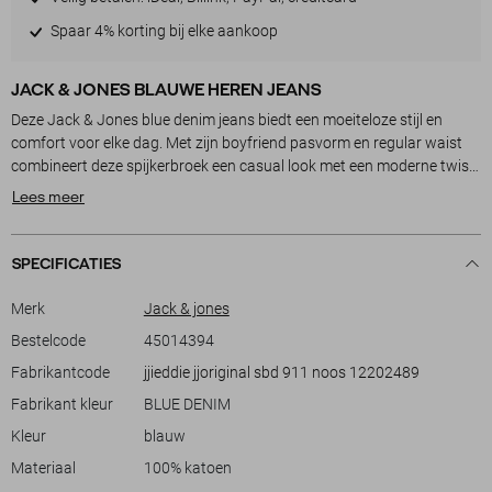
Spaar 4% korting bij elke aankoop
JACK & JONES BLAUWE HEREN JEANS
Deze Jack & Jones blue denim jeans biedt een moeiteloze stijl en
comfort voor elke dag. Met zijn boyfriend pasvorm en regular waist
combineert deze spijkerbroek een casual look met een moderne twist.
De bleached wash geeft de jeans een lichte tint, waardoor hij ideaal is
Lees meer
voor zowel zomerse als winterse settings. Het 5-pocket design zorgt
voor praktische opbergruimte, terwijl de knoopsluiting een klassieke
touch toevoegt aan je outfit.
SPECIFICATIES
Gemaakt van 100% katoen, is deze jeans zowel duurzaam als
comfortabel. De normale lengte maakt het een veelzijdige keuze voor
Merk
Jack & jones
verschillende gelegenheden, van een casual dagje uit tot een
Bestelcode
45014394
informele kantooromgeving. Combineer de jeans met een basic tee en
Fabrikantcode
jjieddie jjoriginal sbd 911 noos 12202489
sneakers voor een ontspannen look, of ga voor een nette trui en
loafers voor een iets chiquer geheel. Dit Jack & Jones model is een
Fabrikant kleur
BLUE DENIM
onmisbare aanvulling op je garderobe voor een tijdloze en veelzijdige
Kleur
blauw
stijl.
Materiaal
100% katoen