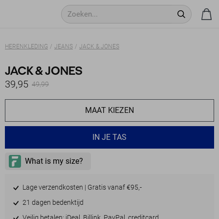
HERENKLEDING
JEANS
JACK & JONES
JACK & JONES
39,95
49,99
MAAT KIEZEN
- LEVERTIJD 2-5 DAGEN
IN JE TAS
- LEVERTIJD 2-5 DAGEN
- LEVERTIJD 2-5 DAGEN
Lage verzendkosten | Gratis vanaf €95,-
21 dagen bedenktijd
Veilig betalen: iDeal, Billink, PayPal, creditcard