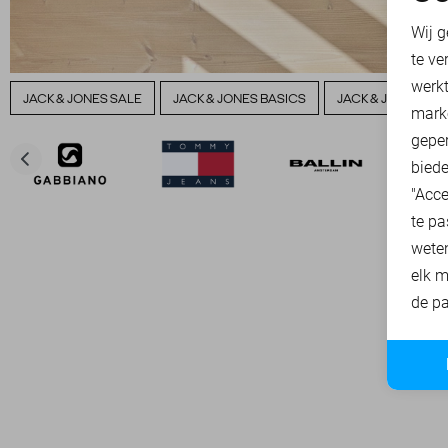
N
Wij g
te ve
A
werk
JACK & JONES SALE
JACK & JONES BASICS
JACK & JONES T-S
mark
geper
biede
"Acce
te pa
wete
elk m
de pa