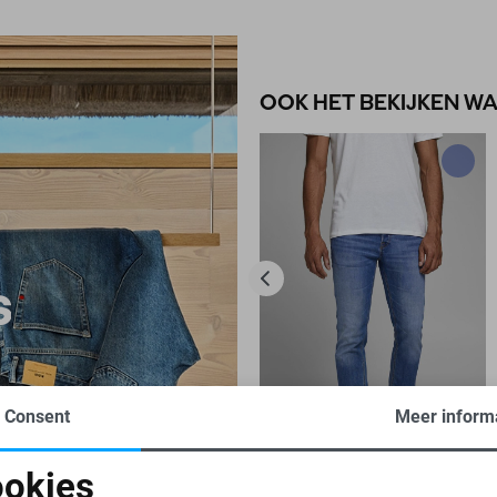
OOK HET BEKIJKEN W
Consent
Meer inform
GLENN
-20%
okies
JACK & JONES JEANS