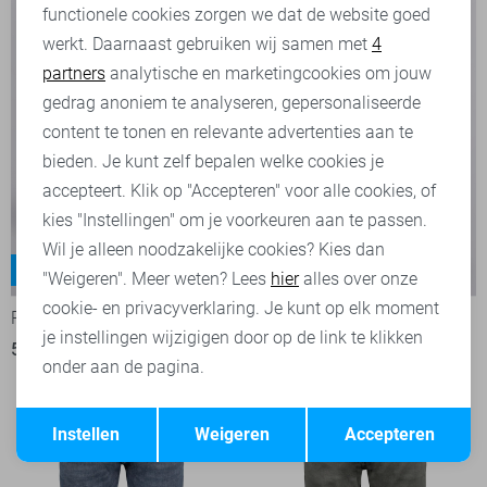
functionele cookies zorgen we dat de website goed
werkt. Daarnaast gebruiken wij samen met
4
Analytische cookies
partners
analytische en marketingcookies om jouw
Marketing cookies
gedrag anoniem te analyseren, gepersonaliseerde
content te tonen en relevante advertenties aan te
bieden. Je kunt zelf bepalen welke cookies je
accepteert. Klik op "Accepteren" voor alle cookies, of
kies "Instellingen" om je voorkeuren aan te passen.
Wil je alleen noodzakelijke cookies? Kies dan
Lyon
Lyon
-50%
-50%
"Weigeren". Meer weten? Lees
hier
alles over onze
cookie- en privacyverklaring. Je kunt op elk moment
Pierre Cardin Jeans
Pierre Cardin Jeans
je instellingen wijzigigen door op de link te klikken
50,00
99,99
50,00
99,99
onder aan de pagina.
Opslaan
Terug
Instellen
Weigeren
Accepteren