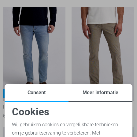
Consent
Meer informatie
Limoux
Lyon
-50%
-50%
Pierre Cardin Jeans
Pierre Cardin Jeans
Cookies
55,00
109,99
55,00
109,99
Noodzakelijke cookies
Wij gebruiken cookies en vergelijkbare technieken
om je gebruikservaring te verbeteren. Met
Personalisatie cookies