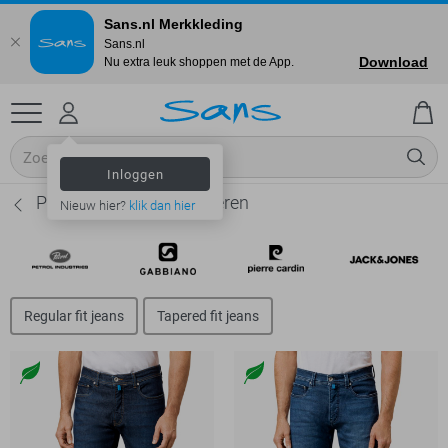
Sans.nl Merkkleding
Sans.nl
Download
Nu extra leuk shoppen met de App.
Inloggen
Pierre Cardin Jeans - Heren
Nieuw hier?
klik dan hier
Regular fit jeans
Tapered fit jeans