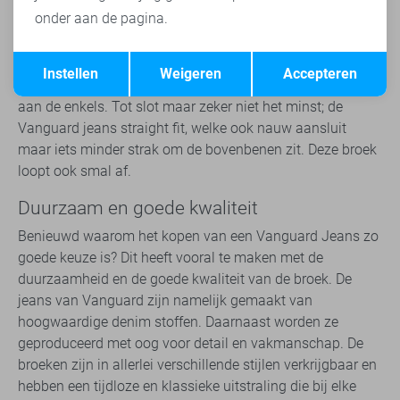
onder aan de pagina.
jeans regular fit, welke nauw aansluit op taille en heup
maar wijd en recht uitloopt tot aan de enkels. Ten tweede,
Opslaan
Terug
is een erg populair model de Vanguard jeans slim fit. Ook
Instellen
Weigeren
Accepteren
nauw aansluitend op taille en heup maar loopt smal af tot
aan de enkels. Tot slot maar zeker niet het minst; de
Vanguard jeans straight fit, welke ook nauw aansluit
maar iets minder strak om de bovenbenen zit. Deze broek
loopt ook smal af.
Duurzaam en goede kwaliteit
Benieuwd waarom het kopen van een Vanguard Jeans zo
goede keuze is? Dit heeft vooral te maken met de
duurzaamheid en de goede kwaliteit van de broek. De
jeans van Vanguard zijn namelijk gemaakt van
hoogwaardige denim stoffen. Daarnaast worden ze
geproduceerd met oog voor detail en vakmanschap. De
broeken zijn in allerlei verschillende stijlen verkrijgbaar en
hebben een tijdloze en klassieke uitstraling die bij elke