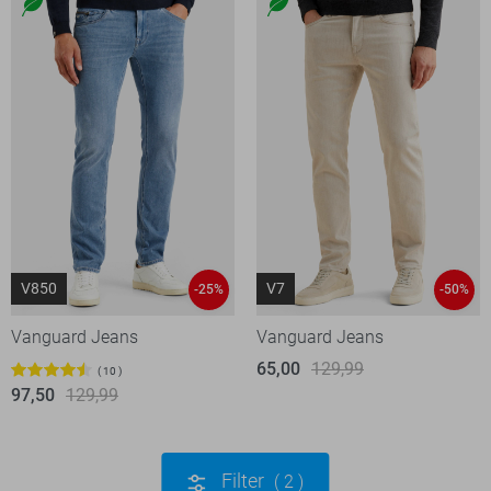
V850
V7
-25%
-50%
Vanguard Jeans
Vanguard Jeans
65,00
129,99
10
97,50
129,99
Filter
2