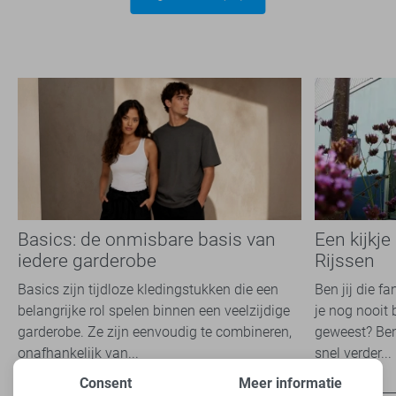
Basics: de onmisbare basis van
Een kijkje
iedere garderobe
Rijssen
Basics zijn tijdloze kledingstukken die een
Ben jij die f
belangrijke rol spelen binnen een veelzijdige
je nog nooit 
garderobe. Ze zijn eenvoudig te combineren,
geweest? Ben
onafhankelijk van...
snel verder...
Consent
Meer informatie