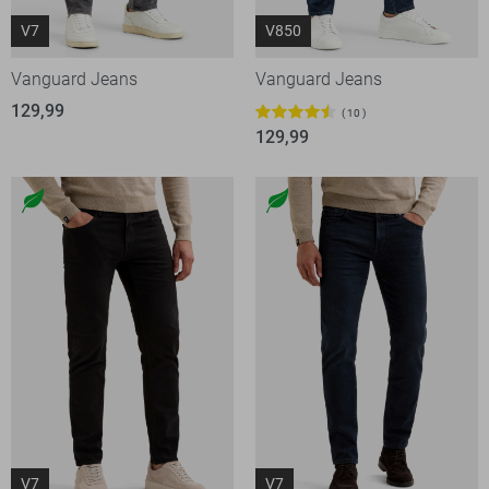
V7
V850
Vanguard Jeans
Vanguard Jeans
129,99
10
129,99
V7
V7