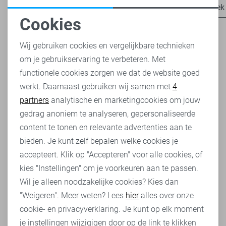
Ontdek nu
Ontdek
Cookies
Noodzakelijke cookies
Wij gebruiken cookies en vergelijkbare technieken
om je gebruikservaring te verbeteren. Met
Personalisatie cookies
Vanguard jeans zijn broeken gericht op de stoere man. De
functionele cookies zorgen we dat de website goed
broeken ogen avontuurlijk, stoer, mannelijk en puur. Met
werkt. Daarnaast gebruiken wij samen met
4
Analytische cookies
een Vanguard jeans ga je mee met de tijd, want Vanguard
partners
analytische en marketingcookies om jouw
richt zich op de trends omtrent de wereld van de broek.
Marketing cookies
gedrag anoniem te analyseren, gepersonaliseerde
Een Vanguard Jeans is comfortabel en de prijs-kwaliteit
content te tonen en relevante advertenties aan te
verhouding is erg goed. Al met al trek je met de aanschaf
van een Vanguard Jeans hoe dan ook aan het langste
bieden. Je kunt zelf bepalen welke cookies je
eind. Ben je op zoek naar een mooi model Vanguard jeans
accepteert. Klik op "Accepteren" voor alle cookies, of
om aan te schaffen? Kijk snel in ons Vanguard
kies "Instellingen" om je voorkeuren aan te passen.
assortiment!
Wil je alleen noodzakelijke cookies? Kies dan
"Weigeren". Meer weten? Lees
hier
alles over onze
Soorten Vanguard jeans
cookie- en privacyverklaring. Je kunt op elk moment
Bij Sans zijn er verschillende Vanguard jeans modellen te
je instellingen wijzigigen door op de link te klikken
vinden. Om te beginnen kan je kiezen voor de Vanguard