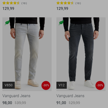
10
10
129,99
129,99
V850
V12
-30%
-30%
Vanguard Jeans
Vanguard Jeans
98,00
139,99
91,00
129,99