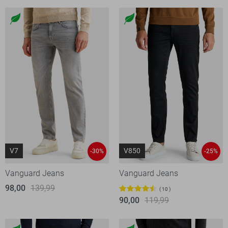
V7
V850
-30%
-25%
Vanguard Jeans
Vanguard Jeans
98,00
139,99
10
90,00
119,99