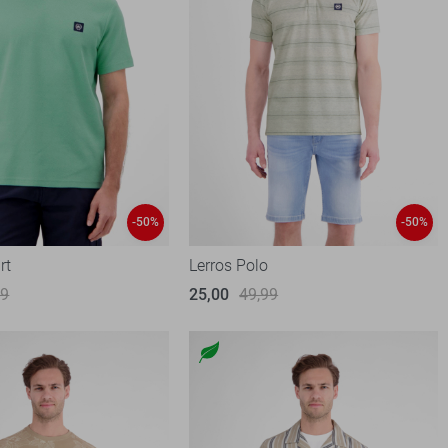
-50%
-50%
rt
Lerros Polo
99
25,00
49,99