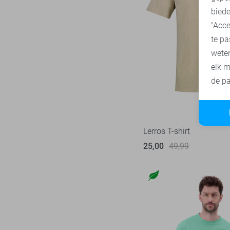
Tommy Jeans
74
biede
"Acce
Vanguard
216
te pa
wete
elk m
de pa
Lerros T-shirt
25,00
49,99