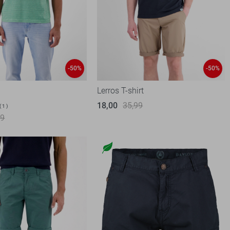
-50%
-50%
Lerros T-shirt
18,00
35,99
1
99