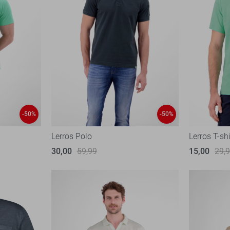
-50%
-50%
Lerros Polo
Lerros T-shi
30,00
59,99
15,00
29,