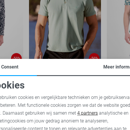
-50%
-50%
Consent
Meer inform
Lerros Polo
Lerros Polo
25,00
49,99
25,00
49,
okies
oodzakelijke cookies
Personalisatie cookies
ebruiken cookies en vergelijkbare technieken om je gebruikserva
rbeteren. Met functionele cookies zorgen we dat de website goe
nalytische cookies
Marketing cookies
t. Daarnaast gebruiken wij samen met
4 partners
analytische en
etingcookies om jouw gedrag anoniem te analyseren,
sonaliseerde content te tonen en relevante advertenties aan te