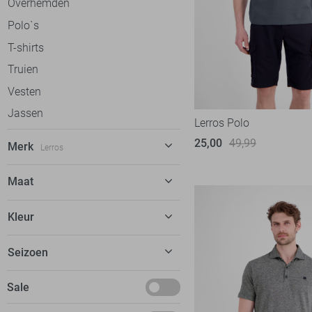
Overhemden
Polo`s
T-shirts
Truien
Vesten
Jassen
Lerros Polo
25,00
49,99
Merk
Lerros
Alan Red
12
Maat
Antony Morato
72
30
Kleur
Ballin
59
31
Bjorn Borg
13
Beige
Seizoen
32
Calvin Klein
53
Blauw
33
Basics
Sale
Campbell
38
Camel
34
Februari
Cars
80