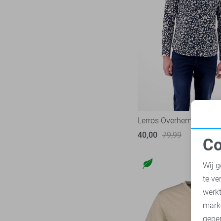
NZA
28
Only & Sons
222
Petrol Industries
115
Pierre Cardin
29
PME legend
843
Presly & Sun
6
Pure H. Tico
37
Lerros Overhemd
Pure Path
45
40,00
79,99
Red Temple
11
Co
Replay
N
3
Wij g
RJ Bodywear
17
te ve
Sans
30
A
werk
State of Art
151
mark
Superdry
111
geper