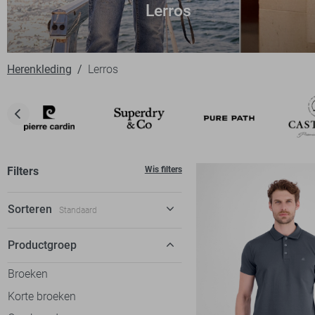
Lerros
Herenkleding
Lerros
Filters
Wis filters
Sorteren
Standaard
Standaard
Productgroep
€ laag-hoog
Broeken
€ hoog-laag
Korte broeken