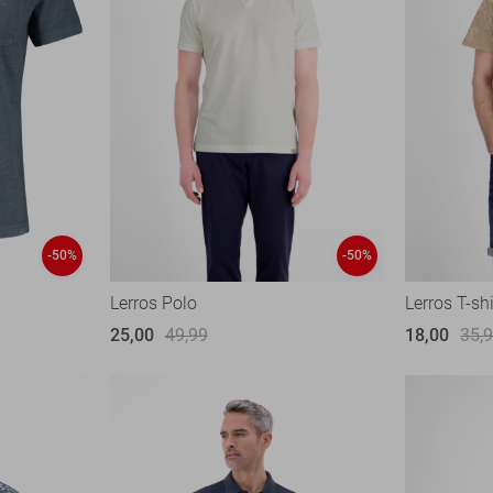
-50%
-50%
Lerros Polo
Lerros T-shi
25,00
49,99
18,00
35,