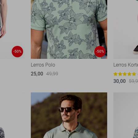
-50%
-50%
Lerros Polo
Lerros Kort
25,00
49,99
30,00
59,