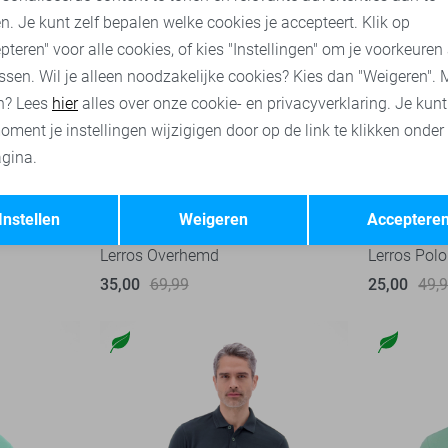
n. Je kunt zelf bepalen welke cookies je accepteert. Klik op
pteren" voor alle cookies, of kies "Instellingen" om je voorkeuren
ssen. Wil je alleen noodzakelijke cookies? Kies dan "Weigeren". 
n? Lees
hier
alles over onze cookie- en privacyverklaring. Je kun
oment je instellingen wijzigigen door op de link te klikken onder
gina.
Opslaan
Terug
-50%
-50%
Instellen
Weigeren
Acceptere
Lerros Overhemd
Lerros Polo
35,00
69,99
25,00
49,