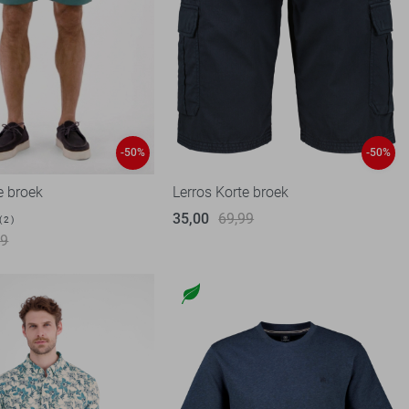
-50%
-50%
e broek
Lerros Korte broek
35,00
69,99
2
99