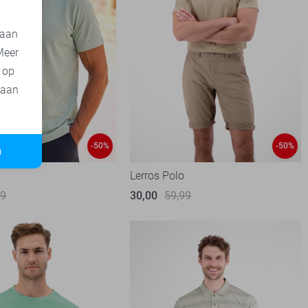
 aan
Meer
t op
 aan
-50%
-50%
n
Lerros Polo
99
30,00
59,99