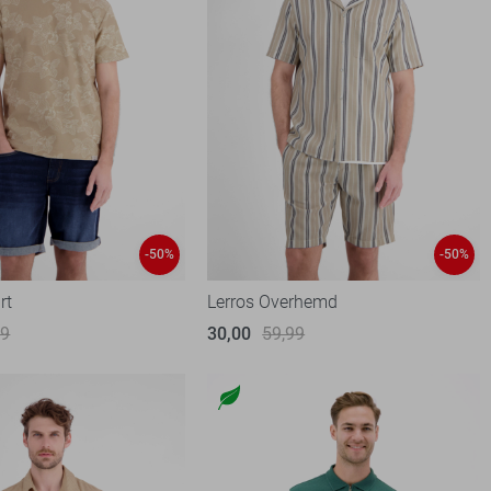
-50%
-50%
rt
Lerros Overhemd
99
30,00
59,99