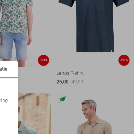
-50%
-50%
atie
Lerros T-shirt
99
25,00
49,99
ring
d