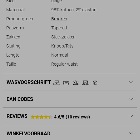
Kleur
beige
comfort, maar ook een tijdloze stijl.
Materiaal
98% katoen, 2% elastan
Productgroep
Broeken
Pasvorm
Tapered
Zakken
Steekzakken
Sluiting
Knoop/Rits
Lengte
Normaal
Taille
Regular waist
WASVOORSCHRIFT
EAN CODES
REVIEWS
4.6/5
(10 reviews)
WINKELVOORRAAD