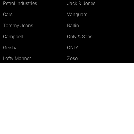
Petrol Industries
Jack & Jones
Cars
Vanguard
Tommy Jeans
Ballin
Campbell
Only & Sons
Geisha
ONLY
Lofty Manner
Zoso
Ydence
Vero Moda
Refined Department
Garcia
Sisters Point
Red Button
JDY
Fluresk
Harper & Yve
Object
Meld je aan voor onze nieuwsbrief