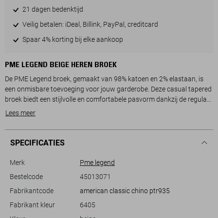
21 dagen bedenktijd
Veilig betalen: iDeal, Billink, PayPal, creditcard
Spaar 4% korting bij elke aankoop
PME LEGEND BEIGE HEREN BROEK
De PME Legend broek, gemaakt van 98% katoen en 2% elastaan, is
een onmisbare toevoeging voor jouw garderobe. Deze casual tapered
broek biedt een stijlvolle en comfortabele pasvorm dankzij de regular
waist en het gebruik van hoogwaardige materialen. De broek is
Lees meer
uitgevoerd in een neutrale kleur die gemakkelijk te combineren is met
verschillende stijlen, waardoor het een perfecte keuze is voor een
veelzijdige outfit. Met steekzakken aan de voorzijde creëer je een
SPECIFICATIES
praktische en moderne look.
De broek sluit met een knoop en rits, wat bijdraagt aan de strakke
Merk
Pme legend
afwerking van het ontwerp. Of je nu een dag op kantoor hebt, een
Bestelcode
45013071
informele afspraak, of een gezellige avond met vrienden plant, deze
Fabrikantcode
american classic chino ptr935
broek biedt de perfecte balans tussen casual en gekleed. Combineer
hem met een nette trui of een nonchalant overhemd om je look
Fabrikant kleur
6405
compleet te maken. De PME Legend broek garandeert niet alleen