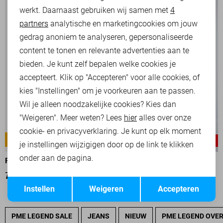
werkt. Daarnaast gebruiken wij samen met
4
Analytische cookies
partners
analytische en marketingcookies om jouw
Marketing cookies
gedrag anoniem te analyseren, gepersonaliseerde
content te tonen en relevante advertenties aan te
bieden. Je kunt zelf bepalen welke cookies je
accepteert. Klik op "Accepteren" voor alle cookies, of
kies "Instellingen" om je voorkeuren aan te passen.
Wil je alleen noodzakelijke cookies? Kies dan
"Weigeren". Meer weten? Lees
hier
alles over onze
cookie- en privacyverklaring. Je kunt op elk moment
AMERICAN CLASSIC
AMERICAN CLASSIC
-30%
-11%
je instellingen wijzigigen door op de link te klikken
onder aan de pagina.
PME LEGEND BROEK
PME LEGEND BROEK
70,00
99,99
89,00
99,99
Opslaan
Terug
Instellen
Weigeren
Accepteren
PME LEGEND SALE
JEANS
NIEUW
PME LEGEND OVE