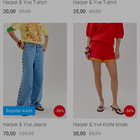
Harper & Yve T-shirt
Harper & Yve T-shirt
20,00
39,99
25,00
49,99
Regular waist
-50%
-50%
Harper & Yve Jeans
Harper & Yve Korte broek
70,00
139,99
30,00
59,99