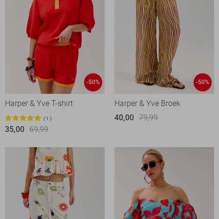
-50%
-50%
Harper & Yve T-shirt
Harper & Yve Broek
40,00
79,99
1
35,00
69,99