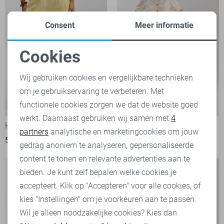
Consent
Meer informatie
Cookies
Noodzakelijke cookies
Wij gebruiken cookies en vergelijkbare technieken
om je gebruikservaring te verbeteren. Met
Personalisatie cookies
functionele cookies zorgen we dat de website goed
-50%
-50%
werkt. Daarnaast gebruiken wij samen met
4
Analytische cookies
Harper & Yve Broek
Harper & Yve Jumpsuit
partners
analytische en marketingcookies om jouw
50,00
99,99
60,00
119,99
Marketing cookies
gedrag anoniem te analyseren, gepersonaliseerde
content te tonen en relevante advertenties aan te
bieden. Je kunt zelf bepalen welke cookies je
accepteert. Klik op "Accepteren" voor alle cookies, of
kies "Instellingen" om je voorkeuren aan te passen.
Wil je alleen noodzakelijke cookies? Kies dan