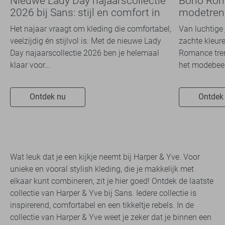
Nieuwe Lady Day najaarscollectie
Boho Rom
2026 bij Sans: stijl en comfort in
modetrend
travelkwaliteit
overal zie
Het najaar vraagt om kleding die comfortabel,
Van luchtige 
veelzijdig én stijlvol is. Met de nieuwe Lady
zachte kleure
Day najaarscollectie 2026 ben je helemaal
Romance tren
klaar voor...
het modebeel
Ontdek nu
Ontdek
Wat leuk dat je een kijkje neemt bij Harper & Yve. Voor
unieke en vooral stylish kleding, die je makkelijk met
elkaar kunt combineren, zit je hier goed! Ontdek de laatste
collectie van Harper & Yve bij Sans. Iedere collectie is
inspirerend, comfortabel en een tikkeltje rebels. In de
collectie van Harper & Yve weet je zeker dat je binnen een