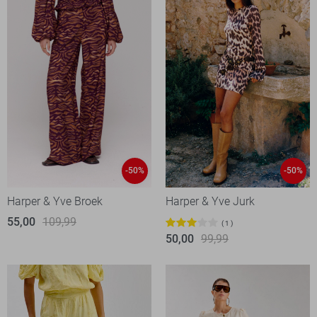
-50%
-50%
Harper & Yve Broek
Harper & Yve Jurk
55,00
109,99
1
50,00
99,99