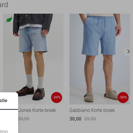
ard
-20%
-50%
atie
Jack & Jones Korte broek
Gabbiano Korte broek
31,95
39,99
30,00
59,99
ring