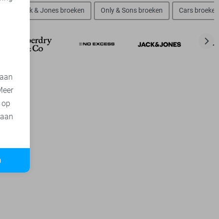
d
n
Jack & Jones broeken
Only & Sons broeken
Cars broeken
 aan
Meer
t op
 aan
n