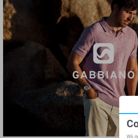
Co
N
Wij g