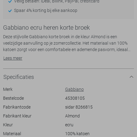
Veilig betalen: iDeal, Billink, PayPal, creditcard
Spaar 4% korting bij elke aankoop
Gabbiano ecru heren korte broek
Deze stijlvolle Gabbiano korte broek in de kleur Almond is een
veelzijdige aanvulling op je zomercollectie. Het materiaal van 100%
katoen zorgt voor een comfortabele en ademende pasvorm, ideaal
voor warmere dagen. Met zijn kenmerkende streeppatroon straalt het
Lees meer
een moderne, urban stijl uit die gemakkelijk te combineren is met
verschillende outfits. De regular fit en elastische boord zorgen voor
een aangename pasvorm, terwijl de steekzakken praktisch gemak
Specificaties
toevoegen.
De Gabbiano korte broek is perfect voor diverse gelegenheden; of je
Merk
Gabbiano
nu een ontspannen dagje aan het strand plant of een informele
Bestelcode
45308105
stedentrip maakt, deze broek biedt de perfecte balans tussen stijl en
Fabrikantcode
sidar 8266815
comfort. De neutrale kleur maakt het eenvoudig te combineren met
casual T-shirts of een licht overhemd voor een meer gepolijste look.
Fabrikant kleur
Almond
Dankzij de regular waist zit deze korte broek altijd goed, waardoor het
Kleur
ecru
een betrouwbare keuze is voor elke modebewuste man.
Materiaal
100% katoen