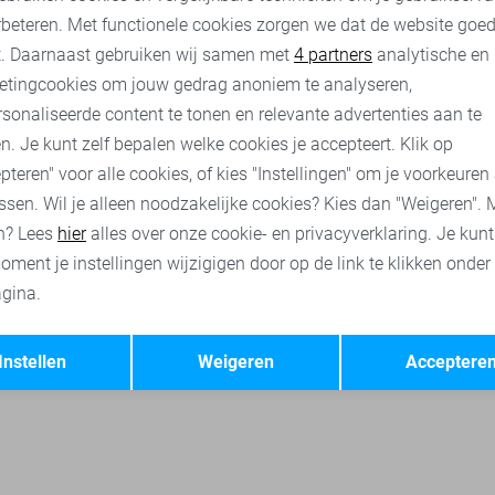
rbeteren. Met functionele cookies zorgen we dat de website goe
Gabbiano polo`s
Gabbiano broeken
Gabbiano korte broeke
nalytische cookies
Marketing cookies
t. Daarnaast gebruiken wij samen met
4 partners
analytische en
etingcookies om jouw gedrag anoniem te analyseren,
sonaliseerde content te tonen en relevante advertenties aan te
n. Je kunt zelf bepalen welke cookies je accepteert. Klik op
pteren" voor alle cookies, of kies "Instellingen" om je voorkeuren
ssen. Wil je alleen noodzakelijke cookies? Kies dan "Weigeren". 
n? Lees
hier
alles over onze cookie- en privacyverklaring. Je kun
oment je instellingen wijzigigen door op de link te klikken onder
gina.
Opslaan
Terug
Instellen
Weigeren
Acceptere