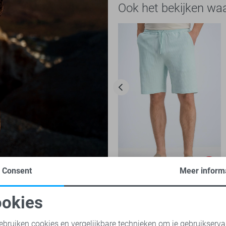
Ook het bekijken wa
-50%
Consent
Meer inform
Gabbiano Korte broek
okies
30,00
59,99
oodzakelijke cookies
Personalisatie cookies
ebruiken cookies en vergelijkbare technieken om je gebruikserva