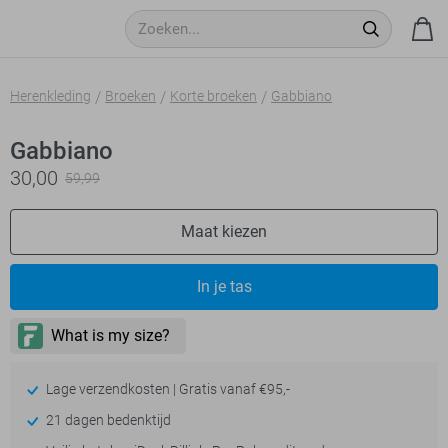
Herenkleding
Broeken
Korte broeken
Gabbiano
Gabbiano
30,00
59,99
Maat kiezen
In je tas
Lage verzendkosten | Gratis vanaf €95,-
21 dagen bedenktijd