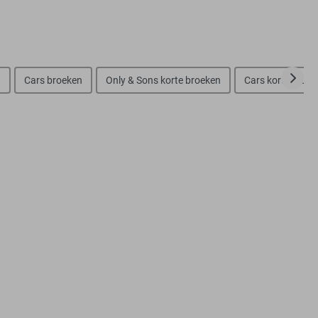
n
Cars broeken
Only & Sons korte broeken
Cars korte broek