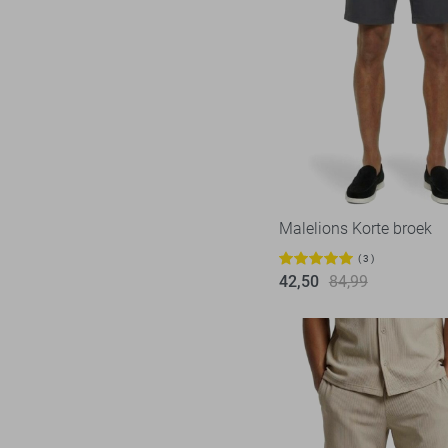
Superdry
6
Tommy Jeans
6
Vanguard
16
Malelions Korte broek
3
42,50
84,99