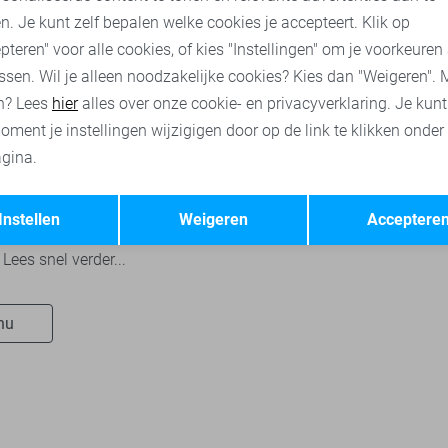
n. Je kunt zelf bepalen welke cookies je accepteert. Klik op
pteren" voor alle cookies, of kies "Instellingen" om je voorkeuren
ssen. Wil je alleen noodzakelijke cookies? Kies dan "Weigeren". 
n? Lees
hier
alles over onze cookie- en privacyverklaring. Je kun
e in onze winkel Sans
oment je instellingen wijzigigen door op de link te klikken onder
n
gina.
natieke online-shopper, maar
Opslaan
Terug
it bij onze fysieke winkel in
Instellen
Weigeren
Acceptere
st? Ben je wel heel
Lees snel verder...
nu