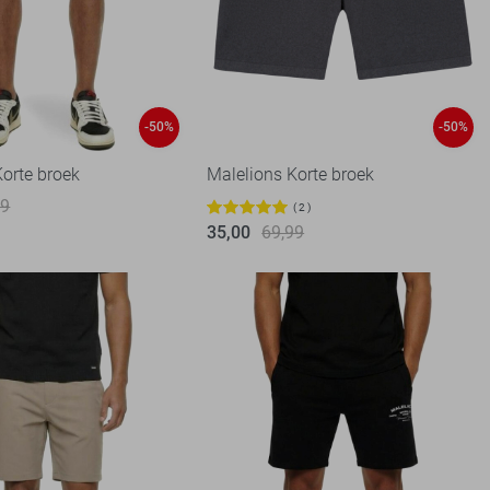
-50%
-50%
Korte broek
Malelions Korte broek
99
2
35,00
69,99