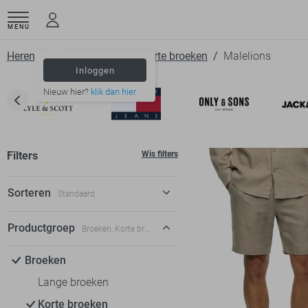
MENU
Herenkleding
Broeken
Korte broeken
Malelions
Inloggen
Nieuw hier?
klik dan hier
Filters
Wis filters
Sorteren
Standaard
Standaard
Productgroep
Broeken, Korte broeken
€ laag-hoog
Broeken
€ hoog-laag
Lange broeken
Korte broeken