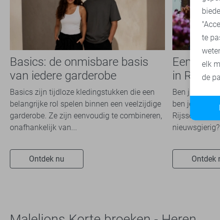
biede
"Acce
te pa
wete
Basics: de onmisbare basis
Een kijkj
elk m
van iedere garderobe
in Rijsse
de pa
Basics zijn tijdloze kledingstukken die een
Ben jij die fa
belangrijke rol spelen binnen een veelzijdige
ben je nog noo
garderobe. Ze zijn eenvoudig te combineren,
Rijssen gewee
onafhankelijk van...
nieuwsgierig? 
Ontdek nu
Ontdek 
Malelions Korte broeken - Heren