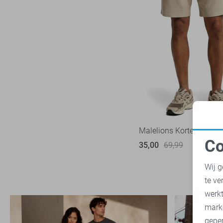
Malelions Korte broek
Co
35,00
69,99
N
Wij g
te ve
A
werk
mark
geper