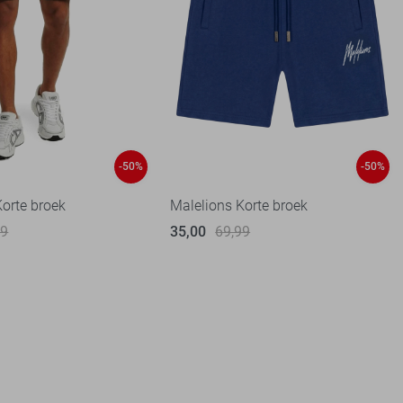
-50%
-50%
Korte broek
Malelions Korte broek
99
35,00
69,99