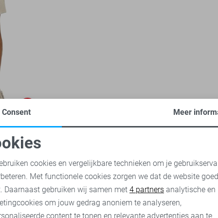
-50%
Consent
Meer inform
okies
oodzakelijke cookies
Personalisatie cookies
ebruiken cookies en vergelijkbare technieken om je gebruikserva
rbeteren. Met functionele cookies zorgen we dat de website goe
nalytische cookies
Marketing cookies
t. Daarnaast gebruiken wij samen met
4 partners
analytische en
etingcookies om jouw gedrag anoniem te analyseren,
sonaliseerde content te tonen en relevante advertenties aan te