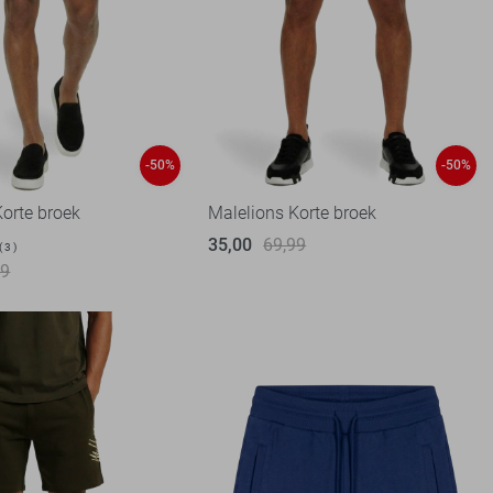
-50%
-50%
Korte broek
Malelions Korte broek
35,00
69,99
3
99