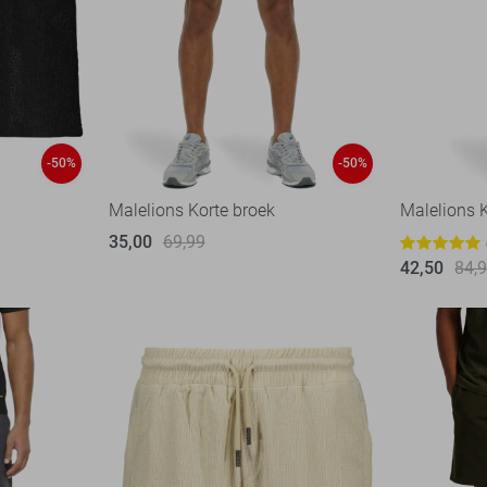
-50%
-50%
Malelions Korte broek
Malelions 
35,00
69,99
42,50
84,