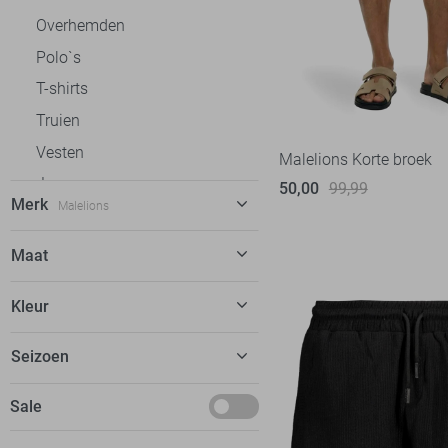
Overhemden
Polo`s
T-shirts
Truien
Vesten
Malelions Korte broek
Jassen
50,00
99,99
Merk
Malelions
Ondergoed
Loungewear
Antony Morato
4
Maat
Ballin
4
XXS
Kleur
Calvin Klein
6
XS
Cars
13
Beige
Seizoen
S
Cast Iron
30
Blauw
M
Februari
Sale
Desoto
3
Camel
L
Maart
Donders
27
Grijs