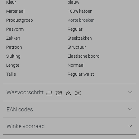
Kleur
blauw
broek biedt je de perfecte balans.
Materiaal
100% katoen
Productgroep
Korte broeken
Pasvorm
Regular
Zakken
Steekzakken
Patroon
Structuur
Sluiting
Elastische boord
Lengte
Normaal
Taille
Regular waist
Wasvoorschrift
EAN codes
Winkelvoorraad