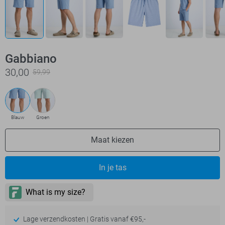
Gabbiano
30,00
59,99
Blauw
Groen
Maat kiezen
In je tas
Lage verzendkosten | Gratis vanaf €95,-