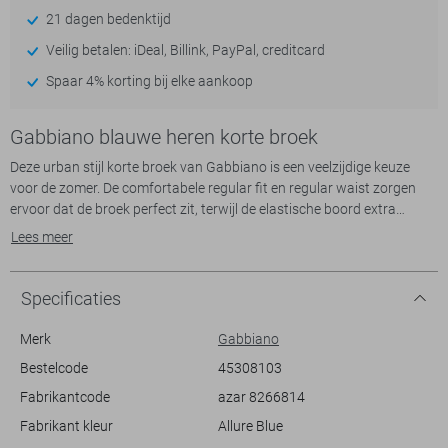
21 dagen bedenktijd
Veilig betalen: iDeal, Billink, PayPal, creditcard
Spaar 4% korting bij elke aankoop
Gabbiano blauwe heren korte broek
Deze urban stijl korte broek van Gabbiano is een veelzijdige keuze
voor de zomer. De comfortabele regular fit en regular waist zorgen
ervoor dat de broek perfect zit, terwijl de elastische boord extra
flexibiliteit biedt. Gemaakt van 100% katoen, voelt de stof zacht aan,
Lees meer
ideaal voor warme dagen. De lichtblauwe kleur en het subtiele
structuurpatroon geven de korte broek een frisse uitstraling, perfect
voor casual gelegenheden.
Specificaties
Met praktische steekzakken is deze korte broek niet alleen modieus,
Merk
Gabbiano
maar ook functioneel. Geschikt voor een dagje in de stad of een
Bestelcode
45308103
ontspannen strandwandeling. Combineer de broek met een
Fabrikantcode
azar 8266814
eenvoudig T-shirt of een licht overhemd om je look compleet te maken.
Of je nu op zoek bent naar comfort voor een zomerse dag of een
Fabrikant kleur
Allure Blue
stijlvol item voor een informele ontmoeting, deze Gabbiano korte