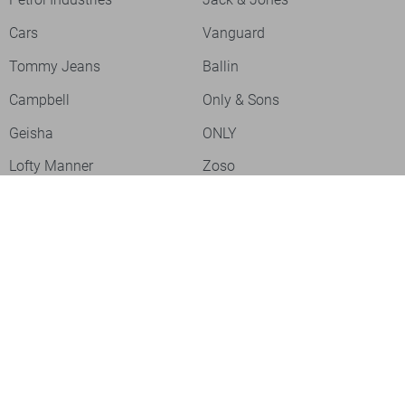
Cars
Vanguard
Tommy Jeans
Ballin
Campbell
Only & Sons
Geisha
ONLY
Lofty Manner
Zoso
Ydence
Vero Moda
Refined Department
Garcia
Sisters Point
Red Button
JDY
Fluresk
Harper & Yve
Object
Meld je aan voor onze nieuwsbrief