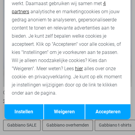
werkt. Daarnaast gebruiken wij samen met
4
Analytische cookies
partners
analytische en marketingcookies om jouw
Marketing cookies
gedrag anoniem te analyseren, gepersonaliseerde
content te tonen en relevante advertenties aan te
bieden. Je kunt zelf bepalen welke cookies je
accepteert. Klik op "Accepteren" voor alle cookies, of
kies "Instellingen" om je voorkeuren aan te passen.
Wil je alleen noodzakelijke cookies? Kies dan
"Weigeren". Meer weten? Lees
hier
alles over onze
cookie- en privacyverklaring. Je kunt op elk moment
-50%
-50%
je instellingen wijzigigen door op de link te klikken
Gabbiano Korte broek
Gabbiano Korte broek
onder aan de pagina.
30,00
59,99
30,00
59,99
Opslaan
Terug
Instellen
Weigeren
Accepteren
Gabbiano SALE
Gabbiano overhemden
Gabbiano t-shirts