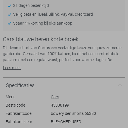
21 dagen bedenktijd
Veilig betalen: iDeal, Billink, PayPal, creditcard
Spaar 4% korting bij elke aankoop
Cars blauwe heren korte broek
Dit denim short van Cars is een veelzijdige keuze voor jouw zomerse
garderobe. Gemaakt van 100% katoen, biedt het een comfortabele
pasvorm met een regular waist, perfect voor warme dagen. De
bleached wash geeft dit kledingstuk een frisse en moderne uitstraling,
Lees meer
terwijl de klassieke 5-pocket styling zorgt voor praktische
opbergruimte. De knoop- en ritssluiting zorgt ervoor dat de broek
stevig en makkelijk te dragen is. Het lichte denim maakt deze korte
Specificaties
broek ideaal voor zowel informele uitstapjes als relaxte stranddagen.
Merk
Cars
De Cars korte broek is ontworpen om eenvoudig te combineren met
Bestelcode
45308199
verschillende outfits. Voor een casual look draag je deze met een T-
Fabrikantcode
bowery den shorts 66380
shirt en sneakers, of kies voor een netter overhemd voor een zomerse
brunch. Dankzij de normale lengte biedt deze broek zowel stijl als
Fabrikant kleur
BLEACHED USED
bewegingsvrijheid. Of je nu gaat wandelen in de stad of ontspant in