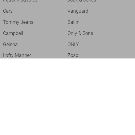
Cars
Vanguard
Tommy Jeans
Ballin
Campbell
Only & Sons
Geisha
ONLY
Lofty Manner
Zoso
Ydence
Vero Moda
Refined Department
Garcia
Sisters Point
Red Button
JDY
Fluresk
Harper & Yve
Object
Meld je aan voor onze nieuwsbrief