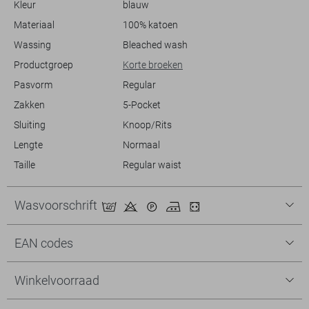
Kleur
blauw
het park, deze short is een betrouwbare keuze die er altijd goed
uitziet.
Materiaal
100% katoen
Wassing
Bleached wash
Productgroep
Korte broeken
Pasvorm
Regular
Zakken
5-Pocket
Sluiting
Knoop/Rits
Lengte
Normaal
Taille
Regular waist
Wasvoorschrift
EAN codes
Winkelvoorraad