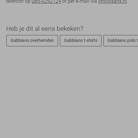
telefoon op
085-0292124
of per e-mail via
info@sans.nl
.
Heb je dit al eens bekeken?
Gabbiano overhemden
Gabbiano t-shirts
Gabbiano polo`