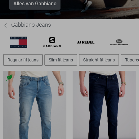
Alles van Gabbiano
Gabbiano Jeans
Regular fit jeans
Slim fit jeans
Straight fit jeans
Tapered