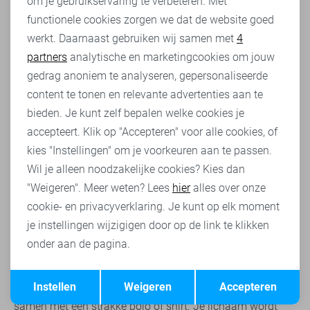
om je gebruikservaring te verbeteren. Met
Personalisatie cookies
geheid vinden waar je naar op zoek bent! Maar, welke
functionele cookies zorgen we dat de website goed
Gabbiano jeans de beste keuze zijn voor jou, verschilt per
werkt. Daarnaast gebruiken wij samen met
4
Analytische cookies
persoon. Er worden verschillende onderscheidingen
partners
analytische en marketingcookies om jouw
gemaakt in de jeans, bijvoorbeeld op de volgende
Marketing cookies
gedrag anoniem te analyseren, gepersonaliseerde
aspecten!
content te tonen en relevante advertenties aan te
Regular, skinny of slim?
bieden. Je kunt zelf bepalen welke cookies je
Eerst is het goed om te kijken naar hoe jij wilt dat de
accepteert. Klik op "Accepteren" voor alle cookies, of
Gabbiano spijkerbroek valt. Hierin maken we onderscheid
kies "Instellingen" om je voorkeuren aan te passen.
in 3 manieren:
Wil je alleen noodzakelijke cookies? Kies dan
"Weigeren". Meer weten? Lees
hier
alles over onze
Regular fit: de eenvoudige jeans die je gewend bent. Ze
cookie- en privacyverklaring. Je kunt op elk moment
vallen niet strak, maar zitten ook zeker niet los. Regular fit
jeans kunnen met vrijwel alle soorten kleding
je instellingen wijzigigen door op de link te klikken
gecombineerd worden, zo lang je rekening houdt met de
onder aan de pagina.
kleur.
Opslaan
Skinny fit: vind jij het fijner dat de jeans goed aansluiten
Terug
Instellen
Weigeren
Accepteren
op je benen, dan wil je skinny jeans. Deze gaan vaak
samen met een strakke polo of shirt. Je lichaam wordt