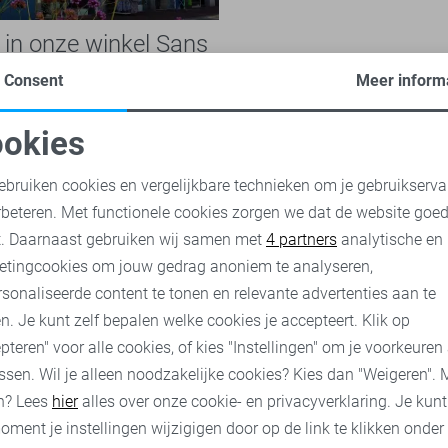
e in onze winkel Sans
n
Consent
Meer inform
natieke online-shopper, maar
it bij onze fysieke winkel in
okies
st? Ben je wel heel
oodzakelijke cookies
Personalisatie cookies
Lees snel verder...
ebruiken cookies en vergelijkbare technieken om je gebruikserva
rbeteren. Met functionele cookies zorgen we dat de website goe
nalytische cookies
Marketing cookies
t. Daarnaast gebruiken wij samen met
4 partners
analytische en
nu
etingcookies om jouw gedrag anoniem te analyseren,
sonaliseerde content te tonen en relevante advertenties aan te
n. Je kunt zelf bepalen welke cookies je accepteert. Klik op
pteren" voor alle cookies, of kies "Instellingen" om je voorkeuren
ssen. Wil je alleen noodzakelijke cookies? Kies dan "Weigeren". 
n? Lees
hier
alles over onze cookie- en privacyverklaring. Je kun
oment je instellingen wijzigigen door op de link te klikken onder