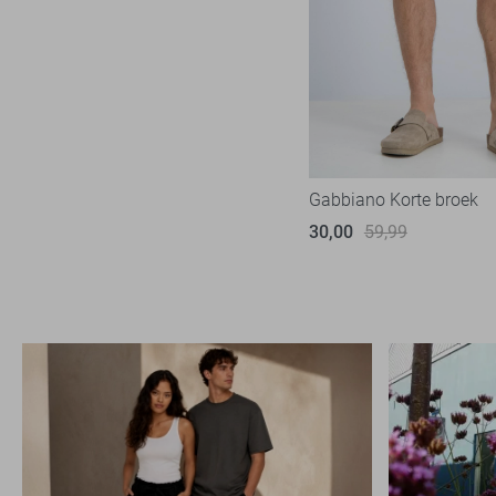
Superdry
6
Tommy Jeans
6
Vanguard
16
Gabbiano Korte broek
30,00
59,99