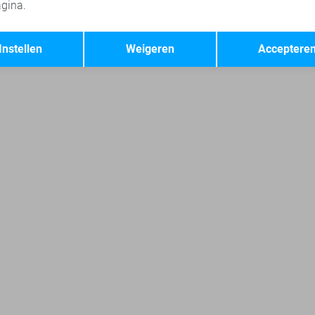
gina.
s
Gabbiano broeken
Jack & Jones broeken
Only & Sons br
Opslaan
Terug
Instellen
Weigeren
Acceptere