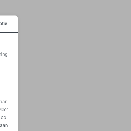
atie
ring
d
 aan
Meer
t op
 aan