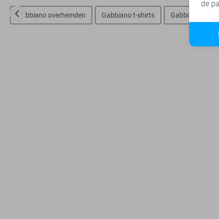
de pa
Gabbiano overhemden
Gabbiano t-shirts
Gabbiano polo`