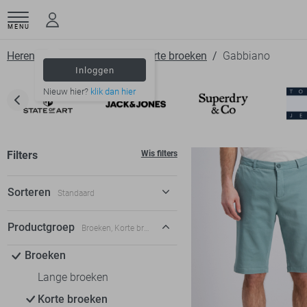
MENU
Herenkleding
Broeken
Korte broeken
Gabbiano
Inloggen
Nieuw hier?
klik dan hier
Filters
Wis filters
Sorteren
Standaard
Standaard
Productgroep
Broeken, Korte broeken
€ laag-hoog
Broeken
€ hoog-laag
Lange broeken
Korte broeken