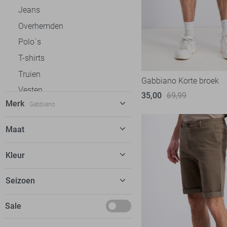
Jeans
Overhemden
Polo`s
T-shirts
Truien
Gabbiano Korte broek
Vesten
35,00
69,99
Merk
Gabbiano
Jassen
Antony Morato
4
Maat
Ballin
4
29
Kleur
Calvin Klein
6
30
Cars
13
Beige
Seizoen
31
Cast Iron
30
Blauw
32
Mei
Sale
Desoto
3
Bruin
33
Donders
27
Ecru