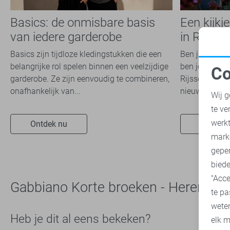
Basics: de onmisbare basis
Een kijkj
van iedere garderobe
in Rijsse
Basics zijn tijdloze kledingstukken die een
Ben jij die fa
belangrijke rol spelen binnen een veelzijdige
ben je nog noo
Co
garderobe. Ze zijn eenvoudig te combineren,
Rijssen gewee
N
onafhankelijk van...
nieuwsgierig? 
Wij g
te ve
A
werk
Ontdek nu
Ontdek 
mark
geper
biede
"Acce
Gabbiano Korte broeken - Heren
te pa
wete
Heb je dit al eens bekeken?
elk m