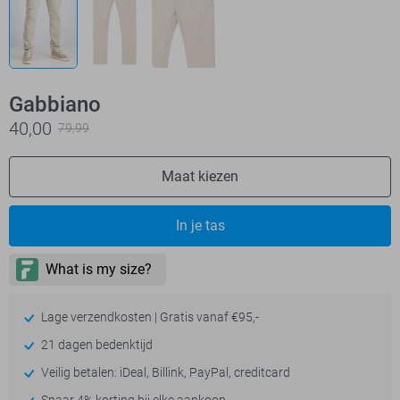
Gabbiano
40,00
79,99
Maat kiezen
In je tas
Lage verzendkosten | Gratis vanaf €95,-
21 dagen bedenktijd
Veilig betalen: iDeal, Billink, PayPal, creditcard
Spaar 4% korting bij elke aankoop