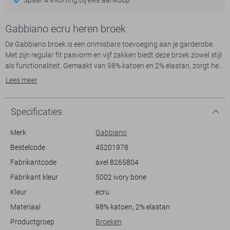
Gabbiano ecru heren broek
De Gabbiano broek is een onmisbare toevoeging aan je garderobe.
Met zijn regular fit pasvorm en vijf zakken biedt deze broek zowel stijl
als functionaliteit. Gemaakt van 98% katoen en 2% elastan, zorgt het
voor de perfecte balans tussen comfort en bewegingsvrijheid. De
Lees meer
lichte beige kleur geeft een subtiele, verfijnde uitstraling die
moeiteloos kan worden gecombineerd met verschillende stijlen.
Deze urban stijl broek is ideaal voor de lente, dankzij de ademende en
Specificaties
zachte stof. De knoop- en ritssluiting zorgt voor een gemakkelijk
draagcomfort, terwijl de regular waist bijdraagt aan de casual maar
Merk
Gabbiano
nette look. Perfect voor een dagje in de stad of een informele
Bestelcode
45201978
bijeenkomst, deze Gabbiano broek biedt je de veelzijdigheid om
Fabrikantcode
axel 8265804
makkelijk te combineren met een T-shirt of een overhemd, afhankelijk
van de gelegenheid. Voeg deze veelzijdige broek aan je collectie toe
Fabrikant kleur
5002 ivory bone
voor een moeiteloos stijlvolle look.
Kleur
ecru
Materiaal
98% katoen, 2% elastan
Productgroep
Broeken