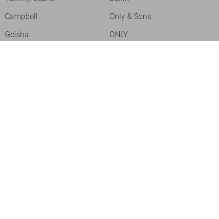
Campbell
Only & Sons
Geisha
ONLY
Lofty Manner
Zoso
Ydence
Vero Moda
Refined Department
Garcia
Sisters Point
Red Button
JDY
Fluresk
Harper & Yve
Object
Meld je aan voor onze nieuwsbrief
Meld je aan voor onze nieuwsbrief en profiteer als eerste van
acties!