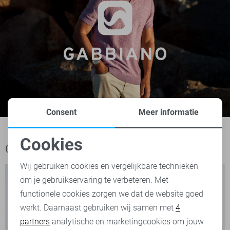
Consent
Meer informatie
Cookies
Ook het bekijken waard
Noodzakelijke cookies
Wij gebruiken cookies en vergelijkbare technieken
om je gebruikservaring te verbeteren. Met
Personalisatie cookies
functionele cookies zorgen we dat de website goed
werkt. Daarnaast gebruiken wij samen met
4
Analytische cookies
partners
analytische en marketingcookies om jouw