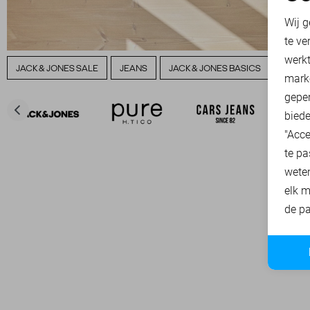
N
Wij g
te ve
A
werk
JACK & JONES SALE
JEANS
JACK & JONES BASICS
JACK 
mark
geper
biede
"Acce
te pa
wete
elk m
de pa