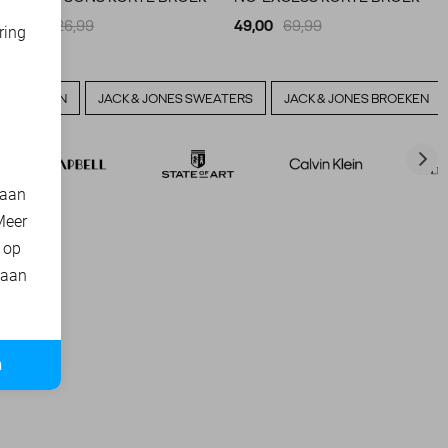
18,90
26,99
49,00
69,99
ring
d
VERHEMDEN
JACK & JONES SWEATERS
JACK & JONES BROEKEN
 aan
Meer
t op
 aan
n