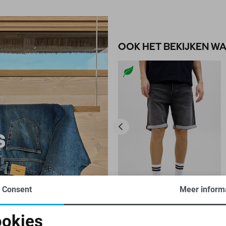
OOK HET BEKIJKEN W
Consent
Meer inform
-40%
okies
JACK & JONES KORTE BROEK