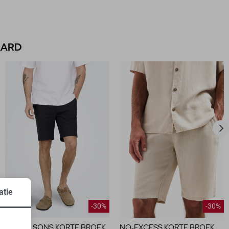
AARD
atie
-30%
-30%
ONLY & SONS KORTE BROEK
NO-EXCESS KORTE BROEK