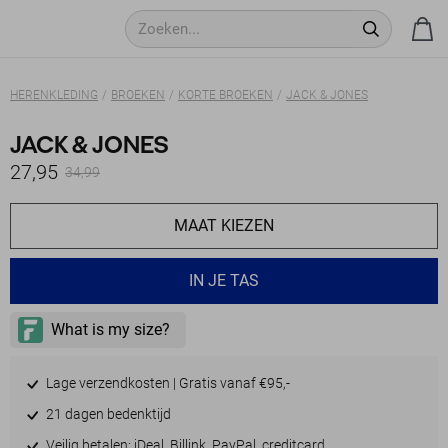
HERENKLEDING
BROEKEN
KORTE BROEKEN
JACK & JONES
JACK & JONES
27,95
34,99
MAAT KIEZEN
IN JE TAS
Lage verzendkosten | Gratis vanaf €95,-
21 dagen bedenktijd
Veilig betalen: iDeal, Billink, PayPal, creditcard