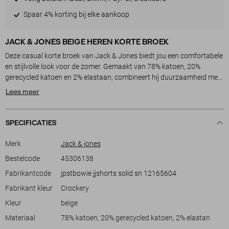
Spaar 4% korting bij elke aankoop
JACK & JONES BEIGE HEREN KORTE BROEK
Deze casual korte broek van Jack & Jones biedt jou een comfortabele
en stijlvolle look voor de zomer. Gemaakt van 78% katoen, 20%
gerecycled katoen en 2% elastaan, combineert hij duurzaamheid met
flexibiliteit. De regular fit zorgt voor een ontspannen pasvorm, terwijl
Lees meer
de regular waist en 5-pocket stijl je voldoende opbergruimte bieden.
De beige tint maakt deze broek veelzijdig, waardoor hij makkelijk te
combineren is met je favoriete T-shirts en overhemden.
SPECIFICATIES
Met de knoop- en ritssluiting heb je een klassieke afwerking die
Merk
Jack & jones
eenvoudig te gebruiken is. Deze korte broek is perfect voor zowel
Bestelcode
45306138
relaxte weekends als actieve uitjes. Draag hem tijdens een zomerse
Fabrikantcode
jpstbowie jjshorts solid sn 12165604
wandeling of een barbecue met vrienden. Het tijdloze design en de
praktische details maken het een uitstekende keuze voor elke casual
Fabrikant kleur
Crockery
gelegenheid. Voeg deze veelzijdige Jack & Jones korte broek toe aan
Kleur
beige
je zomergarderobe voor een moeiteloze, modieuze uitstraling.
Materiaal
78% katoen, 20% gerecycled katoen, 2% elastan