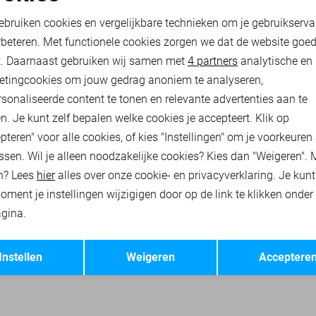
oodzakelijke cookies
Personalisatie cookies
24,00
39,99
ebruiken cookies en vergelijkbare technieken om je gebruikserva
rbeteren. Met functionele cookies zorgen we dat de website goe
nalytische cookies
Marketing cookies
t. Daarnaast gebruiken wij samen met
4 partners
analytische en
& JONES T-SHIRTS
JACK & JONES ACCESSOIRES
JACK & JONES O
etingcookies om jouw gedrag anoniem te analyseren,
sonaliseerde content te tonen en relevante advertenties aan te
n. Je kunt zelf bepalen welke cookies je accepteert. Klik op
pteren" voor alle cookies, of kies "Instellingen" om je voorkeuren
ssen. Wil je alleen noodzakelijke cookies? Kies dan "Weigeren". 
n? Lees
hier
alles over onze cookie- en privacyverklaring. Je kun
oment je instellingen wijzigigen door op de link te klikken onder
gina.
Opslaan
Terug
Instellen
Weigeren
Acceptere