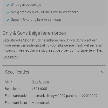
21 dagen bedenktijd
Veilig betalen: iDeal, Billink, PayPal, creditcard
Spaar 4% korting bij elke aankoop
Only & Sons beige heren broek
Deze stijlvolle Moonstruck herenbroek van Only & Sons biedt een
moderne en verfijnde uitstraling voor elke gelegenheid. Met een slim
fit pasvorm en regular waist, draagt de broek comfortabel terwijl je
looks eigentijds blijven. Het ontwerp bevat praktische steekzakken en
Lees meer
een knoop/ritssluiting voor een klassieke touch. De lichte kleur zorgt
ervoor dat de broek eenvoudig te combineren is met verschillende
stijlen en kleuren, ideaal voor een zakelijke bijeenkomst of een
Specificaties
informele gelegenheid.
De broek is vervaardigd met een mix van 64% viscose, 31% polyester
Merk
Only & sons
en 5% elastaan, wat een soepele stof oplevert die je de hele dag
Bestelcode
45011005
comfortabel houdt. De normale lengtesamenstelling maakt het een
Fabrikantcode
onsmark slim gw 0209 pant noos 22010209
perfecte match voor diverse schoenen, van nette schoenen tot casual
sneakers. Of je nu naar een feest gaat of een dag op kantoor, deze
Fabrikant kleur
Moonstruck
chino staat garant voor een stijlvolle en veelzijdige look. Dankzij het