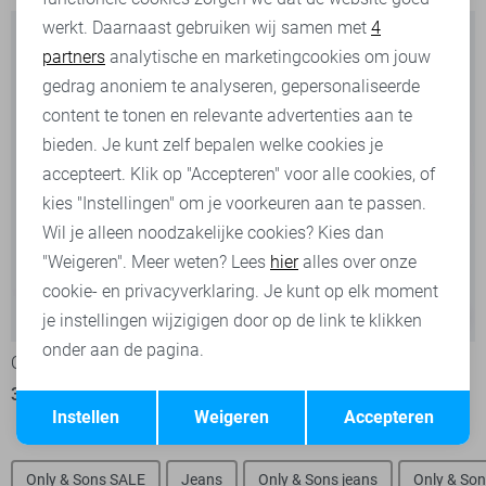
werkt. Daarnaast gebruiken wij samen met
4
Analytische cookies
partners
analytische en marketingcookies om jouw
Marketing cookies
gedrag anoniem te analyseren, gepersonaliseerde
content te tonen en relevante advertenties aan te
bieden. Je kunt zelf bepalen welke cookies je
accepteert. Klik op "Accepteren" voor alle cookies, of
kies "Instellingen" om je voorkeuren aan te passen.
Wil je alleen noodzakelijke cookies? Kies dan
"Weigeren". Meer weten? Lees
hier
alles over onze
cookie- en privacyverklaring. Je kunt op elk moment
-20%
-50%
je instellingen wijzigigen door op de link te klikken
onder aan de pagina.
Only & Sons Broek
Only & Sons Broek
31,95
39,99
20,00
39,99
Opslaan
Terug
Instellen
Weigeren
Accepteren
Only & Sons SALE
Jeans
Only & Sons jeans
Only & Son