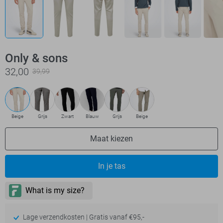
Only & sons
32,00
39,99
Beige
Grijs
Zwart
Blauw
Grijs
Beige
Maat kiezen
In je tas
Lage verzendkosten | Gratis vanaf €95,-