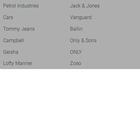
Petrol Industries
Jack & Jones
Cars
Vanguard
Tommy Jeans
Ballin
Campbell
Only & Sons
Geisha
ONLY
Lofty Manner
Zoso
Ydence
Vero Moda
Refined Department
Garcia
Sisters Point
Red Button
JDY
Fluresk
- levertijd 2-5 dagen
Harper & Yve
Object
Meld je aan voor onze nieuwsbrief