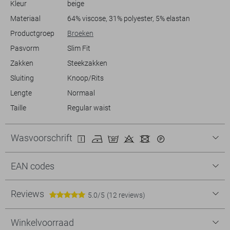
Kleur
beige
tijdloze ontwerp kun je met deze broek moeiteloos verschillende
Materiaal
64% viscose, 31% polyester, 5% elastan
Productgroep
Broeken
Pasvorm
Slim Fit
Zakken
Steekzakken
Sluiting
Knoop/Rits
Lengte
Normaal
Taille
Regular waist
Wasvoorschrift
EAN codes
Reviews
5.0/5
(12 reviews)
Winkelvoorraad