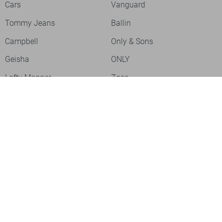
Cars
Vanguard
Tommy Jeans
Ballin
Campbell
Only & Sons
Geisha
ONLY
Lofty Manner
Zoso
Ydence
Vero Moda
Refined Department
Garcia
Sisters Point
Red Button
JDY
Fluresk
Harper & Yve
Object
Meld je aan voor onze nieuwsbrief
Meld je aan voor onze nieuwsbrief en profiteer als eerste van