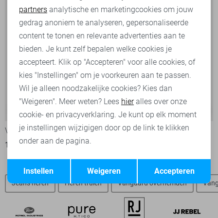
partners
analytische en marketingcookies om jouw
Marketing cookies
gedrag anoniem te analyseren, gepersonaliseerde
content te tonen en relevante advertenties aan te
bieden. Je kunt zelf bepalen welke cookies je
accepteert. Klik op "Accepteren" voor alle cookies, of
kies "Instellingen" om je voorkeuren aan te passen.
Wil je alleen noodzakelijke cookies? Kies dan
"Weigeren". Meer weten? Lees
hier
alles over onze
-25%
-25%
cookie- en privacyverklaring. Je kunt op elk moment
je instellingen wijzigigen door op de link te klikken
Vanguard Broek
Vanguard Broek
onder aan de pagina.
105,00
139,99
97,50
129,99
Opslaan
Terug
Instellen
Weigeren
Accepteren
Jeans heren
Heren truien
Vanguard overhemden
Vang