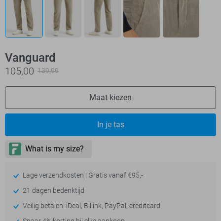
Vanguard
105,00
139,99
Maat kiezen
In je tas
Lage verzendkosten | Gratis vanaf €95,-
21 dagen bedenktijd
Veilig betalen: iDeal, Billink, PayPal, creditcard
Spaar 4% korting bij elke aankoop