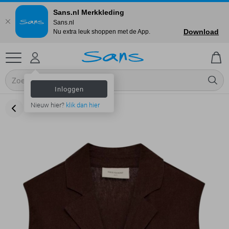
Sans.nl Merkkleding
Sans.nl
Download
Nu extra leuk shoppen met de App.
Inloggen
Nieuw hier?
klik dan hier