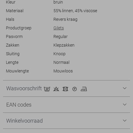
Kleur
bruin
veelzijdige Freequent gilet toe aan je collectie voor een moeiteloze,
tijdloze uitstraling.
Materiaal
55% linnen, 45% viscose
Hals
Revers kraag
Productgroep
Gilets
Pasvorm
Regular
Zakken
Klepzakken
Sluiting
Knoop
Lengte
Normaal
Mouwlengte
Mouwloos
Wasvoorschrift
EAN codes
Winkelvoorraad