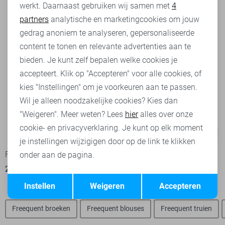
werkt. Daarnaast gebruiken wij samen met
4
Analytische cookies
partners
analytische en marketingcookies om jouw
Marketing cookies
gedrag anoniem te analyseren, gepersonaliseerde
content te tonen en relevante advertenties aan te
bieden. Je kunt zelf bepalen welke cookies je
accepteert. Klik op "Accepteren" voor alle cookies, of
kies "Instellingen" om je voorkeuren aan te passen.
Wil je alleen noodzakelijke cookies? Kies dan
"Weigeren". Meer weten? Lees
hier
alles over onze
cookie- en privacyverklaring. Je kunt op elk moment
-50%
-50%
je instellingen wijzigigen door op de link te klikken
Freequent Gilet
Freequent Gilet
onder aan de pagina.
25,00
49,95
25,00
49,95
Opslaan
Terug
Instellen
Weigeren
Accepteren
Freequent broeken
Freequent blouses
Freequent truien