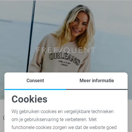
Consent
Meer informatie
Cookies
Noodzakelijke cookies
Wij gebruiken cookies en vergelijkbare technieken
Ook het bekijken waard
om je gebruikservaring te verbeteren. Met
Personalisatie cookies
functionele cookies zorgen we dat de website goed