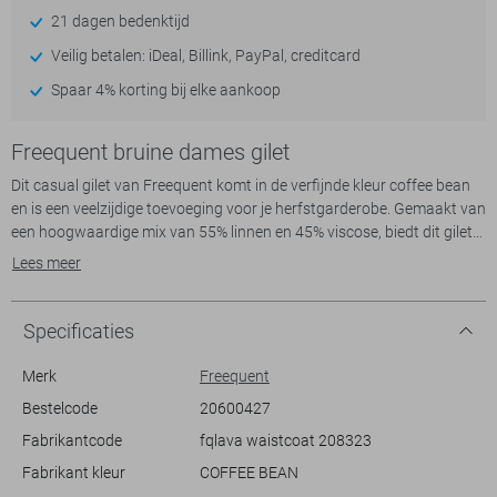
21 dagen bedenktijd
Veilig betalen: iDeal, Billink, PayPal, creditcard
Spaar 4% korting bij elke aankoop
Freequent bruine dames gilet
Dit casual gilet van Freequent komt in de verfijnde kleur coffee bean
en is een veelzijdige toevoeging voor je herfstgarderobe. Gemaakt van
een hoogwaardige mix van 55% linnen en 45% viscose, biedt dit gilet
een luchtig en comfortabel gevoel zonder concessies te doen aan stijl.
Lees meer
De reverskraag en de enkele knoopsluiting geven het gilet een
moderne uitstraling. De klepzakken voegen een subtiele, praktische
touch toe, waardoor je steeds stijlvol voor de dag kunt komen.
Specificaties
Dit gilet met regular fit en gemêleerd patroon is perfect voor
Merk
Freequent
uiteenlopende gelegenheden. Combineer het met een blouse en een
Bestelcode
20600427
nette broek voor een chique kantooroutfit, of draag het met een
Fabrikantcode
fqlava waistcoat 208323
casual shirt en jeans voor een ontspannen middag met vrienden.
Dankzij de mouwloze afwerking kun je ermee variëren in laagjes, wat
Fabrikant kleur
COFFEE BEAN
zorgt voor een dynamische look die past bij vrijwel iedere stijl. Voeg dit