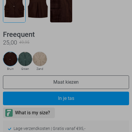
Freequent
25,00
49,95
Bruin
Groen
Zand
Maat kiezen
In je tas
Lage verzendkosten | Gratis vanaf €95,-