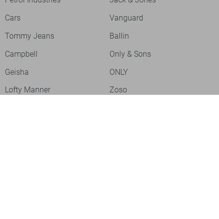
Cars
Vanguard
Tommy Jeans
Ballin
Campbell
Only & Sons
Geisha
ONLY
Lofty Manner
Zoso
Ydence
Vero Moda
Refined Department
Garcia
Sisters Point
Red Button
JDY
Fluresk
Harper & Yve
Object
Meld je aan voor onze nieuwsbrief