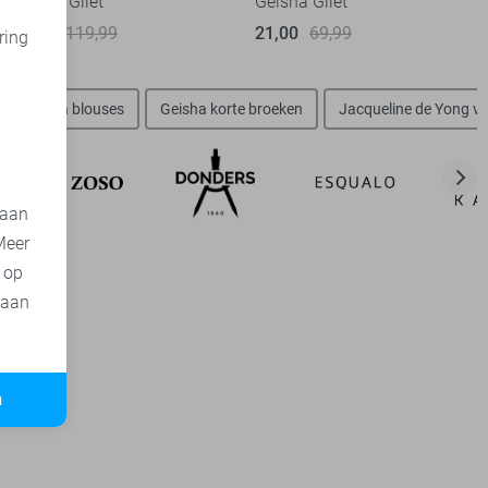
Geisha Gilet
Geisha Gilet
48,00
119,99
21,00
69,99
ring
d
Geisha blouses
Geisha korte broeken
Jacqueline de Yong v
 aan
Meer
t op
 aan
n