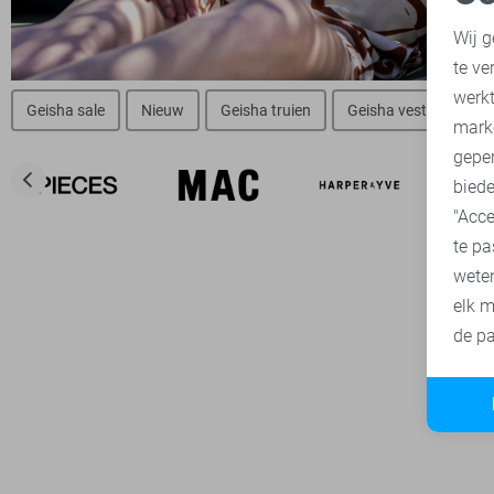
N
Wij g
te ve
A
werk
Geisha sale
Nieuw
Geisha truien
Geisha vesten
Ge
mark
geper
biede
"Acce
te pa
wete
elk m
de pa