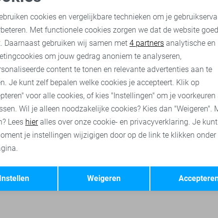
Geisha Blouse
oodzakelijke cookies
Personalisatie cookies
35,00
89,99
ebruiken cookies en vergelijkbare technieken om je gebruikserva
rbeteren. Met functionele cookies zorgen we dat de website goe
nalytische cookies
Marketing cookies
t. Daarnaast gebruiken wij samen met
4 partners
analytische en
isha t-shirts
Geisha jurken
Geisha jeans
Geisha broeken
etingcookies om jouw gedrag anoniem te analyseren,
sonaliseerde content te tonen en relevante advertenties aan te
n. Je kunt zelf bepalen welke cookies je accepteert. Klik op
pteren" voor alle cookies, of kies "Instellingen" om je voorkeuren
ssen. Wil je alleen noodzakelijke cookies? Kies dan "Weigeren". 
n? Lees
hier
alles over onze cookie- en privacyverklaring. Je kun
oment je instellingen wijzigigen door op de link te klikken onder
gina.
Opslaan
Terug
Instellen
Weigeren
Acceptere