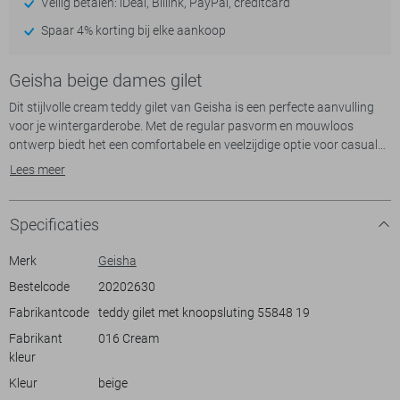
Veilig betalen: iDeal, Billink, PayPal, creditcard
Spaar 4% korting bij elke aankoop
Geisha beige dames gilet
Dit stijlvolle cream teddy gilet van Geisha is een perfecte aanvulling
voor je wintergarderobe. Met de regular pasvorm en mouwloos
ontwerp biedt het een comfortabele en veelzijdige optie voor casual
dagen. De zachte teddy stof zorgt voor een warme en modieuze
Lees meer
uitstraling, terwijl de ronde hals en knoopsluiting het geheel een
verfijnde touch geven. De steekzakken aan de zijkant voegen
praktische details toe, ideaal voor het opbergen van kleine essentials.
Specificaties
Het gilet leent zich uitstekend voor een casual look en kan eenvoudig
gecombineerd worden met een blouse of een lange mouwen shirt. De
Merk
Geisha
neutrale cream kleur maakt het makkelijk te matchen met
Bestelcode
20202630
verschillende outfits, of je nu kiest voor een jeans of een rok. Dit
Fabrikantcode
teddy gilet met knoopsluting 55848 19
Geisha gilet is een geweldige keuze voor een ontspannen dagje uit of
voor een informele bijeenkomst. Dankzij het normale model biedt het
Fabrikant
016 Cream
volop comfort zonder in te boeten aan stijl.
kleur
Kleur
beige