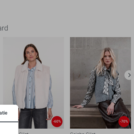
ard
atie
-60%
-70%