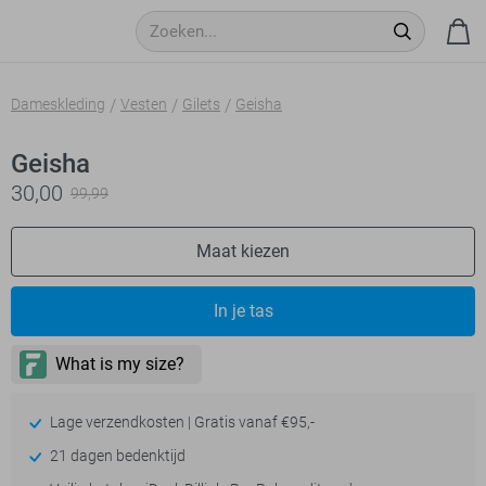
Dameskleding
Vesten
Gilets
Geisha
Geisha
30,00
99,99
Maat kiezen
In je tas
Lage verzendkosten | Gratis vanaf €95,-
21 dagen bedenktijd