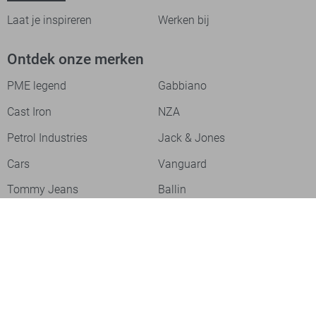
Laat je inspireren
Werken bij
Ontdek onze merken
PME legend
Gabbiano
Cast Iron
NZA
Petrol Industries
Jack & Jones
Cars
Vanguard
Tommy Jeans
Ballin
Campbell
Only & Sons
Geisha
ONLY
Lofty Manner
Zoso
Ydence
Vero Moda