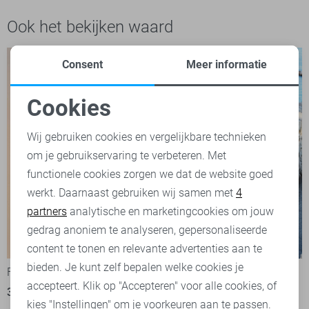
Ook het bekijken waard
Consent
Meer informatie
Cookies
Noodzakelijke cookies
Wij gebruiken cookies en vergelijkbare technieken
om je gebruikservaring te verbeteren. Met
Personalisatie cookies
functionele cookies zorgen we dat de website goed
werkt. Daarnaast gebruiken wij samen met
4
Analytische cookies
partners
analytische en marketingcookies om jouw
Marketing cookies
gedrag anoniem te analyseren, gepersonaliseerde
-50%
-50%
content te tonen en relevante advertenties aan te
bieden. Je kunt zelf bepalen welke cookies je
FOS Amsterdam Jurk
EsQualo Jurk
accepteert. Klik op "Accepteren" voor alle cookies, of
37,50
74,99
50,00
99,95
kies "Instellingen" om je voorkeuren aan te passen.