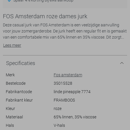
FOS Amsterdam roze dames jurk
Deze casual jurk van FOS Amsterdam is een veelzijdige aanvulling
voor jouw zomergarderobe. De jurk heeft een regular fit en is gemaakt
van een comfortabele mix van 65% linnen en 35% viscose. Dit zorgt
ervoor dat de stof licht en ademend aanvoelt, ideaal voor warme
Lees meer
dagen. Met het speelse bloemenpatroon in levendige roze tinten op
een zachte achtergrond, straal jij moeiteloos een zomerse flair uit. De
praktische steekzakken voegen niet alleen gemak toe, maar geven de
Specificaties
jurk ook een relaxte uitstraling.
Merk
Fos amsterdam
De V-hals en korte mouwen van deze jurk maken het een perfecte
Bestelcode
35015528
keuze voor diverse informele gelegenheden, van een strandwandeling
Fabrikantcode
linde pineapple 7774
tot een ontspannen lunch met vrienden. Dankzij de korte lengte blijf jij
koel en comfortabel, terwijl je toch stijlvol voor de dag komt.
Fabrikant kleur
FRAMBOOS
Combineer de jurk met je favoriete sandalen of sneakers voor een
Kleur
roze
complete, moeiteloos chique look. Deze jurk is een must voor iedereen
Materiaal
65% linnen, 35% viscose
Meer informatie:
Hals
V-hals