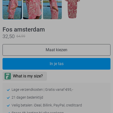
Fos amsterdam
32,50
64,99
Maat kiezen
In je tas
Lage verzendkosten | Gratis vanaf €95,-
21 dagen bedenktijd
Veilig betalen: iDeal, Billink, PayPal, creditcard
Spaar 4% korting bij elke aankoop