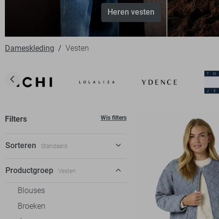
Heren vesten
Dameskleding
Vesten
Filters
Wis filters
Sorteren
Standaard
Standaard
Productgroep
Vesten
€ laag-hoog
Blouses
€ hoog-laag
Broeken