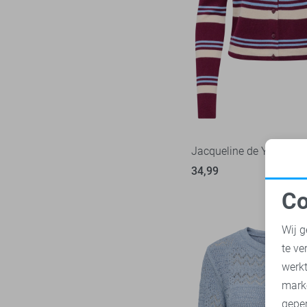
Object
9
Zand
Only
73
Zwart
Pieces
17
Red Button
12
Refined Department
2
Rino & Pelle
11
SisterS point
15
Jacqueline de Yong Ves
Studio Amaya
1
34,99
Tommy Jeans
2
Co
TQ Amsterdam
2
N
Vero Moda
42
Wij g
Vila
43
te ve
A
Ydence
10
werk
Zoso
mark
22
geper
Zusss
7