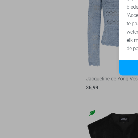
biede
"Acce
te pa
wete
elk m
de pa
Jacqueline de Yong Ves
36,99