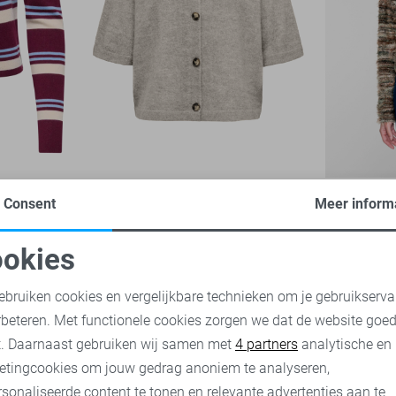
t
Only Vest
Geisha Ves
Consent
Meer inform
79,99
1
34,99
okies
oodzakelijke cookies
Personalisatie cookies
ebruiken cookies en vergelijkbare technieken om je gebruikserva
rbeteren. Met functionele cookies zorgen we dat de website goe
nalytische cookies
Marketing cookies
t. Daarnaast gebruiken wij samen met
4 partners
analytische en
etingcookies om jouw gedrag anoniem te analyseren,
sonaliseerde content te tonen en relevante advertenties aan te