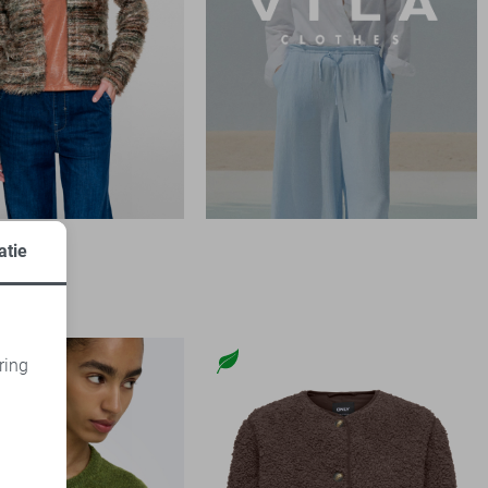
t
atie
ring
d