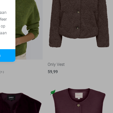
 aan
Meer
t op
 aan
n
Only Vest
59,99
1