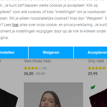
n. Je kunt zelf bepalen welke cookies je accepteert. Klik op
pteren" voor alle cookies, of kies "Instellingen" om je voorkeuren
ssen. Wil je alleen noodzakelijke cookies? Kies dan "Weigeren". 
n? Lees
hier
alles over onze cookie- en privacyverklaring. Je kun
oment je instellingen wijzigigen door op de link te klikken onder
gina.
Opslaan
Terug
-35%
Instellen
Weigeren
Acceptere
t
Vero Moda Vest
Only Vest
3
26,00
39,99
29,99