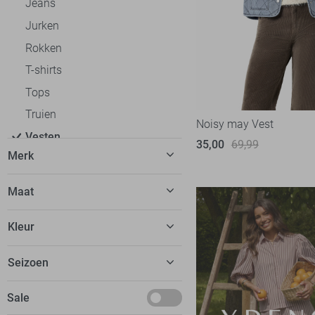
Jeans
Jurken
Rokken
T-shirts
Tops
Truien
Noisy may Vest
Vesten
35,00
69,99
Merk
Gilets
Halflange vesten
C&S The Label
1
Maat
Katoenen vesten
Calvin Klein
2
34
Overslag vesten
Kleur
Cars
1
36
Wollen vesten
EsQualo
2
Beige
Seizoen
38
Bolero`s
Fluresk
3
Blauw
40
Gebreide vesten
Basics
Sale
FOS Amsterdam
8
Bordeaux
42
Blazers