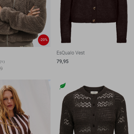
-20%
EsQualo Vest
79,95
1
99