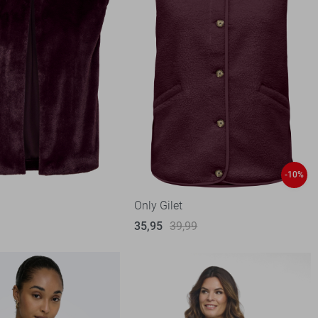
-10%
Only Gilet
35,95
39,99