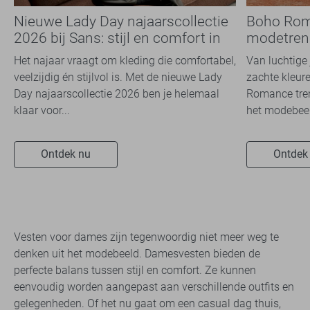
Nieuwe Lady Day najaarscollectie
Boho Rom
2026 bij Sans: stijl en comfort in
modetrend
travelkwaliteit
overal zie
Het najaar vraagt om kleding die comfortabel,
Van luchtige 
veelzijdig én stijlvol is. Met de nieuwe Lady
zachte kleure
Day najaarscollectie 2026 ben je helemaal
Romance tren
klaar voor...
het modebeel
Ontdek nu
Ontdek
Vesten voor dames zijn tegenwoordig niet meer weg te
denken uit het modebeeld. Damesvesten bieden de
perfecte balans tussen stijl en comfort. Ze kunnen
eenvoudig worden aangepast aan verschillende outfits en
gelegenheden. Of het nu gaat om een casual dag thuis,