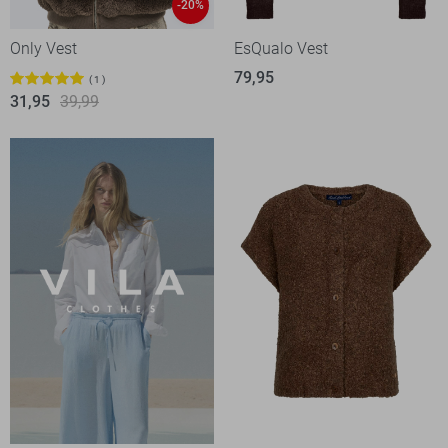
-20%
Only Vest
EsQualo Vest
79,95
1
31,95
39,99