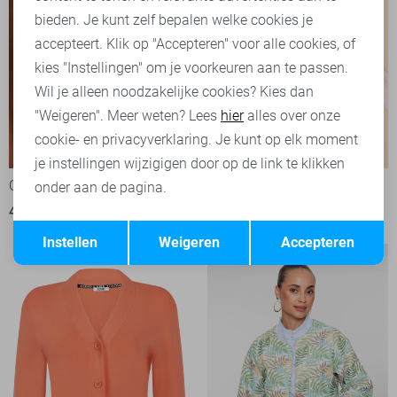
bieden. Je kunt zelf bepalen welke cookies je
accepteert. Klik op "Accepteren" voor alle cookies, of
kies "Instellingen" om je voorkeuren aan te passen.
Wil je alleen noodzakelijke cookies? Kies dan
"Weigeren". Meer weten? Lees
hier
alles over onze
cookie- en privacyverklaring. Je kunt op elk moment
-20%
-50%
je instellingen wijzigigen door op de link te klikken
Only Gilet
FOS Amsterdam Vest
onder aan de pagina.
40,00
49,99
30,00
59,99
Opslaan
Terug
Instellen
Weigeren
Accepteren