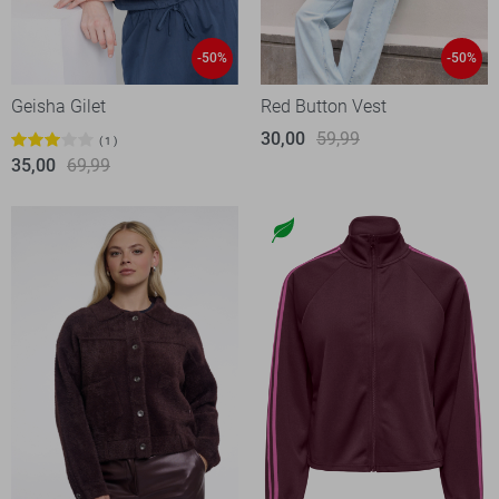
-50%
-50%
Geisha Gilet
Red Button Vest
30,00
59,99
1
35,00
69,99