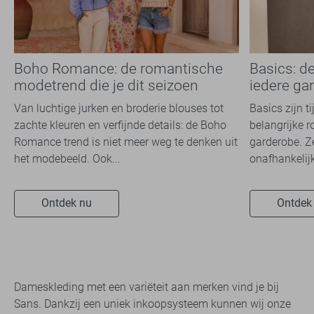
Boho Romance: de romantische
Basics: d
modetrend die je dit seizoen
iedere ga
overal ziet
Van luchtige jurken en broderie blouses tot
Basics zijn t
zachte kleuren en verfijnde details: de Boho
belangrijke r
Romance trend is niet meer weg te denken uit
garderobe. Z
het modebeeld. Ook...
onafhankelijk
Ontdek nu
Ontdek
Dameskleding met een variëteit aan merken vind je bij
Sans. Dankzij een uniek inkoopsysteem kunnen wij onze