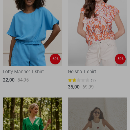
-60%
-50%
Lofty Manner T-shirt
Geisha T-shirt
22,00
54,95
1
35,00
69,99