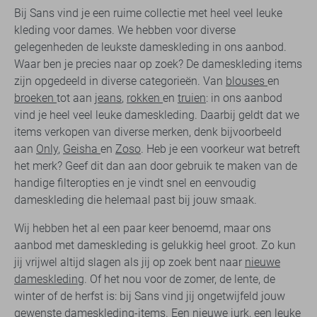
Bij Sans vind je een ruime collectie met heel veel leuke
kleding voor dames. We hebben voor diverse
gelegenheden de leukste dameskleding in ons aanbod.
Waar ben je precies naar op zoek? De dameskleding items
zijn opgedeeld in diverse categorieën. Van
blouses
en
broeken
tot aan
jeans
,
rokken
en
truien
: in ons aanbod
vind je heel veel leuke dameskleding. Daarbij geldt dat we
items verkopen van diverse merken, denk bijvoorbeeld
aan
Only
,
Geisha
en
Zoso
. Heb je een voorkeur wat betreft
het merk? Geef dit dan aan door gebruik te maken van de
handige filteropties en je vindt snel en eenvoudig
dameskleding die helemaal past bij jouw smaak.
Wij hebben het al een paar keer benoemd, maar ons
aanbod met dameskleding is gelukkig heel groot. Zo kun
jij vrijwel altijd slagen als jij op zoek bent naar
nieuwe
dameskleding
. Of het nou voor de zomer, de lente, de
winter of de herfst is: bij Sans vind jij ongetwijfeld jouw
gewenste dameskleding-items. Een nieuwe jurk, een leuke