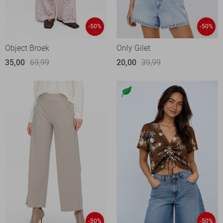
-50%
-50%
Object Broek
Only Gilet
35,00
69,99
20,00
39,99
-50%
-50%