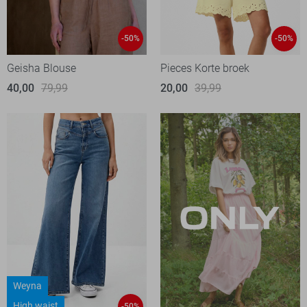
-50%
-50%
Geisha Blouse
Pieces Korte broek
40,00
79,99
20,00
39,99
Weyna
High waist
-50%