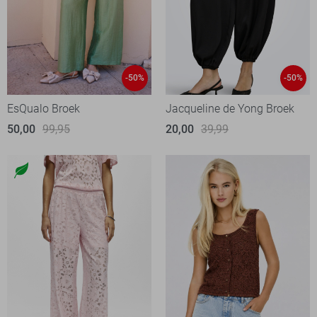
-50%
-50%
EsQualo Broek
Jacqueline de Yong Broek
50,00
99,95
20,00
39,99