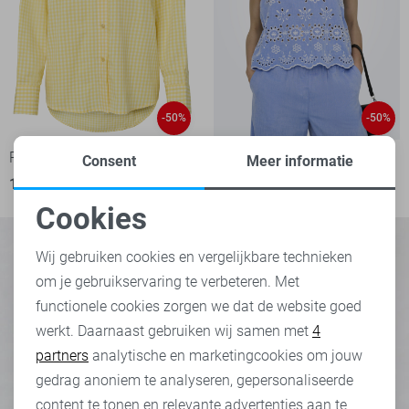
-50%
-50%
Pieces Blouse
Jacqueline de Yong Top
Consent
Meer informatie
18,50
36,99
17,50
34,99
Cookies
Noodzakelijke cookies
Wij gebruiken cookies en vergelijkbare technieken
om je gebruikservaring te verbeteren. Met
Personalisatie cookies
functionele cookies zorgen we dat de website goed
werkt. Daarnaast gebruiken wij samen met
4
Analytische cookies
partners
analytische en marketingcookies om jouw
Marketing cookies
gedrag anoniem te analyseren, gepersonaliseerde
content te tonen en relevante advertenties aan te