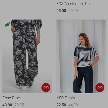
FOS Amsterdam Rok
25,00
49,99
-50%
-50%
Zoso Broek
NED T-shirt
40,00
79,95
22,50
44,99