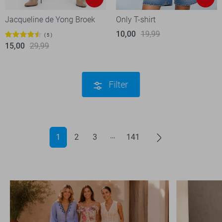
Jacqueline de Yong Broek
Only T-shirt
10,00
19,99
5
15,00
29,99
Filter
1
2
3
141