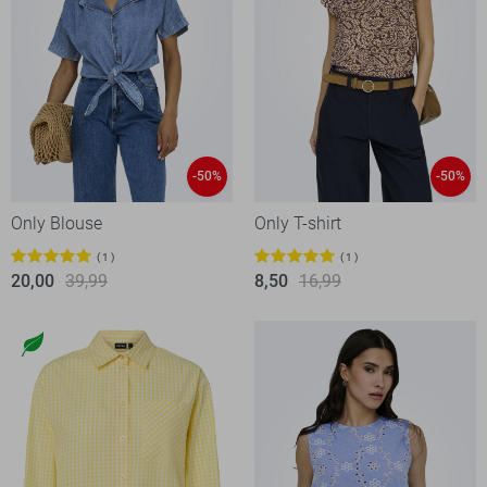
-50%
-50%
Only Blouse
Only T-shirt
1
1
20,00
39,99
8,50
16,99