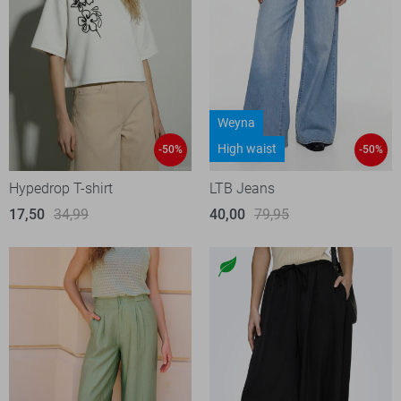
Weyna
High waist
-50%
-50%
Hypedrop T-shirt
LTB Jeans
17,50
34,99
40,00
79,95