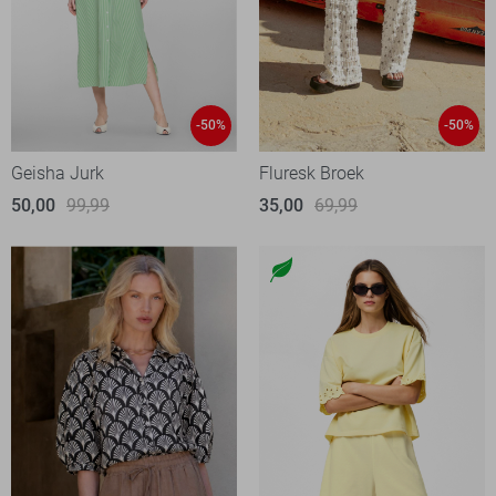
-50%
-50%
Geisha Jurk
Fluresk Broek
50,00
99,99
35,00
69,99