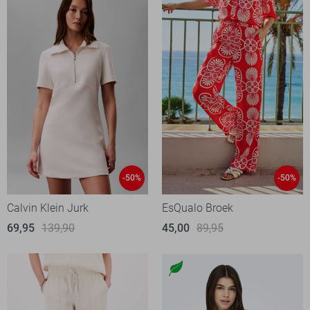
-50%
-50%
Calvin Klein Jurk
EsQualo Broek
69,95
139,90
45,00
89,95