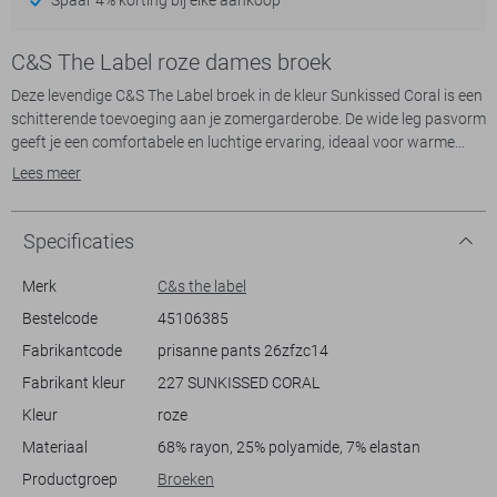
C&S The Label roze dames broek
Deze levendige C&S The Label broek in de kleur Sunkissed Coral is een
schitterende toevoeging aan je zomergarderobe. De wide leg pasvorm
geeft je een comfortabele en luchtige ervaring, ideaal voor warme
dagen. Met de regular waist en een klassieke knoop- en ritsluiting,
Lees meer
biedt deze broek zowel stijl als gemak. Dankzij de steekzakken heb je
altijd plek om je essentials bij de hand te houden, perfect voor
alledaags gebruik of een ontspannen dagje uit.
Specificaties
Deze casual broek is gemakkelijk te combineren met zowel een
luchtige blouse als een casual T-shirt, waardoor je eindeloos kunt
Merk
C&s the label
variëren in je outfits. Of je nu een wandeling langs het strand maakt of
Bestelcode
45106385
een terrasje pakt in de stad, deze broek past bij iedere zomerse
Fabrikantcode
prisanne pants 26zfzc14
gelegenheid. De 'Sunkissed Coral' brengt een zomerse sfeer in je look
en laat je stralen in elke setting. Dankzij zijn normale lengte is hij
Fabrikant kleur
227 SUNKISSED CORAL
geschikt voor verschillende lichaamslengten en biedt hij je niet alleen
Kleur
roze
een modieuze, maar ook een veelzijdige draagervaring.
Materiaal
68% rayon, 25% polyamide, 7% elastan
Productgroep
Broeken