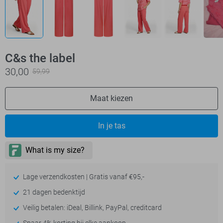
C&s the label
30,00
59,99
Maat kiezen
In je tas
Lage verzendkosten | Gratis vanaf €95,-
21 dagen bedenktijd
Veilig betalen: iDeal, Billink, PayPal, creditcard
Spaar 4% korting bij elke aankoop