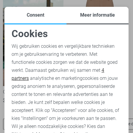
Consent
Meer informatie
Cookies
Noodzakelijke cookies
Wij gebruiken cookies en vergelijkbare technieken
om je gebruikservaring te verbeteren. Met
Personalisatie cookies
functionele cookies zorgen we dat de website goed
werkt. Daarnaast gebruiken wij samen met
4
Analytische cookies
partners
analytische en marketingcookies om jouw
-50%
-50%
Marketing cookies
gedrag anoniem te analyseren, gepersonaliseerde
C&S The Label Blouse
C&S The Label Broek
content te tonen en relevante advertenties aan te
30,00
59,99
25,00
49,99
bieden. Je kunt zelf bepalen welke cookies je
accepteert. Klik op "Accepteren" voor alle cookies, of
kies "Instellingen" om je voorkeuren aan te passen.
C&S The Label blouses
C&S The Label broeken
Jacqueline 
Wil je alleen noodzakelijke cookies? Kies dan