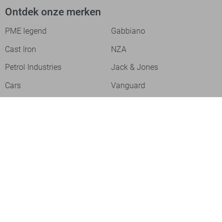
Ontdek onze merken
PME legend
Gabbiano
Cast Iron
NZA
Petrol Industries
Jack & Jones
Cars
Vanguard
Tommy Jeans
Ballin
Campbell
Only & Sons
Geisha
ONLY
Lofty Manner
Zoso
Ydence
Vero Moda
Refined Department
Garcia
Sisters Point
Red Button