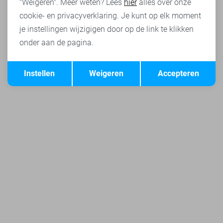
"Weigeren". Meer weten? Lees
hier
alles over onze
cookie- en privacyverklaring. Je kunt op elk moment
je instellingen wijzigigen door op de link te klikken
onder aan de pagina.
Opslaan
Terug
Instellen
Weigeren
Accepteren