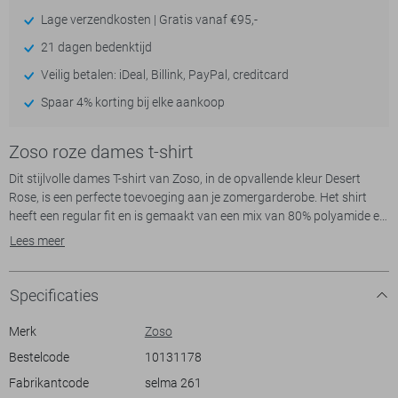
Lage verzendkosten | Gratis vanaf €95,-
21 dagen bedenktijd
Veilig betalen: iDeal, Billink, PayPal, creditcard
Spaar 4% korting bij elke aankoop
Zoso roze dames t-shirt
Dit stijlvolle dames T-shirt van Zoso, in de opvallende kleur Desert
Rose, is een perfecte toevoeging aan je zomergarderobe. Het shirt
heeft een regular fit en is gemaakt van een mix van 80% polyamide en
20% elastan, wat zorgt voor een lichte en comfortabele pasvorm. De
Lees meer
ronde hals en korte mouwen maken het een ideale keuze voor casual
zomerdagen. De voorzijde is gedecoreerd met een speelse tekstprint
die een trendy en sportieve uitstraling geeft.
Specificaties
Dit Zoso T-shirt combineert moeiteloos comfort met stijl, waardoor
het geschikt is voor diverse gelegenheden. Draag het met een jeans
Merk
Zoso
voor een relaxte look tijdens een dagje uit, of met een shorts voor een
Bestelcode
10131178
sportieve stijl op een zonnige middag. Dankzij het luchtige materiaal
Fabrikantcode
selma 261
blijf je ook op warme dagen koel en comfortabel. Het tijdloze ontwerp