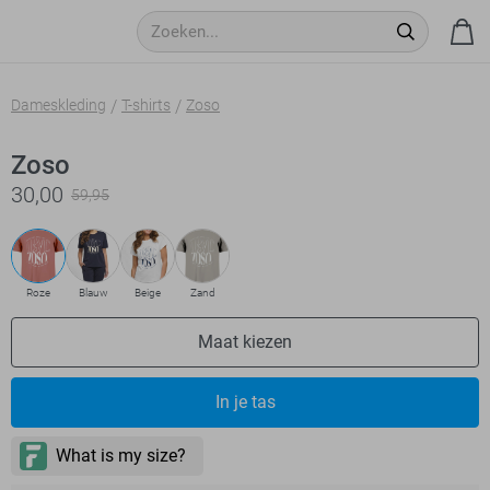
Dameskleding
T-shirts
Zoso
Zoso
30,00
59,95
Roze
Blauw
Beige
Zand
Maat kiezen
In je tas