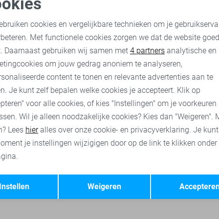
okies
oodzakelijke cookies
Personalisatie cookies
Zoso T-shirt
ebruiken cookies en vergelijkbare technieken om je gebruikserva
30,00
59,95
rbeteren. Met functionele cookies zorgen we dat de website goe
nalytische cookies
Marketing cookies
t. Daarnaast gebruiken wij samen met
4 partners
analytische en
etingcookies om jouw gedrag anoniem te analyseren,
o broeken
Zoso vesten
Jacqueline de Yong t-shirts
Only t-s
sonaliseerde content te tonen en relevante advertenties aan te
n. Je kunt zelf bepalen welke cookies je accepteert. Klik op
pteren" voor alle cookies, of kies "Instellingen" om je voorkeuren
ssen. Wil je alleen noodzakelijke cookies? Kies dan "Weigeren". 
n? Lees
hier
alles over onze cookie- en privacyverklaring. Je kun
oment je instellingen wijzigigen door op de link te klikken onder
gina.
Opslaan
Terug
Instellen
Weigeren
Acceptere