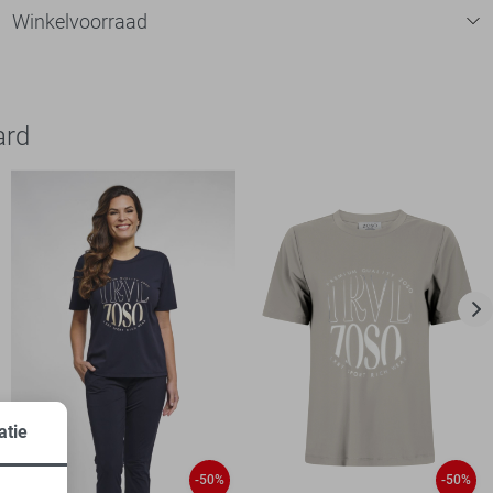
Winkelvoorraad
ard
atie
-50%
-50%