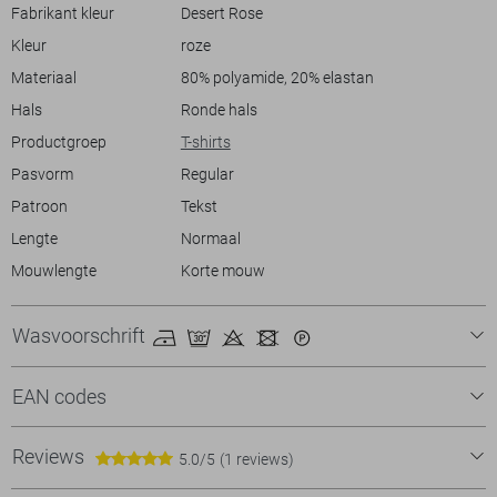
en de veelzijdige toepassing maken dit T-shirt tot een waardevolle
Fabrikant kleur
Desert Rose
aanvulling op je dagelijkse outfits.
Kleur
roze
Materiaal
80% polyamide, 20% elastan
Hals
Ronde hals
Productgroep
T-shirts
Pasvorm
Regular
Patroon
Tekst
Lengte
Normaal
Mouwlengte
Korte mouw
Wasvoorschrift
EAN codes
Reviews
5.0/5
(1 reviews)