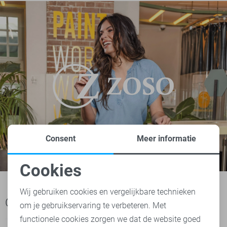
Consent
Meer informatie
Cookies
Noodzakelijke cookies
Wij gebruiken cookies en vergelijkbare technieken
Ook het bekijken waard
om je gebruikservaring te verbeteren. Met
Personalisatie cookies
functionele cookies zorgen we dat de website goed