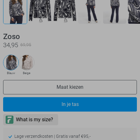
Zoso
34,95
69,95
Blauw
Beige
Maat kiezen
In je tas
Lage verzendkosten | Gratis vanaf €95,-