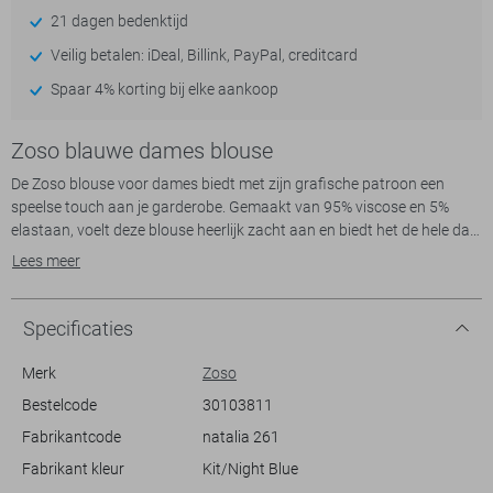
21 dagen bedenktijd
Veilig betalen: iDeal, Billink, PayPal, creditcard
Spaar 4% korting bij elke aankoop
Zoso blauwe dames blouse
De Zoso blouse voor dames biedt met zijn grafische patroon een
speelse touch aan je garderobe. Gemaakt van 95% viscose en 5%
elastaan, voelt deze blouse heerlijk zacht aan en biedt het de hele dag
door comfort. De regular fit en normale lengte zorgen voor een
Lees meer
ontspannen pasvorm, terwijl de lange mouwen en puntkraag een
klassieke uitstraling geven. De knoopsluiting geeft je de mogelijkheid
om je look helemaal af te maken zoals jij dat wilt.
Specificaties
Perfect voor zomerse dagen, is deze casual blouse ideaal te
Merk
Zoso
combineren met zowel een nette pantalon als een casual jeans. De
Bestelcode
30103811
opvallende blauw-witte print maakt het gemakkelijk om kleur toe te
Fabrikantcode
natalia 261
voegen aan je outfit, ideaal voor een dagje uit of een informele
werkomgeving. Of je nu een wandeling maakt in de stad of een relaxte
Fabrikant kleur
Kit/Night Blue
dag hebt, deze blouse van Zoso biedt een stijlvolle en comfortabele