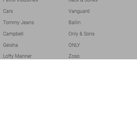
Cars
Vanguard
Tommy Jeans
Ballin
Campbell
Only & Sons
Geisha
ONLY
Lofty Manner
Zoso
Ydence
Vero Moda
Refined Department
Garcia
Sisters Point
Red Button
JDY
Fluresk
Harper & Yve
Object
Meld je aan voor onze nieuwsbrief