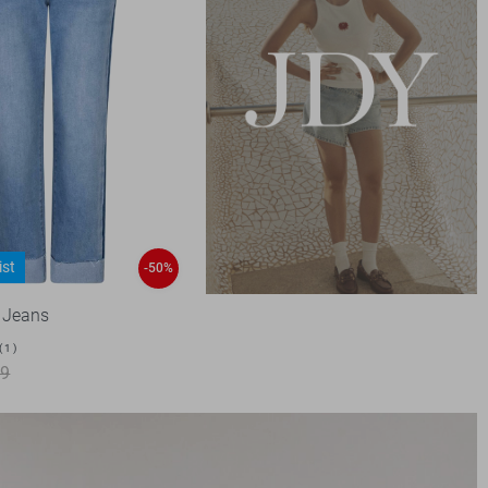
ist
-50%
 Jeans
1
99