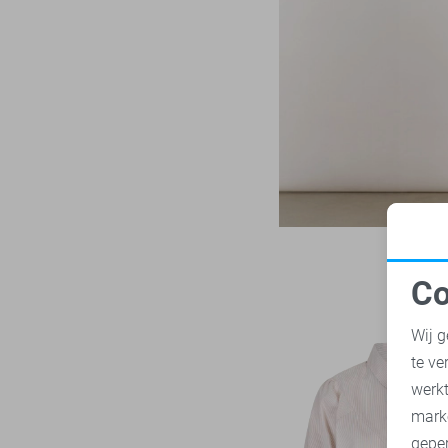
LTB
22
Zand
Mac
31
Zilver
Malelions
18
Zwart
Minus
14
NED
118
Noisy may
85
Nukus
45
Object
180
Only
1022
Co
Pieces
283
N
Presly & Sun
15
Wij g
Red Button
168
te ve
A
Refined Department
46
werk
Rino & Pelle
mark
46
geper
Sans
7