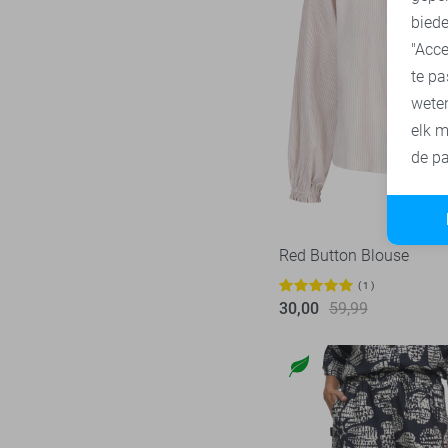
biede
SisterS point
271
"Acce
Studio Amaya
27
te pa
Superdry
3
wete
Tommy Jeans
78
elk m
Touch
de pa
23
TQ Amsterdam
43
Vero Moda
544
Vila
438
Red Button Blouse
Ydence
68
1
30,00
59,99
Zoso
232
Zusss
49