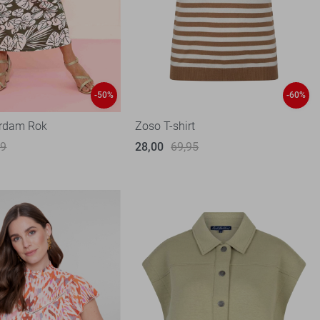
-50%
-60%
rdam Rok
Zoso T-shirt
99
28,00
69,95