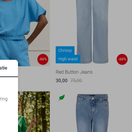
Chrissy
High waist
-60%
-60%
atie
r T-shirt
Red Button Jeans
95
30,00
75,00
ring
d