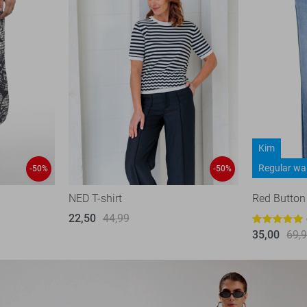
Kim
Regular wa
-50%
-50%
NED T-shirt
Red Button
22,50
44,99
35,00
69,