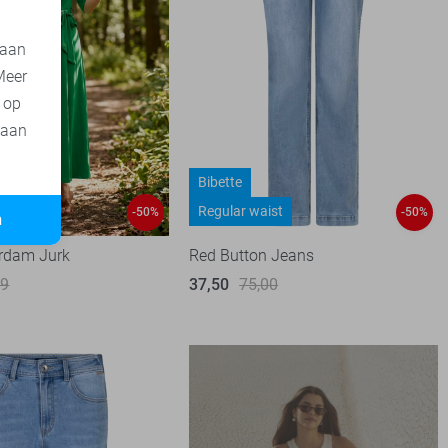
 aan
Meer
t op
 aan
Bibette
Regular waist
-50%
-50%
n
rdam Jurk
Red Button Jeans
99
37,50
75,00