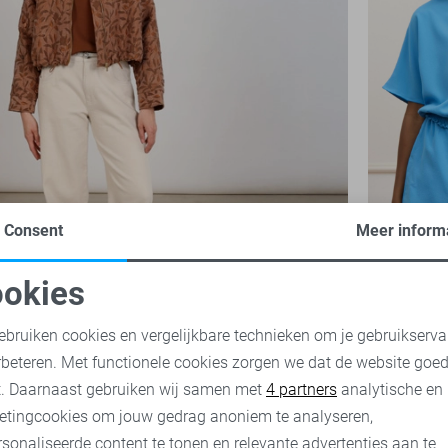
Consent
Meer inform
Lofty Manne
22,00
54,
okies
oodzakelijke cookies
Personalisatie cookies
ebruiken cookies en vergelijkbare technieken om je gebruikserva
rbeteren. Met functionele cookies zorgen we dat de website goe
nalytische cookies
Marketing cookies
t. Daarnaast gebruiken wij samen met
4 partners
analytische en
etingcookies om jouw gedrag anoniem te analyseren,
sonaliseerde content te tonen en relevante advertenties aan te