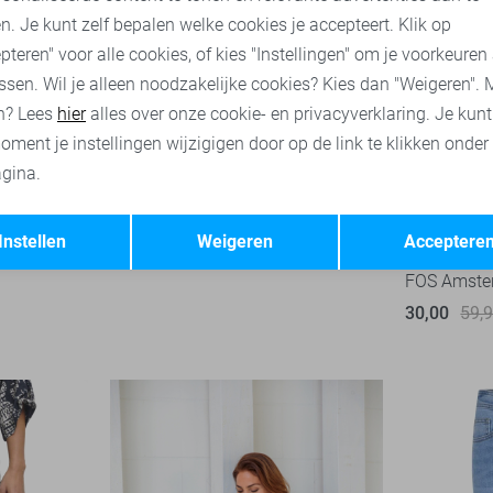
n. Je kunt zelf bepalen welke cookies je accepteert. Klik op
pteren" voor alle cookies, of kies "Instellingen" om je voorkeuren
ssen. Wil je alleen noodzakelijke cookies? Kies dan "Weigeren". 
n? Lees
hier
alles over onze cookie- en privacyverklaring. Je kun
oment je instellingen wijzigigen door op de link te klikken onder
gina.
Opslaan
Terug
-50%
Instellen
Weigeren
Acceptere
FOS Amste
30,00
59,