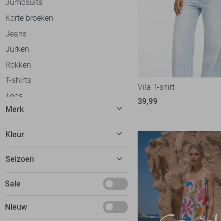
Jumpsuits
Korte broeken
Jeans
Jurken
Rokken
T-shirts
Vila T-shirt
Tops
39,99
Merk
Truien
Vesten
C&S The Label
57
Kleur
Gilets
Calvin Klein
31
Beige
Blazers
Seizoen
Cars
20
Blauw
Jassen
dfns
2
Basics
Sale
Bordeaux
Ondergoed
Donders
8
Deals
Bruin
Loungewear
Nieuw
EsQualo
52
Januari
Camel
Accessoires