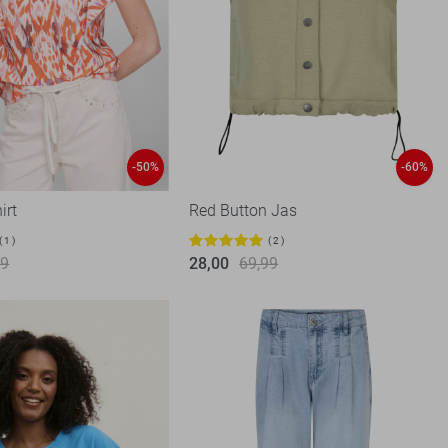
-50%
-60%
irt
Red Button Jas
1
2
99
28,00
69,99