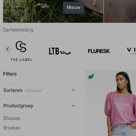
Nieuw
Dameskleding
Filters
Sorteren
Standaard
Standaard
Productgroep
€ laag-hoog
Blouses
€ hoog-laag
Broeken