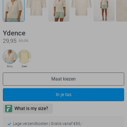
Ydence
29,95
59,95
Ecru
Geel
Maat kiezen
In je tas
Lage verzendkosten | Gratis vanaf €95,-