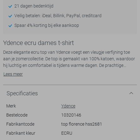
21 dagen bedenktijd
Veilig betalen: iDeal, Billink, PayPal, creditcard
Spaar 4% korting bij elke aankoop
Ydence ecru dames t-shirt
Deze elegante ecru top van Ydence voegt een vleugje verfijning toe
aan je zomercollectie. De top is gemaakt van 100% katoen, waardoor
hij luchtig en comfortabel is tijdens warme dagen. De prachtige
geborduurde bloemen en de V-hals zorgen voor een vrouwelijke
Lees meer
uitstraling. De korte mouwen met subtiele ruches geven een speelse
twist aan het ontwerp, terwijl de normale lengte een veelzijdigheid
biedt die perfect past bij verschillende stijlen.
Specificaties
Met zijn casual stijl is deze Ydence top een ideale keuze voor zowel
Merk
Ydence
dagelijkse uitstapjes als informele sociale evenementen. Draag hem
Bestelcode
10320146
met een basic jeans voor een relaxte look of combineer met een
Fabrikantcode
top florence hss2681
stijlvolle rok voor een avondje uit. De romantische details maken deze
top tot een bijzondere aanvulling op je garderobe, geschikt voor elke
Fabrikant kleur
ECRU
gelegenheid waarbij je er moeiteloos chic uit wilt zien.