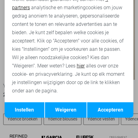
partners
analytische en marketingcookies om jouw
Marketing cookies
gedrag anoniem te analyseren, gepersonaliseerde
content te tonen en relevante advertenties aan te
bieden. Je kunt zelf bepalen welke cookies je
accepteert. Klik op "Accepteren" voor alle cookies, of
kies "Instellingen" om je voorkeuren aan te passen.
Wil je alleen noodzakelijke cookies? Kies dan
"Weigeren". Meer weten? Lees
hier
alles over onze
-50%
-50%
cookie- en privacyverklaring. Je kunt op elk moment
je instellingen wijzigigen door op de link te klikken
Ydence T-shirt
LolaLiza T-shirt
onder aan de pagina.
29,95
59,95
25,00
49,99
Opslaan
Terug
Instellen
Weigeren
Accepteren
Ydence broeken
Ydence blouses
Ydence vesten
Ydence