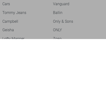
Cars
Vanguard
Tommy Jeans
Ballin
Campbell
Only & Sons
Geisha
ONLY
Lofty Manner
Zoso
Ydence
Vero Moda
Refined Department
Garcia
Sisters Point
Red Button
JDY
Fluresk
Harper & Yve
Object
Meld je aan voor onze nieuwsbrief
Meld je aan voor onze nieuwsbrief en profiteer als eerste van