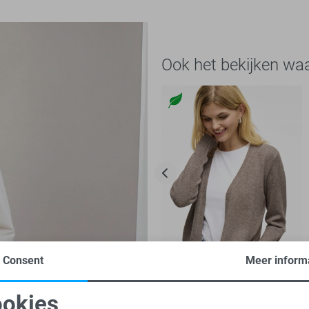
Ook het bekijken wa
Consent
Meer inform
-20%
okies