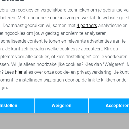
Vila Vest
oodzakelijke cookies
Personalisatie cookies
26,40
32,99
ebruiken cookies en vergelijkbare technieken om je gebruikserva
rbeteren. Met functionele cookies zorgen we dat de website goe
nalytische cookies
Marketing cookies
t. Daarnaast gebruiken wij samen met
4 partners
analytische en
ses
Vila t-shirts
Vila jassen
Vila broeken
Vila tops
etingcookies om jouw gedrag anoniem te analyseren,
sonaliseerde content te tonen en relevante advertenties aan te
n. Je kunt zelf bepalen welke cookies je accepteert. Klik op
pteren" voor alle cookies, of kies "Instellingen" om je voorkeuren
ssen. Wil je alleen noodzakelijke cookies? Kies dan "Weigeren". 
n? Lees
hier
alles over onze cookie- en privacyverklaring. Je kun
oment je instellingen wijzigigen door op de link te klikken onder
gina.
Opslaan
Terug
Instellen
Weigeren
Acceptere