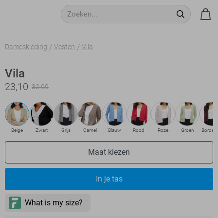
Dameskleding
Vesten
Vila
Vila
23,10
32,99
Beige
Zwart
Grijs
Camel
Blauw
Rood
Roze
Groen
Bordea
Maat kiezen
In je tas