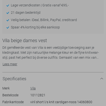
Lage verzendkosten | Gratis vanaf €95,-
21 dagen bedenktijd
Veilig betalen: iDeal, Billink, PayPal, creditcard
Spaar 4% korting bij elke aankoop
Vila beige dames vest
Dit gemêleerde vest van Vila is een veelzijdige toevoeging aan je
kledingkast. Met zijn natuurlijke melange kleur en de fijne knitwear-
stijl, past het perfect bij diverse outfits. Gemaakt van een mix van
viscose, nylon en polyester, biedt het vest een comfortabele en zachte
Lees meer
textuur. Dankzij de regular pasvorm en normale lengte is het een
eenvoudig te combineren item dat je casual of juist wat netter kunt
dragen.
Specificaties
Dit Vila vest heeft lange mouwen en een open voorkant, wat een
ontspannen en moeiteloze look creëert. Ideaal voor dagelijkse outfits,
Merk
Vila
of je nu een dagje op kantoor hebt of een casual weekenduitje plant.
Bestelcode
10112821
Draag het over een simpele blouse voor een subtiele, stijlvolle
Fabrikantcode
viril short l/s knit cardigan-noos 14060800
uitstraling, of combineer het met je favoriete jeans voor een