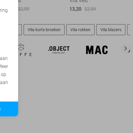
Vila Vest
Vila Vest
26,40
32,99
13,20
32,99
ring
d
Vila jurken
Vila korte broeken
Vila rokken
Vila blazers
 aan
Meer
t op
 aan
n