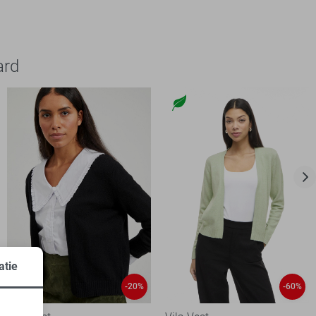
ard
atie
-20%
-60%