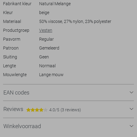
comfortabele look. Dit vest is een basisitem dat het hele jaar door
Fabrikant kleur
Natural Melange
goed van pas komt.
Kleur
beige
Materiaal
50% viscose, 27% nylon, 23% polyester
Productgroep
Vesten
Pasvorm
Regular
Patroon
Gemeleerd
Sluiting
Geen
Lengte
Normaal
Mouwlengte
Lange mouw
EAN codes
Reviews
4.0/5
(3 reviews)
Winkelvoorraad