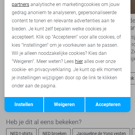
partners
analytische en marketingcookies om jouw
Marketing cookies
gedrag anoniem te analyseren, gepersonaliseerde
Boho Romance: de romantische
Basics: d
content te tonen en relevante advertenties aan te
modetrend die je dit seizoen
iedere ga
bieden. Je kunt zelf bepalen welke cookies je
overal ziet
accepteert. Klik op "Accepteren" voor alle cookies, of
Van luchtige jurken en broderie blouses tot
Basics zijn t
zachte kleuren en verfijnde details: de Boho
belangrijke r
kies "Instellingen" om je voorkeuren aan te passen.
Romance trend is niet meer weg te denken uit
garderobe. Z
Wil je alleen noodzakelijke cookies? Kies dan
het modebeeld. Ook...
onafhankelijk
"Weigeren". Meer weten? Lees
hier
alles over onze
cookie- en privacyverklaring. Je kunt op elk moment
je instellingen wijzigigen door op de link te klikken
Ontdek nu
Ontdek
onder aan de pagina.
Opslaan
Terug
Instellen
Weigeren
Accepteren
Heb je dit al eens bekeken?
NED t-shirts
NED broeken
Jacqueline de Yong vesten