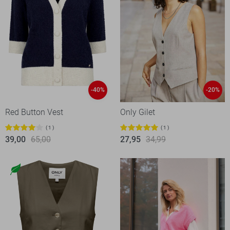
-40%
-20%
Red Button Vest
Only Gilet
1
1
39,00
65,00
27,95
34,99