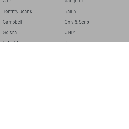
Cars
Vanguard
Tommy Jeans
Ballin
Campbell
Only & Sons
Geisha
ONLY
Lofty Manner
Zoso
Ydence
Vero Moda
Refined Department
Garcia
Sisters Point
Red Button
JDY
Fluresk
Harper & Yve
Object
Meld je aan voor onze nieuwsbrief
Meld je aan voor onze nieuwsbrief en profiteer als eerste van