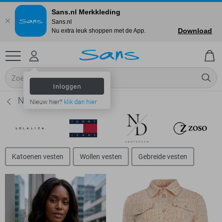
Sans.nl Merkkleding
Sans.nl
Download
Nu extra leuk shoppen met de App.
Inloggen
NED Vesten - Dames
Nieuw hier?
klik dan hier
Katoenen vesten
Wollen vesten
Gebreide vesten