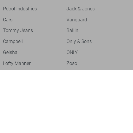
Petrol Industries
Jack & Jones
Cars
Vanguard
Tommy Jeans
Ballin
Campbell
Only & Sons
Geisha
ONLY
Lofty Manner
Zoso
Ydence
Vero Moda
Refined Department
Garcia
Sisters Point
Red Button
JDY
Fluresk
Harper & Yve
Object