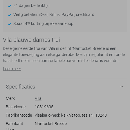
21 dagen bedenktijd
Veilig betalen: iDeal, Billink, PayPal, creditcard
Spaar 4% korting bij elke aankoop
Vila blauwe dames trui
Deze gemêleerde trui van Vila in de tint 'Nantucket Breeze' is een
elegante toevoeging aan elke garderobe. Met zijn regular fit en ronde
hals biedt de trui een comfortabele pasvorm die ideaal is voor de
lente. De delicate zigzagpatroon geeft een verfijnde uitstraling, terwijl
Lees meer
de lange mouwen voor een moderne touch zorgen. De lichte, luchtige
stof maakt de trui perfect voor zowel casual als semi-formele
gelegenheden.
Specificaties
Dankzij het veelzijdige ontwerp van deze Vila trui is het combineren
Merk
Vila
met verschillende stijlen een fluitje van een cent. Draag het op een
Bestelcode
10319605
nette pantalon voor een stijlvolle kantoorlook, of op je favoriete jeans
Fabrikantcode
visalsa o-neck l/s knit top/tes 14113248
voor een meer ontspannen uitstraling. Of je nu een dag op kantoor
hebt of een weekendbrunch met vrienden, deze trui biedt niet alleen
Fabrikant
Nantucket Breeze
comfort maar ook een vleugje klasse aan elke outfit.
kleur