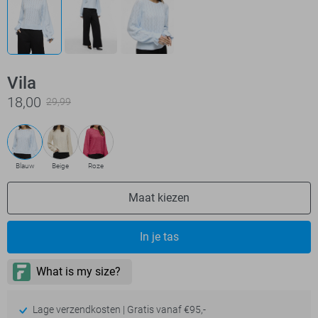
Vila
18,00
29,99
Blauw
Beige
Roze
Maat kiezen
In je tas
Lage verzendkosten | Gratis vanaf €95,-