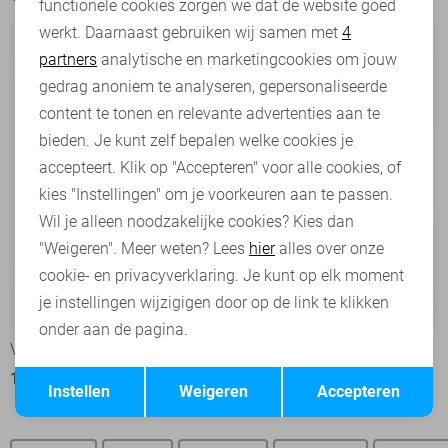
functionele cookies zorgen we dat de website goed
werkt. Daarnaast gebruiken wij samen met
4
Analytische cookies
partners
analytische en marketingcookies om jouw
Marketing cookies
gedrag anoniem te analyseren, gepersonaliseerde
content te tonen en relevante advertenties aan te
bieden. Je kunt zelf bepalen welke cookies je
accepteert. Klik op "Accepteren" voor alle cookies, of
kies "Instellingen" om je voorkeuren aan te passen.
Wil je alleen noodzakelijke cookies? Kies dan
"Weigeren". Meer weten? Lees
hier
alles over onze
cookie- en privacyverklaring. Je kunt op elk moment
je instellingen wijzigigen door op de link te klikken
-43%
-40%
onder aan de pagina.
Vila Trui
Vila Trui
Opslaan
Terug
17,00
29,99
18,00
29,99
Instellen
Weigeren
Accepteren