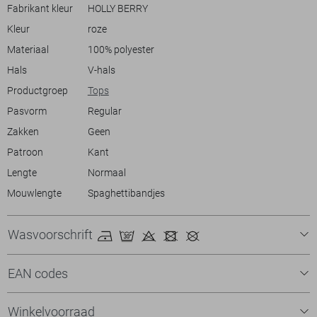
voor diverse gelegenheden. Of je nu een middag op een terras
Fabrikant kleur
HOLLY BERRY
doorbrengt of een avondwandeling maakt, deze top biedt comfort en
Kleur
roze
stijl in één.
Materiaal
100% polyester
Hals
V-hals
Productgroep
Tops
Pasvorm
Regular
Zakken
Geen
Patroon
Kant
Lengte
Normaal
Mouwlengte
Spaghettibandjes
Wasvoorschrift
EAN codes
Winkelvoorraad