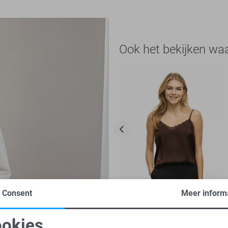
Ook het bekijken wa
Consent
Meer inform
-20%
okies