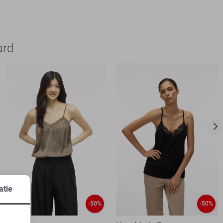
ard
atie
-50%
-50%