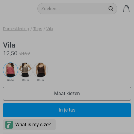
Dameskleding
Tops
Vila
Vila
12,50
24,99
Roze
Bruin
Bruin
Maat kiezen
In je tas