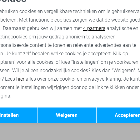
Vila Top
oodzakelijke cookies
Personalisatie cookies
19,95
24,99
ebruiken cookies en vergelijkbare technieken om je gebruikserva
rbeteren. Met functionele cookies zorgen we dat de website goe
nalytische cookies
Marketing cookies
t. Daarnaast gebruiken wij samen met
4 partners
analytische en
ses
Vila t-shirts
Vila jassen
Vila broeken
Vila tops
etingcookies om jouw gedrag anoniem te analyseren,
sonaliseerde content te tonen en relevante advertenties aan te
n. Je kunt zelf bepalen welke cookies je accepteert. Klik op
pteren" voor alle cookies, of kies "Instellingen" om je voorkeuren
ssen. Wil je alleen noodzakelijke cookies? Kies dan "Weigeren". 
n? Lees
hier
alles over onze cookie- en privacyverklaring. Je kun
oment je instellingen wijzigigen door op de link te klikken onder
gina.
Opslaan
Terug
Instellen
Weigeren
Acceptere