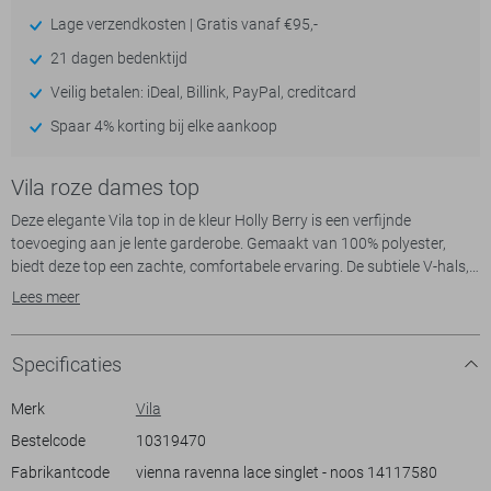
Lage verzendkosten | Gratis vanaf €95,-
21 dagen bedenktijd
Veilig betalen: iDeal, Billink, PayPal, creditcard
Spaar 4% korting bij elke aankoop
Vila roze dames top
Deze elegante Vila top in de kleur Holly Berry is een verfijnde
toevoeging aan je lente garderobe. Gemaakt van 100% polyester,
biedt deze top een zachte, comfortabele ervaring. De subtiele V-hals,
omlijst met delicaat kant, geeft een vrouwelijke touch die de aandacht
Lees meer
trekt. De spaghettibandjes zorgen voor een luchtig en licht gevoel,
ideaal voor warmer weer. De regular fit verzekert een flatterende
pasvorm die zich makkelijk aanpast aan verschillende lichaamstypes.
Specificaties
Dankzij zijn casual stijl is deze Vila top veelzijdig te combineren. Draag
Merk
Vila
het met een stijlvolle blazer voor een informele zakelijke bijeenkomst,
Bestelcode
10319470
of combineer het met een eenvoudige jeans voor een relaxed dagje
Fabrikantcode
vienna ravenna lace singlet - noos 14117580
uit. De normale lengte en subtiele kanten details maken het geschikt