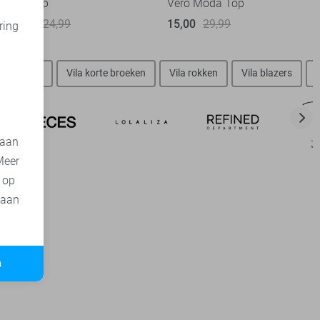
Vila Top
Vero Moda Top
12,50
24,99
15,00
29,99
ring
d
Vila jurken
Vila korte broeken
Vila rokken
Vila blazers
 aan
Meer
t op
 aan
n