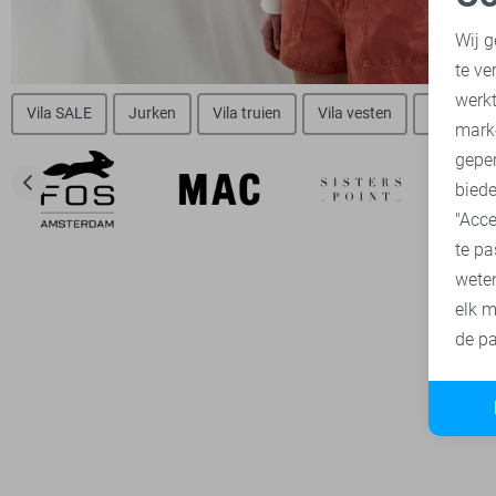
N
Wij g
te ve
A
werk
Vila SALE
Jurken
Vila truien
Vila vesten
Vila blou
mark
geper
biede
"Acce
te pa
wete
elk m
de pa