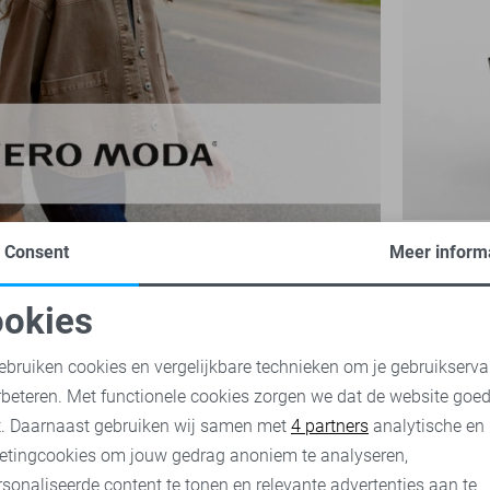
Vero Moda
Consent
Meer inform
34,99
okies
oodzakelijke cookies
Personalisatie cookies
ebruiken cookies en vergelijkbare technieken om je gebruikserva
rbeteren. Met functionele cookies zorgen we dat de website goe
nalytische cookies
Marketing cookies
t. Daarnaast gebruiken wij samen met
4 partners
analytische en
etingcookies om jouw gedrag anoniem te analyseren,
sonaliseerde content te tonen en relevante advertenties aan te