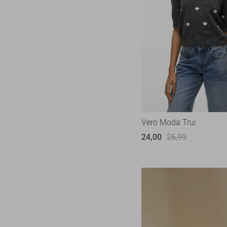
M/34
M/L
L
L/32
L/34
L/XL
XL
XL/32
Vero Moda Trui
XL/34
24,00
26,99
XXL
XXL/32
XXL/34