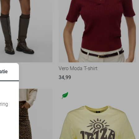
 Rok
Vero Moda T-shirt
atie
34,99
ring
d