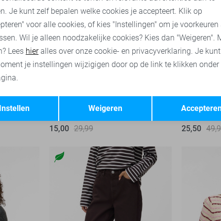
n. Je kunt zelf bepalen welke cookies je accepteert. Klik op
pteren" voor alle cookies, of kies "Instellingen" om je voorkeuren
ssen. Wil je alleen noodzakelijke cookies? Kies dan "Weigeren". 
n? Lees
hier
alles over onze cookie- en privacyverklaring. Je kun
oment je instellingen wijzigigen door op de link te klikken onder
gina.
Tessa
High waist
-20%
-50%
Opslaan
Terug
Instellen
Weigeren
Acceptere
Vero Moda T-shirt
Vero Moda
15,00
29,99
25,50
49,