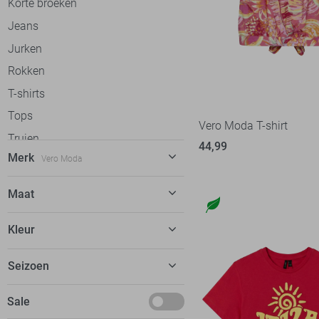
Korte broeken
Jeans
Jurken
Rokken
T-shirts
Tops
Vero Moda T-shirt
Truien
44,99
Merk
Vero Moda
Vesten
Gilets
C&S The Label
57
Maat
Blazers
Calvin Klein
31
26/30
Jassen
Kleur
Cars
20
26/32
Ondergoed
dfns
2
Beige
Seizoen
26/34
Accessoires
Donders
8
Blauw
27/30
Basics
Sale
EsQualo
52
Bordeaux
27/32