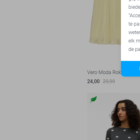
40/34
biede
SisterS point
274
42
"Acce
Studio Amaya
28
te pa
42/34
Superdry
3
wete
44
Tommy Jeans
79
elk m
XS
Touch
de pa
23
XS/32
TQ Amsterdam
43
XS/34
Vero Moda
540
Vero Moda Rok
XS/S
Vila
439
24,00
29,99
S
Ydence
69
S/32
Zoso
232
S/34
Zusss
49
S/M
M
M/32