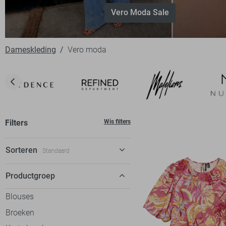
Vero Moda Sale
Dameskleding
Vero moda
Filters
Wis filters
Sorteren
Standaard
Standaard
Productgroep
€ laag-hoog
Blouses
€ hoog-laag
Broeken