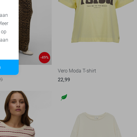
 aan
Meer
t op
 aan
-49%
n
 Jeans
Vero Moda T-shirt
99
22,99