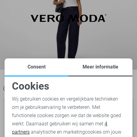
Consent
Meer informatie
Cookies
Ook het bekijken waard
Noodzakelijke cookies
Wij gebruiken cookies en vergelijkbare technieken
om je gebruikservaring te verbeteren. Met
Personalisatie cookies
functionele cookies zorgen we dat de website goed
werkt. Daarnaast gebruiken wij samen met
4
Analytische cookies
partners
analytische en marketingcookies om jouw