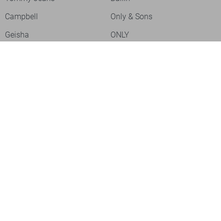
Campbell
Only & Sons
Geisha
ONLY
Lofty Manner
Zoso
Ydence
Vero Moda
Refined Department
Garcia
Sisters Point
Red Button
JDY
Fluresk
Harper & Yve
Object
Meld je aan voor onze nieuwsbrief
Meld je aan voor onze nieuwsbrief en profiteer als eerste van
acties!