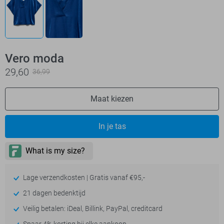
Vero moda
29,60
36,99
Maat kiezen
In je tas
Lage verzendkosten | Gratis vanaf €95,-
21 dagen bedenktijd
Veilig betalen: iDeal, Billink, PayPal, creditcard
Spaar 4% korting bij elke aankoop