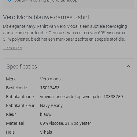
Vero Moda blauwe dames t-shirt
Dit elegante navy T-shirt van Vero Moda is een subtiele toevoeging
aan je zomergarderobe. Gemaakt van een mix van 69% viscose en
31% polyester, biedt het een merkbaar zachte en soepele stof die
comfortabel aanvoelt op de huid. De glanzende afwerking geeft een
Lees meer
verfijnde uitstraling, terwijl de losse regular fit voor een luchtige
pasvorm zorgt. De V-hals en korte mouwen maken dit T-shirt ideaal
voor warme dagen, waardoor het een veelzijdige keuze is voor je
Specificaties
casual collectie.
Of je nu een dagje gaat shoppen of gezellig gaat lunchen met
Merk
Vero moda
vrienden, dit Vero Moda T-shirt past perfect bij elke informele
Bestelcode
15013453
gelegenheid. De normale lengte biedt een niet te overdadige look die
Fabrikantcode
vmvina josse wide top wvn ga lcs 10333759
mooi gecombineerd kan worden met een jeans of rok. Met zijn
modieuze glans is het gemakkelijk te stijlen voor een zomerse avond
Fabrikant kleur
Navy Peony
uit, en biedt het een verfijnde twist aan alledaagse outfits. Deze
Kleur
blauw
duurzame keuze voegt zonder moeite een vleugje klasse toe aan jouw
outfit.
Materiaal
69% viscose, 31% polyester
Hals
V-hals