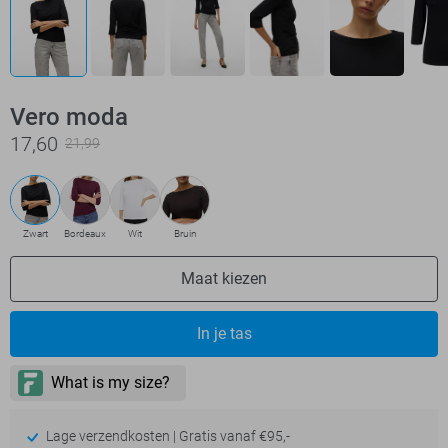
Vero moda
17,60
21,99
Zwart
Bordeaux
Wit
Bruin
Maat kiezen
In je tas
Lage verzendkosten | Gratis vanaf €95,-