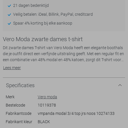
21 dagen bedenktijd
Veilig betalen: iDeal, Billink, PayPal, creditcard
Spaar 4% korting bij elke aankoop
Vero Moda zwarte dames t-shirt
Dit zwarte dames T-shirt van Vero Moda heeft een elegante boothals
die je outfit direct een verfijnde uitstraling geeft. Met een regular fit en
een combinatie van 48% modal en 48% katoen, zorgt dit T-shirt voor
een heerlijk zacht draagcomfort. De 3/4 mouwen geven het een
Lees meer
moderne twist en maken het ideaal voor de zomer.
Dit Vero Moda T-shirt is perfect voor een casual look, maar kan net zo
Specificaties
goed gecombineerd worden met een nette rok of broek voor een meer
geklede gelegenheid. De normale lengte zorgt ervoor dat je het
Merk
Vero moda
gemakkelijk in of over je broek kunt dragen, afhankelijk van de look die
Bestelcode
10119378
je wilt creëren. Een veelzijdig stuk dat je moeiteloos van een
Fabrikantcode
vmpanda modal 3/4 top jrs noos 10274133
ontspannen dag in het park naar een diner in de avond begeleidt.
Voeg deze duurzame basic toe aan je garderobe voor comfort en stijl
Fabrikant kleur
BLACK
in één.