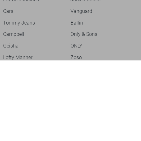
Cars
Vanguard
Tommy Jeans
Ballin
Campbell
Only & Sons
Geisha
ONLY
Lofty Manner
Zoso
Ydence
Vero Moda
Refined Department
Garcia
Sisters Point
Red Button
JDY
Fluresk
Harper & Yve
Object
Meld je aan voor onze nieuwsbrief