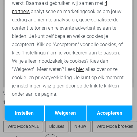
werkt. Daarnaast gebruiken wij samen met
4
Analytische cookies
partners
analytische en marketingcookies om jouw
Marketing cookies
gedrag anoniem te analyseren, gepersonaliseerde
content te tonen en relevante advertenties aan te
bieden. Je kunt zelf bepalen welke cookies je
accepteert. Klik op "Accepteren" voor alle cookies, of
kies "Instellingen" om je voorkeuren aan te passen.
Wil je alleen noodzakelijke cookies? Kies dan
"Weigeren". Meer weten? Lees
hier
alles over onze
cookie- en privacyverklaring. Je kunt op elk moment
-20%
-20%
je instellingen wijzigigen door op de link te klikken
Vero Moda T-shirt
Vero Moda T-shirt
onder aan de pagina.
17,60
21,99
17,60
21,99
Opslaan
Terug
Instellen
Weigeren
Accepteren
Vero Moda SALE
Blouses
Nieuw
Vero Moda broeken