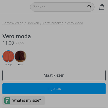
Dameskleding
Broeken
Korte broeken
Vero Moda
Vero moda
11,00
21,99
Oranje
Bruin
Maat kiezen
In je tas