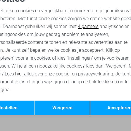
Vero Moda Korte broek
oodzakelijke cookies
Personalisatie cookies
11,00
21,99
ebruiken cookies en vergelijkbare technieken om je gebruikserva
rbeteren. Met functionele cookies zorgen we dat de website goe
nalytische cookies
Marketing cookies
t. Daarnaast gebruiken wij samen met
4 partners
analytische en
Vero Moda t-shirts
Vero Moda tops
Vero Moda truien
V
etingcookies om jouw gedrag anoniem te analyseren,
sonaliseerde content te tonen en relevante advertenties aan te
n. Je kunt zelf bepalen welke cookies je accepteert. Klik op
pteren" voor alle cookies, of kies "Instellingen" om je voorkeuren
ssen. Wil je alleen noodzakelijke cookies? Kies dan "Weigeren". 
n? Lees
hier
alles over onze cookie- en privacyverklaring. Je kun
oment je instellingen wijzigigen door op de link te klikken onder
gina.
Opslaan
Terug
Instellen
Weigeren
Acceptere