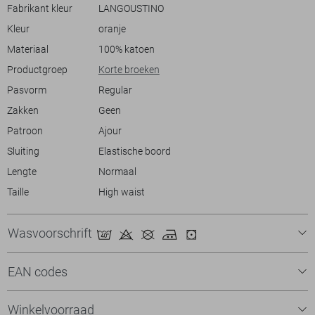
een veelzijdige keuze die zowel comfort als stijl biedt.
Fabrikant kleur
LANGOUSTINO
Kleur
oranje
Materiaal
100% katoen
Productgroep
Korte broeken
Pasvorm
Regular
Zakken
Geen
Patroon
Ajour
Sluiting
Elastische boord
Lengte
Normaal
Taille
High waist
Wasvoorschrift
EAN codes
Winkelvoorraad