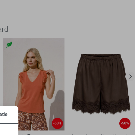
ard
atie
-50%
-50%