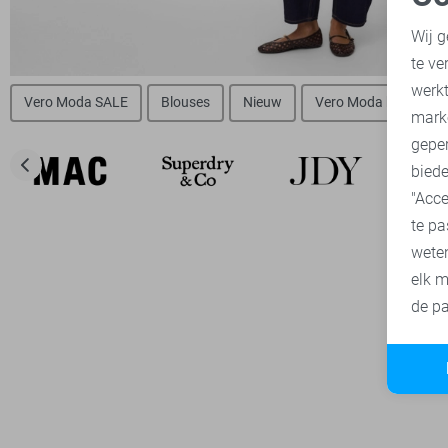
N
Wij g
te ve
A
werk
Vero Moda SALE
Blouses
Nieuw
Vero Moda broeken
mark
geper
biede
"Acce
te pa
wete
elk m
de pa