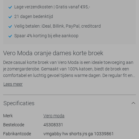
Lage verzendkosten | Gratis vanaf €95,-
21 dagen bedenktijd
Veilig betalen: iDeal, Billink, PayPal, creditcard
Spaar 4% korting bij elke aankoop
Vero Moda oranje dames korte broek
Deze casual korte broek van Vero Moda is een ideale toevoeging aan
je zomergarderobe. Gemaakt van 100% katoen, biedt de broek een
comfortabel en luchtig gevoel tijdens warme dagen. De regular fit en
de elastische boord zorgen voor een relaxte pasvorm, waardoor het
Lees meer
kledingstuk prettig aanvoelt ongeacht de activiteit. Het ajourpatroon
onderaan voegt een speelse en stijlvolle touch toe, ideaal voor een
dagje naar het strand of een ontspannen wandeling in het park.
Specificaties
De oranje kleur van de broek straalt een zomerse vibe uit en kan
gemakkelijk worden gecombineerd met diverse tops en accessoires.
Merk
Vero moda
Met de high waist snit creëer je moeiteloos een modieuze look die
Bestelcode
45308331
flatterend is voor verschillende lichaamstypes. Of je nu naar een
Fabrikantcode
vmgabby hw shorts jrs ga 10339861
barbecue gaat of een dagje in de stad doorbrengt, deze korte broek is