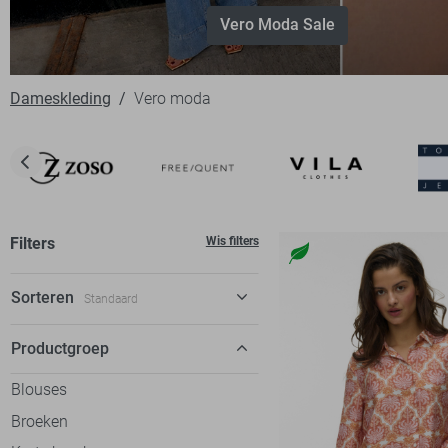
Vero Moda Sale
Dameskleding
Vero moda
Filters
Wis filters
Sorteren
Standaard
Standaard
Productgroep
€ laag-hoog
Blouses
€ hoog-laag
Broeken