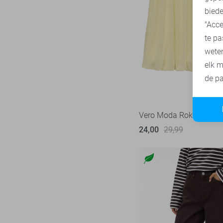
40/34
biede
SisterS point
272
42
"Acce
Studio Amaya
27
te pa
42/34
Superdry
3
wete
44
Tommy Jeans
78
elk m
XS
Touch
de pa
23
XS/32
TQ Amsterdam
43
XS/34
Vero Moda
530
Vero Moda Rok
XS/S
Vila
439
24,00
29,99
S
Ydence
68
S/32
Zoso
232
S/34
Zusss
48
S/M
M
M/32