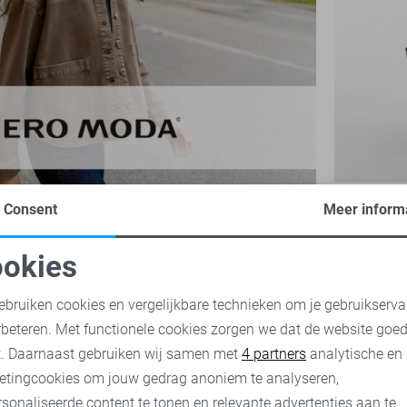
Vero Moda
Consent
Meer inform
34,99
okies
oodzakelijke cookies
Personalisatie cookies
ebruiken cookies en vergelijkbare technieken om je gebruikserva
rbeteren. Met functionele cookies zorgen we dat de website goe
nalytische cookies
Marketing cookies
t. Daarnaast gebruiken wij samen met
4 partners
analytische en
etingcookies om jouw gedrag anoniem te analyseren,
sonaliseerde content te tonen en relevante advertenties aan te