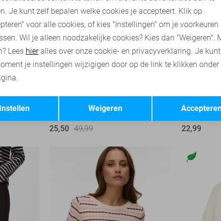
n. Je kunt zelf bepalen welke cookies je accepteert. Klik op
pteren" voor alle cookies, of kies "Instellingen" om je voorkeuren
ssen. Wil je alleen noodzakelijke cookies? Kies dan "Weigeren". 
n? Lees
hier
alles over onze cookie- en privacyverklaring. Je kun
oment je instellingen wijzigigen door op de link te klikken onder
gina.
Tessa
High waist
-20%
-49%
Opslaan
Terug
Instellen
Weigeren
Acceptere
Vero Moda Jeans
Vero Moda 
25,50
49,99
22,99