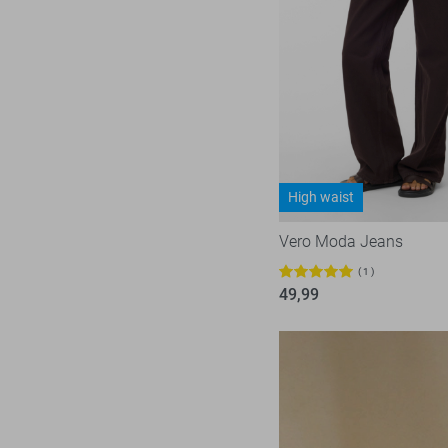
M/34
M/L
L
L/32
L/34
L/XL
High waist
XL
XL/32
Vero Moda Jeans
XL/34
1
49,99
XXL
XXL/32
XXL/34