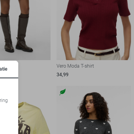
 Rok
Vero Moda T-shirt
atie
34,99
ring
d