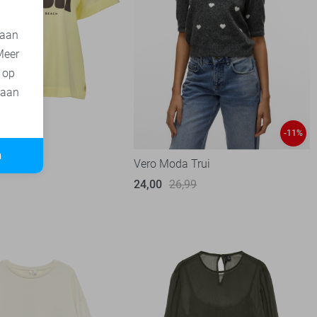
 aan
Meer
t op
 aan
-11%
n
T-shirt
Vero Moda Trui
24,00
26,99