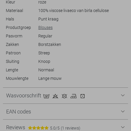
Kleur
roze
het materiaal en de verfijnde afwerking je overtuigen van de kwaliteit
en het comfort die je van Vero Moda mag verwachten.
Materiaal
100% viscose livaeco van birla cellulose
Hals
Punt kraag
Productgroep
Blouses
Pasvorm
Regular
Zakken
Borstzakken
Patroon
Streep
Sluiting
Knoop
Lengte
Normaal
Mouwlengte
Lange mouw
Wasvoorschrift
EAN codes
Reviews
5.0/5
(1 reviews)