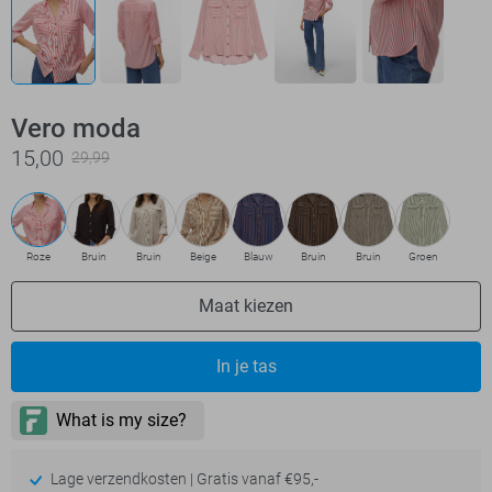
Vero moda
15,00
29,99
Roze
Bruin
Bruin
Beige
Blauw
Bruin
Bruin
Groen
Maat kiezen
In je tas
Lage verzendkosten | Gratis vanaf €95,-