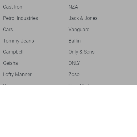
Cast Iron
NZA
Petrol Industries
Jack & Jones
Cars
Vanguard
Tommy Jeans
Ballin
Campbell
Only & Sons
Geisha
ONLY
Lofty Manner
Zoso
Ydence
Vero Moda
Refined Department
Garcia
Sisters Point
Red Button
JDY
Fluresk
Harper & Yve
Object