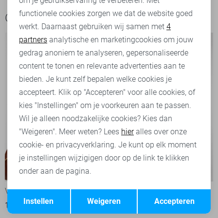
om je gebruikservaring te verbeteren. Met
Personalisatie cookies
functionele cookies zorgen we dat de website goed
Ook het bekijken waard
werkt. Daarnaast gebruiken wij samen met
4
Analytische cookies
partners
analytische en marketingcookies om jouw
Marketing cookies
gedrag anoniem te analyseren, gepersonaliseerde
content te tonen en relevante advertenties aan te
bieden. Je kunt zelf bepalen welke cookies je
accepteert. Klik op "Accepteren" voor alle cookies, of
kies "Instellingen" om je voorkeuren aan te passen.
Wil je alleen noodzakelijke cookies? Kies dan
"Weigeren". Meer weten? Lees
hier
alles over onze
cookie- en privacyverklaring. Je kunt op elk moment
je instellingen wijzigigen door op de link te klikken
onder aan de pagina.
-50%
-20%
Vero Moda Blouse
Vero Moda Blouse
Opslaan
Terug
Instellen
Weigeren
Accepteren
15,00
29,99
23,95
29,99