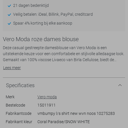
21 dagen bedenktijd
Veilig betalen: iDeal, Billink, PayPal, creditcard
Spaar 4% korting bij elke aankoop
Vero Moda roze dames blouse
Deze casual gestreepte damesblouse van Vero Moda is een
uitstekende keuze voor een comfortabele en stijlvolle alledaagse look.
Gemaakt van 100% viscose Livaeco van Birla Cellulose, biedt de
blouse een zachte touch en ademend comfort, ideaal voor de lente.
Lees meer
De regular fit benadrukt een relaxte pasvorm terwijl de lange mouwen
en de klassieke puntkraag een tijdloze uitstraling geven. De blouse is
voorzien van handige borstzakken, die een subtiele, speelse twist
Specificaties
toevoegen aan het ontwerp.
Merk
Vero moda
De opvallende rood-witte strepen maken deze blouse een veelzijdige
Bestelcode
15011911
aanwinst in je garderobe. De traditionele knoopsluiting en de normale
Fabrikantcode
vmbumpy l/s shirt new wvn noos 10275283
lengte zorgen ervoor dat je deze blouse eenvoudig kunt combineren
met zowel jeans als een nette rok. Perfect voor casual settings zoals
Fabrikant kleur
Coral Paradise/SNOW WHITE
een dagje uit of een informele kantoordag. Laat de duurzaamheid van