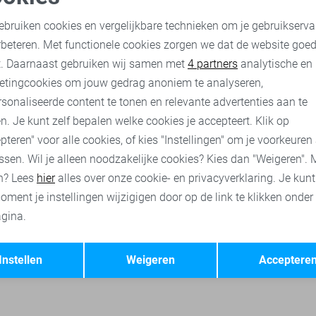
State of Art Korte broek
oodzakelijke cookies
Personalisatie cookies
69,95
99,95
ebruiken cookies en vergelijkbare technieken om je gebruikserva
rbeteren. Met functionele cookies zorgen we dat de website goe
nalytische cookies
Marketing cookies
t. Daarnaast gebruiken wij samen met
4 partners
analytische en
State of Art broeken
State of Art korte broeken
State of Art 
etingcookies om jouw gedrag anoniem te analyseren,
sonaliseerde content te tonen en relevante advertenties aan te
n. Je kunt zelf bepalen welke cookies je accepteert. Klik op
pteren" voor alle cookies, of kies "Instellingen" om je voorkeuren
ssen. Wil je alleen noodzakelijke cookies? Kies dan "Weigeren". 
n? Lees
hier
alles over onze cookie- en privacyverklaring. Je kun
oment je instellingen wijzigigen door op de link te klikken onder
gina.
Opslaan
Terug
Instellen
Weigeren
Acceptere