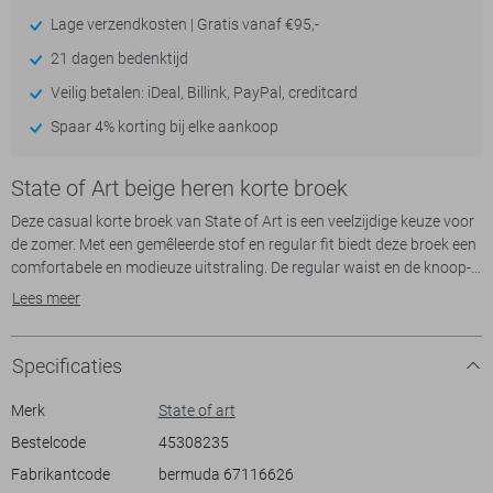
Lage verzendkosten | Gratis vanaf €95,-
21 dagen bedenktijd
Veilig betalen: iDeal, Billink, PayPal, creditcard
Spaar 4% korting bij elke aankoop
State of Art beige heren korte broek
Deze casual korte broek van State of Art is een veelzijdige keuze voor
de zomer. Met een gemêleerde stof en regular fit biedt deze broek een
comfortabele en modieuze uitstraling. De regular waist en de knoop-
ritssluiting zorgen voor een klassieke pasvorm, terwijl de steekzakken
Lees meer
praktisch bijdragen aan het ontwerp. Ideaal voor ontspannen dagen
aan het strand of een informele lunch met vrienden, deze korte broek
combineert moeiteloos stijl en functionaliteit.
Specificaties
De neutrale kleur maakt het eenvoudig te combineren met diverse
Merk
State of art
bovenstukken, van een casual T-shirt tot een smart-casual overhemd.
Bestelcode
45308235
De normale lengte en regular waist zorgen voor een tijdloze look die
Fabrikantcode
bermuda 67116626
geschikt is voor allerlei gelegenheden. Deze State of Art korte broek is