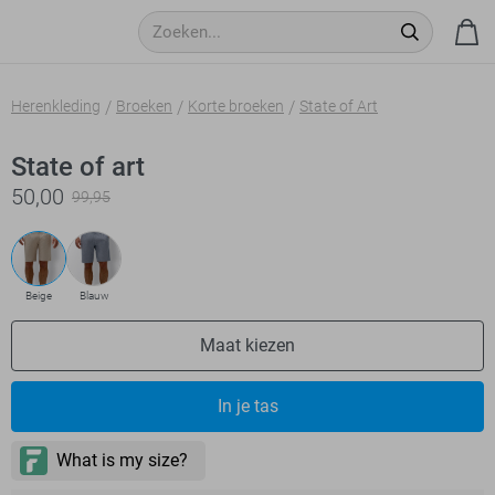
Herenkleding
Broeken
Korte broeken
State of Art
State of art
50,00
99,95
Beige
Blauw
Maat kiezen
- levertijd 2-5 dagen
In je tas