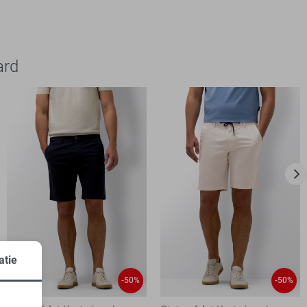
ard
atie
-50%
-50%