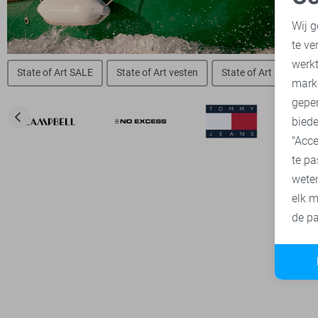
N
Wij g
te ve
A
werk
State of Art SALE
State of Art vesten
State of Art polo`s
mark
geper
biede
"Acce
te pa
wete
elk m
de pa