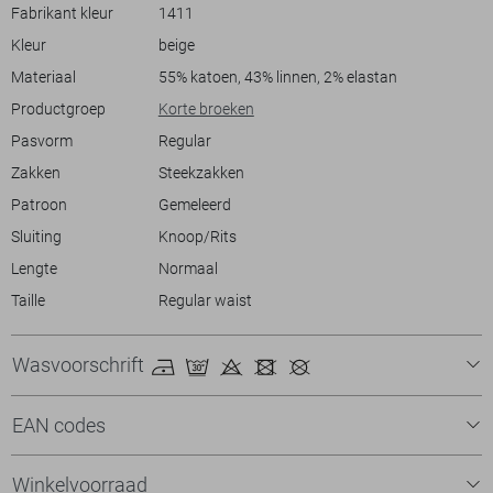
perfect voor heren die in stijl willen genieten van warmere dagen,
Fabrikant kleur
1411
zonder in te boeten op comfort en draagbaarheid. Voeg deze must-
Kleur
beige
have aan je zomergarderobe toe en je bent klaar voor elk evenement.
Materiaal
55% katoen, 43% linnen, 2% elastan
Productgroep
Korte broeken
Pasvorm
Regular
Zakken
Steekzakken
Patroon
Gemeleerd
Sluiting
Knoop/Rits
Lengte
Normaal
Taille
Regular waist
Wasvoorschrift
EAN codes
Winkelvoorraad