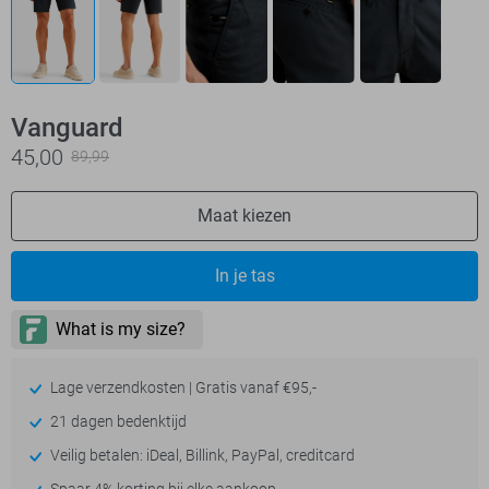
Vanguard
45,00
89,99
Maat kiezen
In je tas
Lage verzendkosten | Gratis vanaf €95,-
21 dagen bedenktijd
Veilig betalen: iDeal, Billink, PayPal, creditcard
Spaar 4% korting bij elke aankoop