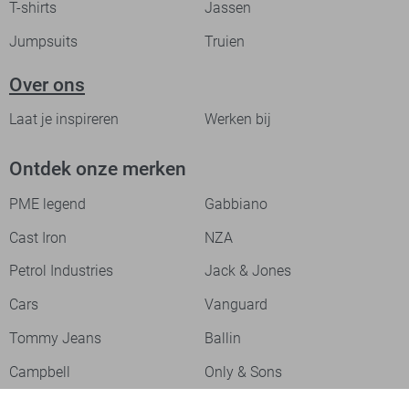
T-shirts
Jassen
Jumpsuits
Truien
Over ons
Laat je inspireren
Werken bij
Ontdek onze merken
PME legend
Gabbiano
Cast Iron
NZA
Petrol Industries
Jack & Jones
Cars
Vanguard
Tommy Jeans
Ballin
Campbell
Only & Sons
Geisha
ONLY