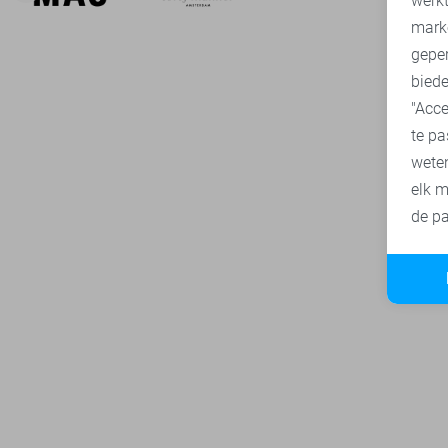
werk
mark
geper
biede
"Acce
te pa
wete
elk m
de pa