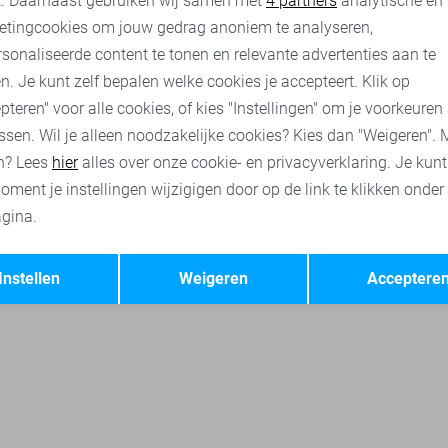
t. Daarnaast gebruiken wij samen met
4 partners
analytische en
etingcookies om jouw gedrag anoniem te analyseren,
sonaliseerde content te tonen en relevante advertenties aan te
n. Je kunt zelf bepalen welke cookies je accepteert. Klik op
pteren" voor alle cookies, of kies "Instellingen" om je voorkeuren
ssen. Wil je alleen noodzakelijke cookies? Kies dan "Weigeren". 
n? Lees
hier
alles over onze cookie- en privacyverklaring. Je kun
oment je instellingen wijzigigen door op de link te klikken onder
gina.
Opslaan
Terug
Instellen
Weigeren
Acceptere