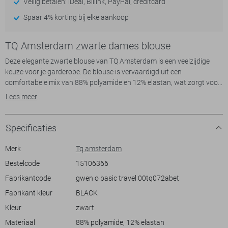
Veilig betalen: iDeal, Billink, PayPal, creditcard
Spaar 4% korting bij elke aankoop
TQ Amsterdam zwarte dames blouse
Deze elegante zwarte blouse van TQ Amsterdam is een veelzijdige
keuze voor je garderobe. De blouse is vervaardigd uit een
comfortabele mix van 88% polyamide en 12% elastan, wat zorgt voor
een soepele pasvorm en een aangenaam draagcomfort. Met een
Lees meer
klassieke puntkraag en een knoopsluiting biedt deze blouse een
tijdloze uitstraling. De lange mouwen en het rechte silhouet maken dit
kledingstuk geschikt voor zowel casual als formelere gelegenheden.
Specificaties
De subtiele zwarte kleur van deze blouse maakt het makkelijk om te
Merk
Tq amsterdam
combineren met andere kledingstukken. Draag het bijvoorbeeld met
Bestelcode
15106366
een jeans voor een ontspannen look, of combineer het met een rok
Fabrikantcode
gwen o basic travel 00tq072abet
voor een meer zakelijke outfit. De twee borstzakken voegen een
stijlvol detail toe, terwijl de normale lengte zorgt voor een
Fabrikant kleur
BLACK
comfortabele pasvorm. Of je nu naar kantoor gaat of een avondje uit
Kleur
zwart
plant, deze blouse is een betrouwbare keuze voor elke gelegenheid.
Materiaal
88% polyamide, 12% elastan