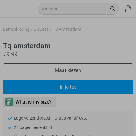
Dameskleding
Blouses
TQ Amsterdam
Tq amsterdam
79,99
Maat kiezen
In je tas
Lage verzendkosten | Gratis vanaf €95,-
21 dagen bedenktijd