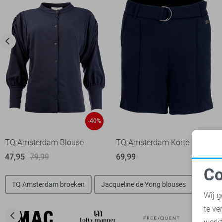
-40%
TQ Amsterdam Blouse
TQ Amsterdam Korte broek
47,95
79,99
69,99
Co
N
TQ Amsterdam broeken
Jacqueline de Yong blouses
Only b
Wij g
te ve
A