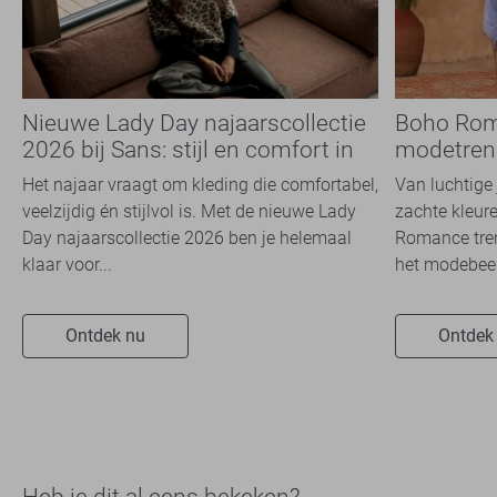
Nieuwe Lady Day najaarscollectie
Boho Rom
2026 bij Sans: stijl en comfort in
modetrend
travelkwaliteit
overal zie
Het najaar vraagt om kleding die comfortabel,
Van luchtige 
veelzijdig én stijlvol is. Met de nieuwe Lady
zachte kleure
Day najaarscollectie 2026 ben je helemaal
Romance tren
klaar voor...
het modebeel
Ontdek nu
Ontdek
Heb je dit al eens bekeken?