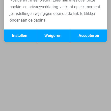
"Weigeren". Meer weten? Lees
hier
alles over onze
cookie- en privacyverklaring. Je kunt op elk moment
je instellingen wijzigigen door op de link te klikken
onder aan de pagina.
Opslaan
Terug
Instellen
Weigeren
Accepteren