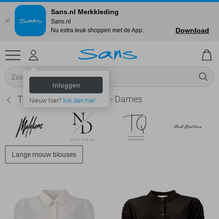
Sans.nl Merkkleding
Sans.nl
Download
Nu extra leuk shoppen met de App.
Inloggen
TQ Amsterdam Blouses - Dames
Nieuw hier?
klik dan hier
Lange mouw blouses