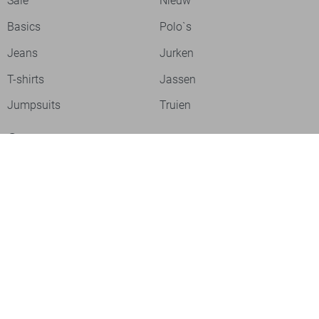
Sale
Nieuw
Basics
Polo`s
Jeans
Jurken
T-shirts
Jassen
Jumpsuits
Truien
Over ons
Laat je inspireren
Werken bij
Ontdek onze merken
PME legend
Gabbiano
Cast Iron
NZA
Petrol Industries
Jack & Jones
Cars
Vanguard