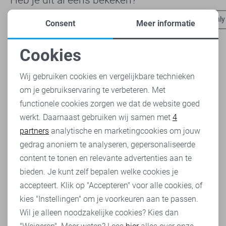
TQ Amsterdam broeken
Jacqueline de Yong blouses
Only
Consent
Meer informatie
Cookies
Noodzakelijke cookies
Wij gebruiken cookies en vergelijkbare technieken
om je gebruikservaring te verbeteren. Met
Personalisatie cookies
functionele cookies zorgen we dat de website goed
werkt. Daarnaast gebruiken wij samen met
4
Analytische cookies
partners
analytische en marketingcookies om jouw
Marketing cookies
gedrag anoniem te analyseren, gepersonaliseerde
content te tonen en relevante advertenties aan te
bieden. Je kunt zelf bepalen welke cookies je
accepteert. Klik op "Accepteren" voor alle cookies, of
kies "Instellingen" om je voorkeuren aan te passen.
Wil je alleen noodzakelijke cookies? Kies dan