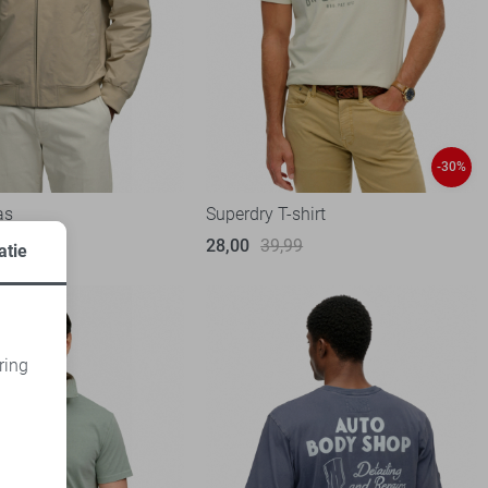
-30%
as
Superdry T-shirt
28,00
39,99
atie
ring
d