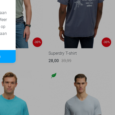
 aan
Meer
t op
 aan
-30%
-30%
olo
Superdry T-shirt
n
99
28,00
39,99