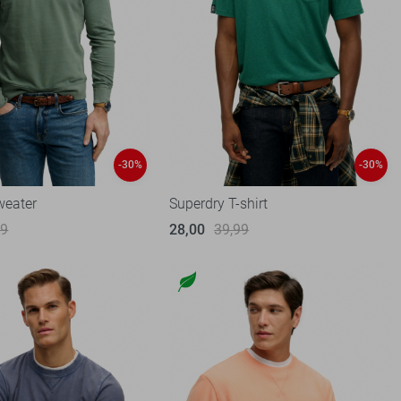
-30%
-30%
weater
Superdry T-shirt
99
28,00
39,99