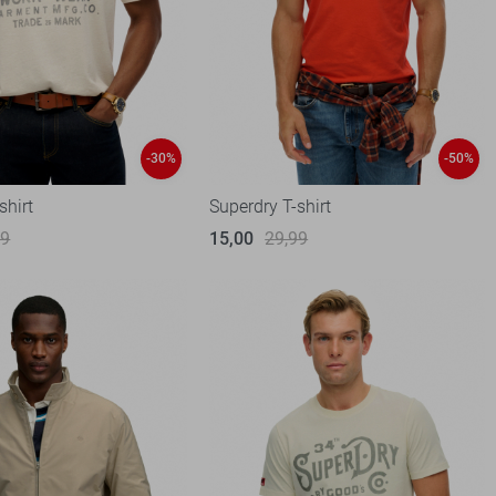
-30%
-50%
shirt
Superdry T-shirt
99
15,00
29,99