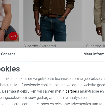
-30%
Superdry Overhemd
Superdry J
64,99
99,99
Consent
Meer inform
okies
oodzakelijke cookies
Personalisatie cookies
ebruiken cookies en vergelijkbare technieken om je gebruikserva
rbeteren. Met functionele cookies zorgen we dat de website goe
nalytische cookies
Marketing cookies
t. Daarnaast gebruiken wij samen met
4 partners
analytische en
etingcookies om jouw gedrag anoniem te analyseren,
sonaliseerde content te tonen en relevante advertenties aan te