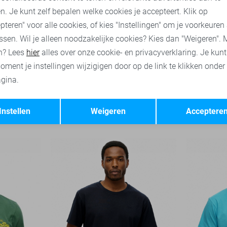
n. Je kunt zelf bepalen welke cookies je accepteert. Klik op
pteren" voor alle cookies, of kies "Instellingen" om je voorkeuren
ssen. Wil je alleen noodzakelijke cookies? Kies dan "Weigeren". 
n? Lees
hier
alles over onze cookie- en privacyverklaring. Je kun
oment je instellingen wijzigigen door op de link te klikken onder
gina.
-50%
Opslaan
Terug
Superdry T-shirt
Superdry P
Instellen
Weigeren
Acceptere
49,99
35,00
49,