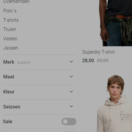
Overhemden
Polo`s
T-shirts
Truien
Vesten
Jassen
Superdry T-shirt
28,00
39,99
Merk
Superdry
Alan Red
12
Maat
Antony Morato
72
28
Kleur
Ballin
58
30
Bjorn Borg
13
Beige
Seizoen
34
Calvin Klein
52
Blauw
S
Basics
Sale
Campbell
38
Ecru
M
Deals
Cars
78