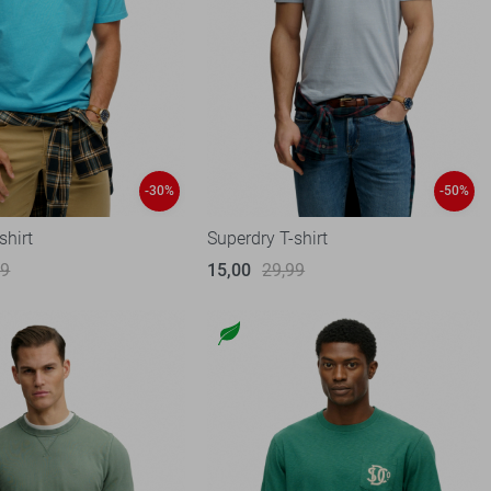
-30%
-50%
shirt
Superdry T-shirt
99
15,00
29,99