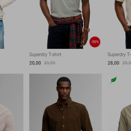
-50%
Superdry T-shirt
Superdry T-
20,00
39,99
28,00
39,