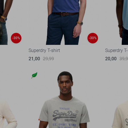
-30%
-30%
Superdry T-shirt
Superdry T-
21,00
29,99
20,00
39,