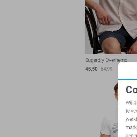
NZA
28
Only & Sons
222
Petrol Industries
113
Pierre Cardin
29
PME legend
839
Presly & Sun
6
Superdry Overhemd
Pure H. Tico
37
45,50
64,99
Pure Path
45
Red Temple
11
Co
Replay
N
3
Wij g
RJ Bodywear
17
te ve
Sans
30
A
werk
State of Art
151
mark
Superdry
111
geper