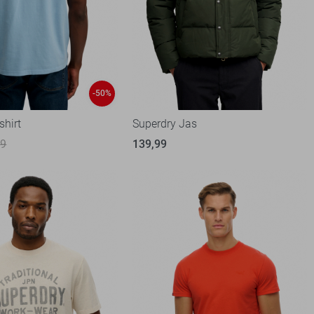
-50%
shirt
Superdry Jas
99
139,99