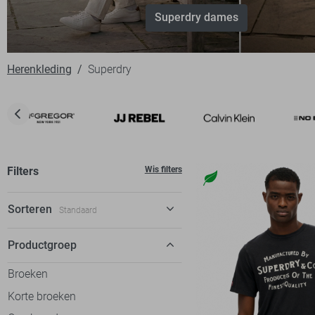
Superdry dames
Herenkleding
Superdry
Filters
Wis filters
Sorteren
Standaard
Standaard
Productgroep
€ laag-hoog
Broeken
€ hoog-laag
Korte broeken