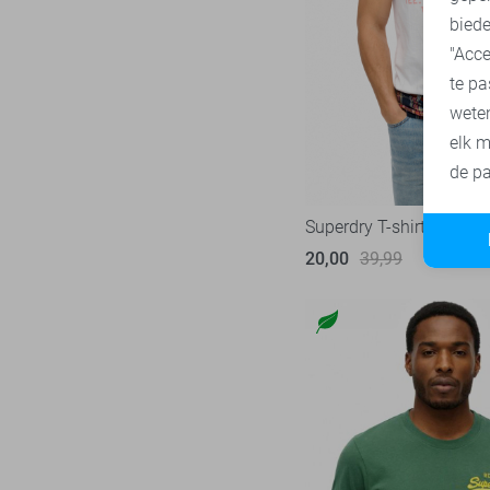
Tommy Jeans
71
biede
"Acce
Vanguard
218
te pa
wete
elk m
de pa
Superdry T-shirt
20,00
39,99