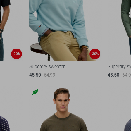
-30%
-30%
Superdry sweater
Superdry s
45,50
64,99
45,50
64,