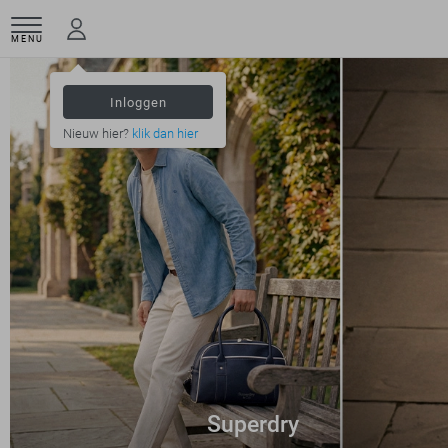
MENU
Inloggen
Nieuw hier?
klik dan hier
Superdry