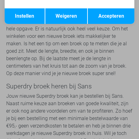
Opslaan
Terug
Vind je perfect passende broek
Instellen
Weigeren
Accepteren
Het vinden van een broek die echt perfect zit is nog een
hele opgave. Er is natuurlijk ook heel veel keuze. Om het
winkelen voor een nieuwe broek iets makkelijker te
maken. Is het een tip om een broek op te meten die je al
goed zit. Meet de lengte, breedte, en ook je binnen
beenlengte op. Bij de laatste meet je de lengte in
centimeters van het kruis tot aan de zoom van je broek.
Op deze manier vind je je nieuwe broek super snel!
Superdry broek heren bij Sans
Jouw nieuwe Superdry broek kan je bestellen bij Sans.
Naast ruime keuze aan broeken van goede kwaliteit, zijn
er ook nog andere voordelen om van te profiteren. Zo hoef
je bij een bestelling met een minimale bestelwaarde van
€95,- geen verzendkosten te betalen en heb je binnen drie
werkdagen je nieuwe Superdry broek in huis. Wil je toch