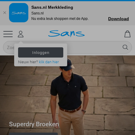
Sans.nl Merkkleding
Sans.nl
Download
Nu extra leuk shoppen met de App.
Inloggen
Nieuw hier?
klik dan hier
Superdry Broeken