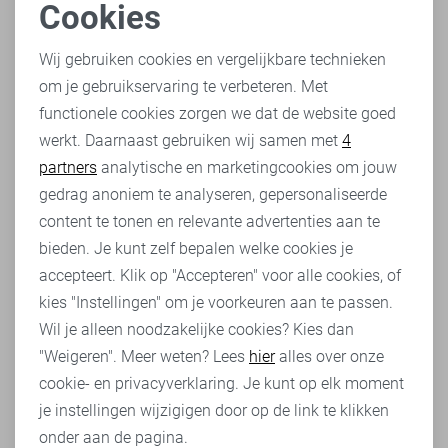
Cookies
welke Superdry broek jou mooi zal staan? Neem snel een
kijkje in het uitgebreide aanbod van Superdry broeken
Noodzakelijke cookies
voor heren
bij Sans!
Wij gebruiken cookies en vergelijkbare technieken
om je gebruikservaring te verbeteren. Met
Personalisatie cookies
Broek Superdry
functionele cookies zorgen we dat de website goed
In het assortiment van Sans hebben we verschillende
werkt. Daarnaast gebruiken wij samen met
4
Analytische cookies
Superdry
broeken
. Zo is er voor iedereen een passende
partners
analytische en marketingcookies om jouw
broek. Van lange broeken van joggingstof tot korte
Marketing cookies
gedrag anoniem te analyseren, gepersonaliseerde
chino’s. Een Superdry broek kan je met elk shirt uit je
content te tonen en relevante advertenties aan te
kledingkast combineren. Voor een stijlvolle outfit
bieden. Je kunt zelf bepalen welke cookies je
combineer je een klassieke chino met een mooi basic
shirt. Om de outfit af te maken trek je een bomberjack
accepteert. Klik op "Accepteren" voor alle cookies, of
hierover aan en pak je je favoriete sneakers. Een outfit
kies "Instellingen" om je voorkeuren aan te passen.
geïnspireerd door streetstyle creëer je door een lange
Wil je alleen noodzakelijke cookies? Kies dan
broek van joggingstof aan te trekken, met hier boven een
"Weigeren". Meer weten? Lees
hier
alles over onze
wit T-shirt en een flanellen overhemd wat je los laat
cookie- en privacyverklaring. Je kunt op elk moment
hangen. Om je outfit nog iets extra’s te geven kan je je
je instellingen wijzigigen door op de link te klikken
favoriete accessoires en sieraden omdoen. Zo kom je
onder aan de pagina.
altijd en overal aan in stijl!