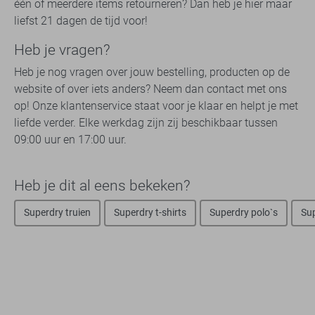
één of meerdere items retourneren? Dan heb je hier maar
liefst 21 dagen de tijd voor!
Heb je vragen?
Heb je nog vragen over jouw bestelling, producten op de
website of over iets anders? Neem dan contact met ons
op! Onze klantenservice staat voor je klaar en helpt je met
liefde verder. Elke werkdag zijn zij beschikbaar tussen
09:00 uur en 17:00 uur.
Heb je dit al eens bekeken?
Superdry truien
Superdry t-shirts
Superdry polo`s
Su