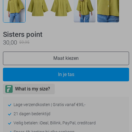
Sisters point
30,00
59,95
Maat kiezen
In je tas
Lage verzendkosten | Gratis vanaf €95,-
21 dagen bedenktijd
Veilig betalen: iDeal, Billink, PayPal, creditcard
Spaar 4% korting bij elke aankoop