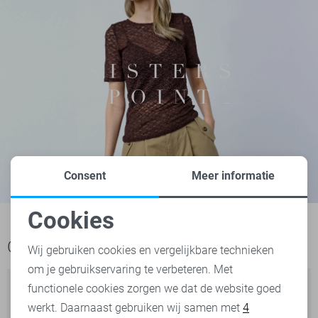
Consent
Meer informatie
Cookies
Noodzakelijke cookies
Ook het bekijken waard
Wij gebruiken cookies en vergelijkbare technieken
om je gebruikservaring te verbeteren. Met
Personalisatie cookies
functionele cookies zorgen we dat de website goed
werkt. Daarnaast gebruiken wij samen met
4
Analytische cookies