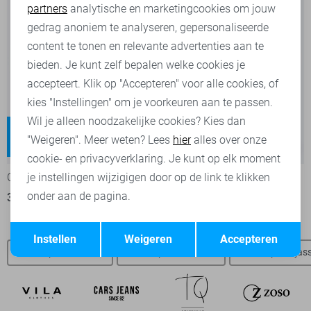
partners
analytische en marketingcookies om jouw
Marketing cookies
gedrag anoniem te analyseren, gepersonaliseerde
content te tonen en relevante advertenties aan te
bieden. Je kunt zelf bepalen welke cookies je
accepteert. Klik op "Accepteren" voor alle cookies, of
kies "Instellingen" om je voorkeuren aan te passen.
Wil je alleen noodzakelijke cookies? Kies dan
Blush
Juicy
"Weigeren". Meer weten? Lees
hier
alles over onze
Regular waist
High waist
-30%
-20%
cookie- en privacyverklaring. Je kunt op elk moment
Only Jeans
Only Jeans
je instellingen wijzigigen door op de link te klikken
onder aan de pagina.
35,00
49,99
39,95
49,99
Opslaan
Terug
Instellen
Weigeren
Accepteren
SisterS point t-shirts
SisterS point blouses
SisterS point jas