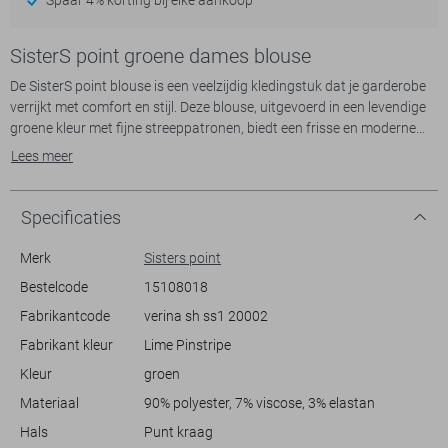
SisterS point groene dames blouse
De SisterS point blouse is een veelzijdig kledingstuk dat je garderobe
verrijkt met comfort en stijl. Deze blouse, uitgevoerd in een levendige
groene kleur met fijne streeppatronen, biedt een frisse en moderne
look. De regular fit pasvorm zorgt voor een soepele, losse uitstraling
Lees meer
die bijzonder geschikt is voor casual zomerse dagen. Met zijn 90%
polyester, 7% viscose en 3% elastaan, combineert deze blouse
duurzaamheid met precies genoeg stretch voor een aangenaam
Specificaties
draagcomfort.
Merk
Sisters point
Dankzij de klassieke puntkraag en elegant vormgegeven
Bestelcode
15108018
knoopsluiting, houd je je look verfijnd, terwijl de borstzakken een
Fabrikantcode
verina sh ss1 20002
subtiel speels element toevoegen aan het geheel. De 3/4 mouwen
maken de blouse ideaal voor milde zomeravonden. Combineer hem
Fabrikant kleur
Lime Pinstripe
met een lichte jeans voor een ontspannen dagje uit, of style met een
Kleur
groen
nette broek voor informele werksituaties. Deze SisterS point blouse is
een betrouwbare keuze voor elke casual gelegenheid waarbij stijl en
Materiaal
90% polyester, 7% viscose, 3% elastan
comfort samenkomen.
Hals
Punt kraag