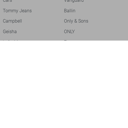
Cars
Vanguard
Tommy Jeans
Ballin
Campbell
Only & Sons
Geisha
ONLY
Lofty Manner
Zoso
Ydence
Vero Moda
Refined Department
Garcia
Sisters Point
Red Button
JDY
Fluresk
Harper & Yve
Object
Meld je aan voor onze nieuwsbrief
Meld je aan voor onze nieuwsbrief en profiteer als eerste van