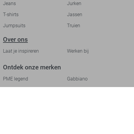
Jeans
Jurken
T-shirts
Jassen
Jumpsuits
Truien
Over ons
Laat je inspireren
Werken bij
Ontdek onze merken
PME legend
Gabbiano
Cast Iron
NZA
Petrol Industries
Jack & Jones
Cars
Vanguard
Tommy Jeans
Ballin
Campbell
Only & Sons