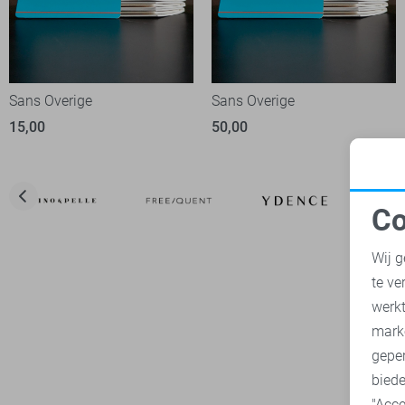
Sans Overige
Sans Overige
15,00
50,00
Co
N
Wij g
te ve
A
werk
mark
geper
biede
"Acce