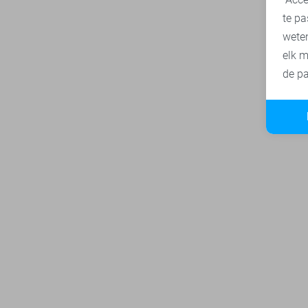
te pa
wete
elk m
de pa