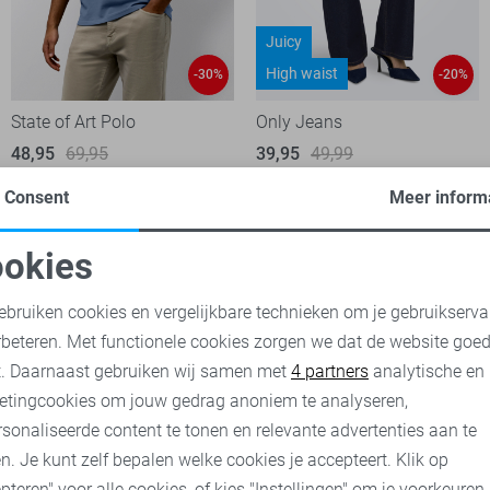
Juicy
High waist
-30%
-20%
State of Art Polo
Only Jeans
48,95
69,95
39,95
49,99
Consent
Meer inform
okies
oodzakelijke cookies
Personalisatie cookies
ebruiken cookies en vergelijkbare technieken om je gebruikserva
rbeteren. Met functionele cookies zorgen we dat de website goe
nalytische cookies
Marketing cookies
t. Daarnaast gebruiken wij samen met
4 partners
analytische en
etingcookies om jouw gedrag anoniem te analyseren,
sonaliseerde content te tonen en relevante advertenties aan te
n. Je kunt zelf bepalen welke cookies je accepteert. Klik op
pteren" voor alle cookies, of kies "Instellingen" om je voorkeuren