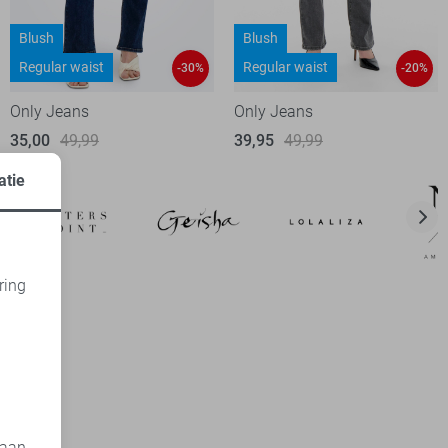
Blush
Blush
Regular waist
Regular waist
-30%
-20%
Only Jeans
Only Jeans
35,00
49,99
39,95
49,99
atie
ring
d
 aan