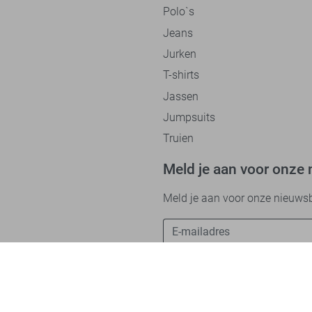
Polo`s
Jeans
Jurken
T-shirts
Jassen
Jumpsuits
Truien
Meld je aan voor onze 
Meld je aan voor onze nieuwsbri
Betaalmethodes