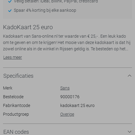
Veilig betalen: iDeal, Billink, PayPal, creditcard
Spaar 4% korting bij elke aankoop
KadoKaart 25 euro
Kadokaart van Sans-online.nl ter waarde van € 25,- . Een leuk kado
om te geven en om te krijgen! Het mooie van deze kadokaart is dat hij
zowel online als in de winkel in Rijssen geldig is. Te besteden op het
hele assortiment.
Lees meer
Specificaties
Merk
Sans
Bestelcode
90000176
Fabrikantcode
kadokaart 25 euro
Productgroep
Overige
EAN codes