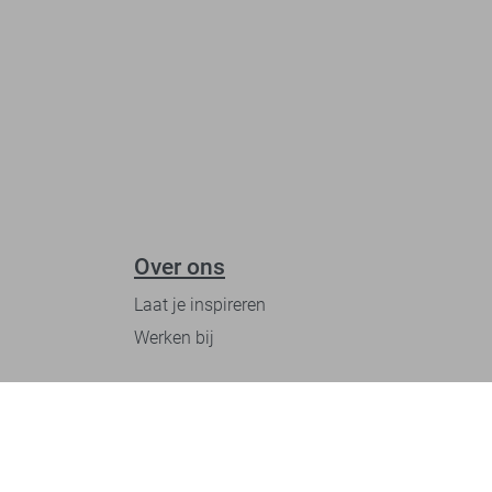
Over ons
Laat je inspireren
Werken bij
Ontdek onze merken
PME legend
Gabbiano