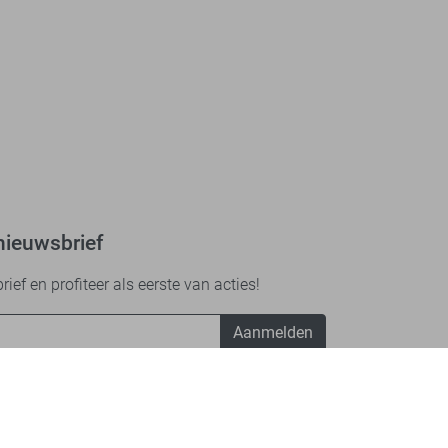
nieuwsbrief
ef en profiteer als eerste van acties!
Aanmelden