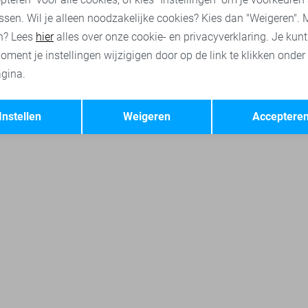
ssen. Wil je alleen noodzakelijke cookies? Kies dan "Weigeren". 
n? Lees
hier
alles over onze cookie- en privacyverklaring. Je kun
oment je instellingen wijzigigen door op de link te klikken onder
gina.
Opslaan
Terug
Instellen
Weigeren
Acceptere