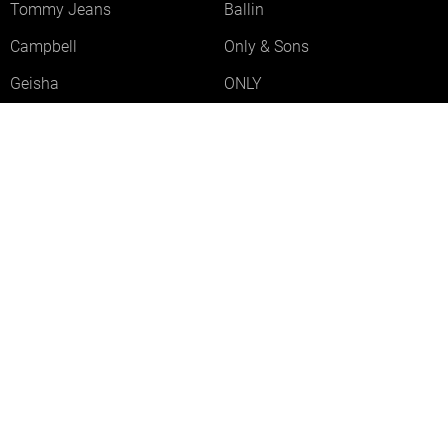
Tommy Jeans
Ballin
Campbell
Only & Sons
Geisha
ONLY
Lofty Manner
Zoso
Ydence
Vero Moda
Refined Department
Garcia
Sisters Point
Red Button
JDY
Fluresk
Harper & Yve
Object
Meld je aan voor onze nieuwsbrief
Meld je aan voor onze nieuwsbrief en profiteer als eerste van
acties!