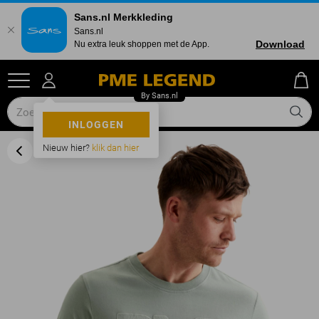
Sans.nl Merkkleding
Sans.nl
Download
Nu extra leuk shoppen met de App.
INLOGGEN
Nieuw hier?
klik dan hier