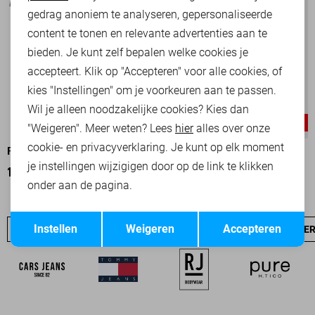
Marketing cookies
gedrag anoniem te analyseren, gepersonaliseerde
content te tonen en relevante advertenties aan te
bieden. Je kunt zelf bepalen welke cookies je
accepteert. Klik op "Accepteren" voor alle cookies, of
kies "Instellingen" om je voorkeuren aan te passen.
Wil je alleen noodzakelijke cookies? Kies dan
-50%
-30%
"Weigeren". Meer weten? Lees
hier
alles over onze
cookie- en privacyverklaring. Je kunt op elk moment
PETROL INDUSTRIES T-SHIRT
PME LEGEND T-SHIRT
je instellingen wijzigigen door op de link te klikken
15,00
29,99
28,00
39,99
onder aan de pagina.
Opslaan
Terug
Instellen
Weigeren
Accepteren
PME LEGEND SALE
JEANS
NIEUW
PME LEGEND OVE