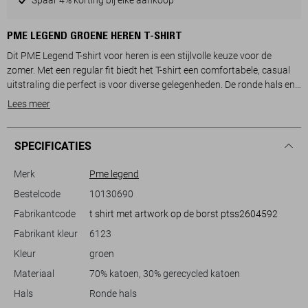
PME LEGEND GROENE HEREN T-SHIRT
Dit PME Legend T-shirt voor heren is een stijlvolle keuze voor de
zomer. Met een regular fit biedt het T-shirt een comfortabele, casual
uitstraling die perfect is voor diverse gelegenheden. De ronde hals en
korte mouwen maken het ideaal voor warmere dagen, terwijl de
Lees meer
grafische print op de borst zorgt voor een moderne touch. Gemaakt
van 70% katoen en 30% gerecycled katoen, draagt het bij aan een
duurzame garderobe.
SPECIFICATIES
Het zachte groene T-shirt past gemakkelijk bij verschillende outfits.
Merk
Pme legend
Combineer het met een spijkerbroek voor een ontspannen
Bestelcode
10130690
weekendlook, of draag het met een nette korte broek voor een casual
Fabrikantcode
t shirt met artwork op de borst ptss2604592
chique flair tijdens een zomerse barbecue. Dankzij de tijdloze kleur en
het minimalistische ontwerp, kun je dit shirt moeiteloos integreren in
Fabrikant kleur
6123
je dagelijkse stijl. Of je nu een dagje naar het strand gaat of in de stad
Kleur
groen
wandelt, dit T-shirt biedt comfort en klasse.
Materiaal
70% katoen, 30% gerecycled katoen
Hals
Ronde hals