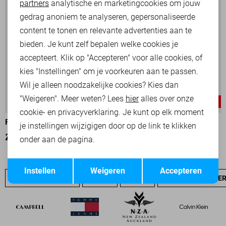
partners
analytische en marketingcookies om jouw
Marketing cookies
gedrag anoniem te analyseren, gepersonaliseerde
content te tonen en relevante advertenties aan te
bieden. Je kunt zelf bepalen welke cookies je
accepteert. Klik op "Accepteren" voor alle cookies, of
kies "Instellingen" om je voorkeuren aan te passen.
Wil je alleen noodzakelijke cookies? Kies dan
"Weigeren". Meer weten? Lees
hier
alles over onze
-30%
-30%
cookie- en privacyverklaring. Je kunt op elk moment
PME LEGEND T-SHIRT
PME LEGEND T-SHIRT
je instellingen wijzigigen door op de link te klikken
28,00
39,99
28,00
39,99
onder aan de pagina.
Opslaan
Terug
Instellen
Weigeren
Accepteren
PME LEGEND SALE
JEANS
NIEUW
PME LEGEND OVE