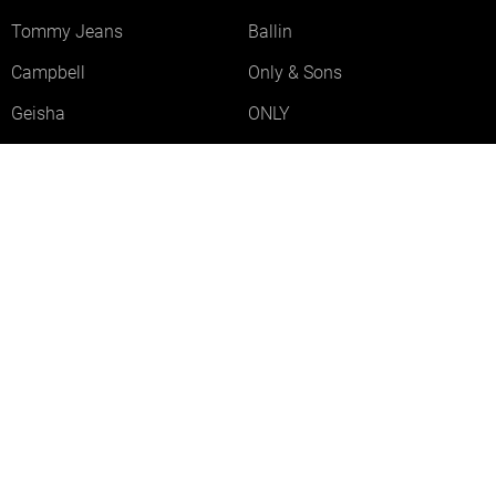
Tommy Jeans
Ballin
Campbell
Only & Sons
Geisha
ONLY
Lofty Manner
Zoso
Ydence
Vero Moda
Refined Department
Garcia
Sisters Point
Red Button
JDY
Fluresk
Harper & Yve
Object
Meld je aan voor onze nieuwsbrief
Meld je aan voor onze nieuwsbrief en profiteer als eerste van
acties!