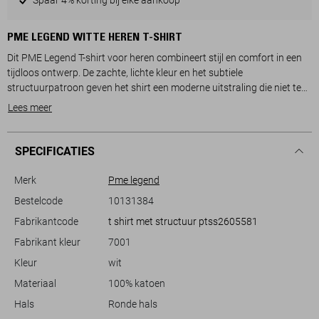
PME LEGEND WITTE HEREN T-SHIRT
Dit PME Legend T-shirt voor heren combineert stijl en comfort in een
tijdloos ontwerp. De zachte, lichte kleur en het subtiele
structuurpatroon geven het shirt een moderne uitstraling die niet te
veel opvalt. Het is gemaakt van 100% katoen, wat zorgt voor een
Lees meer
ademend en comfortabel draaggevoel, ideaal voor de zomerse dagen.
De klassieke ronde hals en de korte mouwen maken dit T-shirt perfect
voor een casual look.
SPECIFICATIES
Met de regular fit pasvorm biedt dit T-shirt veelzijdigheid voor elke
Merk
Pme legend
dag. Draag het met een spijkerbroek voor een relaxte middag met
Bestelcode
10131384
vrienden, of combineer het met een nette broek voor een meer
Fabrikantcode
t shirt met structuur ptss2605581
verfijnde uitstraling. Het PME Legend logo op de borst voegt een
subtiel merkdetail toe zonder overweldigend te zijn. Dit T-shirt is een
Fabrikant kleur
7001
duurzame keuze die zowel bij ontspannen als iets formelere situaties
Kleur
wit
past.
Materiaal
100% katoen
Hals
Ronde hals